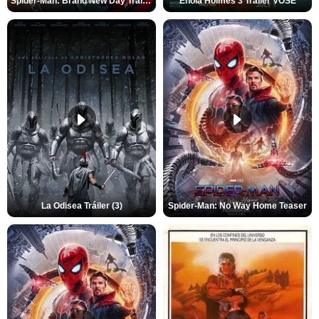
Spider-Man: Brand New Day Tráiler (3)
Enola Holmes 3 Tráiler VOSE
La Odisea Tráiler (3)
Spider-Man: No Way Home Teaser