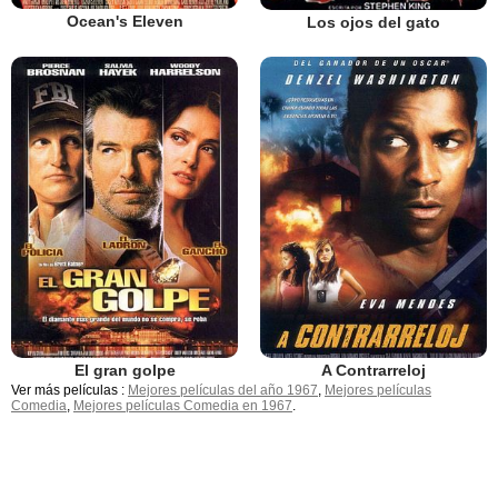
Ocean's Eleven
Los ojos del gato
El gran golpe
A Contrarreloj
Ver más películas :
Mejores películas del año 1967
,
Mejores películas
Comedia
,
Mejores películas Comedia en 1967
.