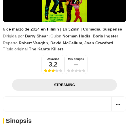
6 de marzo de 2024
en Filmin
|
1h 32min
|
Comedia
,
Suspense
Dirigida por
Barry Shear
Guion
Norman Hudis
,
Boris Ingster
|
Reparto
Robert Vaughn
,
David McCallum
,
Joan Crawford
Título original
The Karate Killers
Usuarios
Mis amigos
3,2
--
STREAMING
Sinopsis