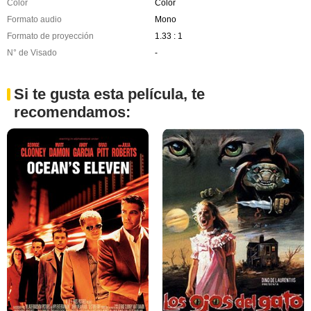
Color
Color
Formato audio
Mono
Formato de proyección
1.33 : 1
N° de Visado
-
Si te gusta esta película, te
recomendamos: