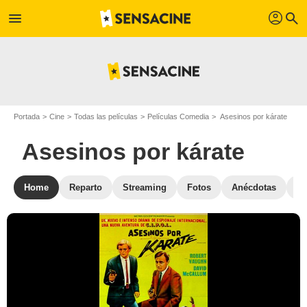
profil
menu
search
Portada
Cine
Todas las películas
Películas Comedia
Asesinos por kárate
Asesinos por kárate
Home
Reparto
Streaming
Fotos
Anécdotas
Pe