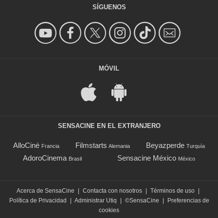
SÍGUENOS
MÓVIL
SENSACINE EN EL EXTRANJERO
AlloCiné
Filmstarts
Beyazperde
Francia
Alemania
Turquía
AdoroCinema
Sensacine México
Brasil
México
Acerca de SensaCine
|
Contacta con nosotros
|
Términos de uso
|
Política de Privacidad
|
Administrar Utiq
|
©SensaCine
|
Preferencias de
cookies