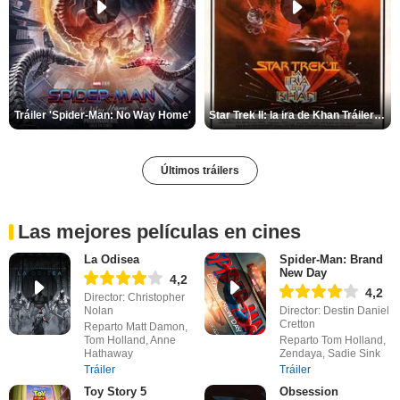
Tráiler 'Spider-Man: No Way Home'
Star Trek II: la ira de Khan Tráiler VO
Últimos tráilers
Las mejores películas en cines
La Odisea
Spider-Man: Brand
New Day
4,2
4,2
Director: Christopher
Nolan
Director: Destin Daniel
Cretton
Reparto Matt Damon,
Tom Holland, Anne
Reparto Tom Holland,
Hathaway
Zendaya, Sadie Sink
Tráiler
Tráiler
Toy Story 5
Obsession