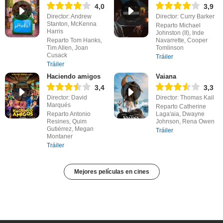
4,0
3,9
Director: Andrew
Director: Curry Barker
Stanton, McKenna
Reparto Michael
Harris
Johnston (II), Inde
Reparto Tom Hanks,
Navarrette, Cooper
Tim Allen, Joan
Tomlinson
Cusack
Tráiler
Tráiler
Haciendo amigos
Vaiana
3,4
3,3
Director: David
Director: Thomas Kail
Marqués
Reparto Catherine
Reparto Antonio
Laga'aia, Dwayne
Resines, Quim
Johnson, Rena Owen
Gutiérrez, Megan
Tráiler
Montaner
Tráiler
Mejores películas en cines