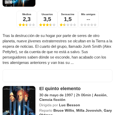
Medios
Usuarios
Sensacine
Mis amigos
2,3
3,5
1,5
--
Tras la destrucción de su hogar por parte de seres de otro
planeta, nueve jóvenes extraterrestres se olcultan en la Tierra a la
espera de noticias. El cuarto del grupo, llamado Jonh Smith (Alex
Pettyfer), se da cuenta de que no está a salvo. Sus
perseguidores saben dónde se esconde, han acabado con los
tres alienígenas anteriores y van tras su ...
El quinto elemento
30 de mayo de 1997
|
2h 06min
|
Acción
,
Ciencia ficción
Dirigida por
Luc Besson
Reparto
Bruce Willis
,
Milla Jovovich
,
Gary