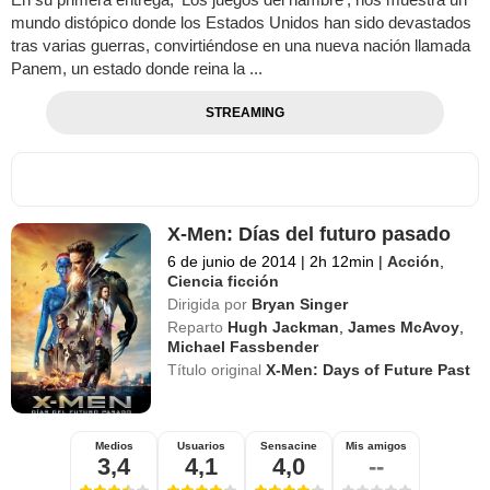
mundo distópico donde los Estados Unidos han sido devastados
tras varias guerras, convirtiéndose en una nueva nación llamada
Panem, un estado donde reina la ...
STREAMING
X-Men: Días del futuro pasado
6 de junio de 2014
|
2h 12min
|
Acción
,
Ciencia ficción
Dirigida por
Bryan Singer
Reparto
Hugh Jackman
,
James McAvoy
,
Michael Fassbender
Título original
X-Men: Days of Future Past
Medios
Usuarios
Sensacine
Mis amigos
3,4
4,1
4,0
--