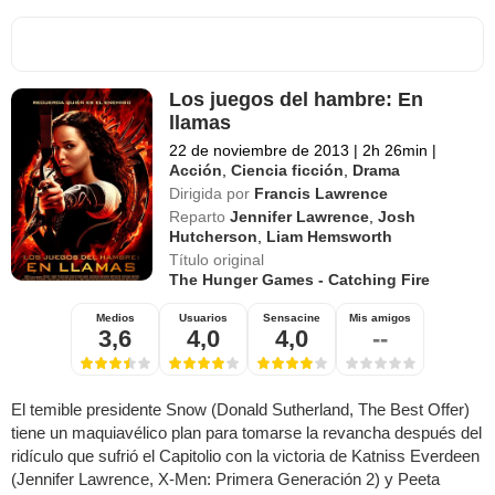
Los juegos del hambre: En
llamas
22 de noviembre de 2013
|
2h 26min
|
Acción
,
Ciencia ficción
,
Drama
Dirigida por
Francis Lawrence
Reparto
Jennifer Lawrence
,
Josh
Hutcherson
,
Liam Hemsworth
Título original
The Hunger Games - Catching Fire
Medios
Usuarios
Sensacine
Mis amigos
3,6
4,0
4,0
--
El temible presidente Snow (Donald Sutherland, The Best Offer)
tiene un maquiavélico plan para tomarse la revancha después del
ridículo que sufrió el Capitolio con la victoria de Katniss Everdeen
(Jennifer Lawrence, X-Men: Primera Generación 2) y Peeta