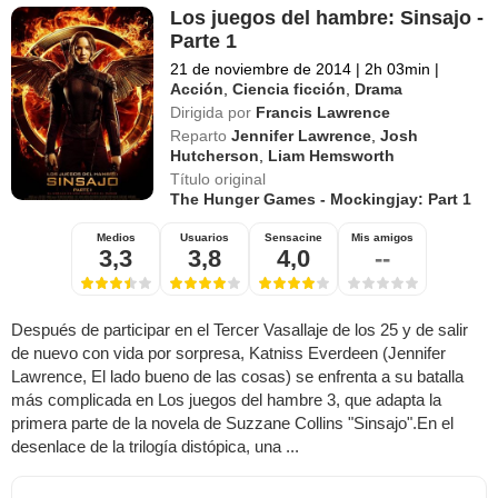
Los juegos del hambre: Sinsajo -
Parte 1
21 de noviembre de 2014
|
2h 03min
|
Acción
,
Ciencia ficción
,
Drama
Dirigida por
Francis Lawrence
Reparto
Jennifer Lawrence
,
Josh
Hutcherson
,
Liam Hemsworth
Título original
The Hunger Games - Mockingjay: Part 1
Medios
Usuarios
Sensacine
Mis amigos
3,3
3,8
4,0
--
Después de participar en el Tercer Vasallaje de los 25 y de salir
de nuevo con vida por sorpresa, Katniss Everdeen (Jennifer
Lawrence, El lado bueno de las cosas) se enfrenta a su batalla
más complicada en Los juegos del hambre 3, que adapta la
primera parte de la novela de Suzzane Collins "Sinsajo".En el
desenlace de la trilogía distópica, una ...