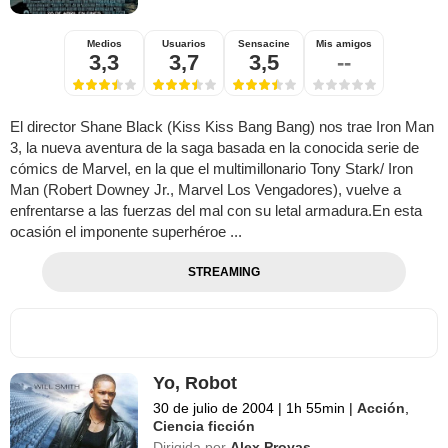
Medios
Usuarios
Sensacine
Mis amigos
3,3
3,7
3,5
--
El director Shane Black (Kiss Kiss Bang Bang) nos trae Iron Man
3, la nueva aventura de la saga basada en la conocida serie de
cómics de Marvel, en la que el multimillonario Tony Stark/ Iron
Man (Robert Downey Jr., Marvel Los Vengadores), vuelve a
enfrentarse a las fuerzas del mal con su letal armadura.En esta
ocasión el imponente superhéroe ...
STREAMING
Yo, Robot
30 de julio de 2004
|
1h 55min
|
Acción
,
Ciencia ficción
Dirigida por
Alex Proyas