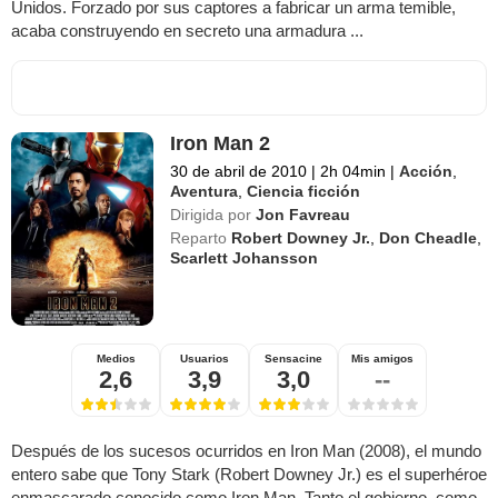
Unidos. Forzado por sus captores a fabricar un arma temible,
acaba construyendo en secreto una armadura ...
Iron Man 2
30 de abril de 2010
|
2h 04min
|
Acción
,
Aventura
,
Ciencia ficción
Dirigida por
Jon Favreau
Reparto
Robert Downey Jr.
,
Don Cheadle
,
Scarlett Johansson
Medios
Usuarios
Sensacine
Mis amigos
2,6
3,9
3,0
--
Después de los sucesos ocurridos en Iron Man (2008), el mundo
entero sabe que Tony Stark (Robert Downey Jr.) es el superhéroe
enmascarado conocido como Iron Man. Tanto el gobierno, como