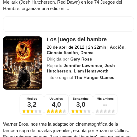
Mellark (Josh Hutcherson, Red Dawn) en los 74 Juegos del
Hambre: organizar una edición ...
Los juegos del hambre
20 de abril de 2012
|
2h 22min
|
Acción
,
Ciencia ficción
,
Drama
Dirigida por
Gary Ross
Reparto
Jennifer Lawrence
,
Josh
Hutcherson
,
Liam Hemsworth
Título original
The Hunger Games
Medios
Usuarios
Sensacine
Mis amigos
3,2
4,0
3,0
--
Warner Bros. nos trae la adaptación cinematográfica de la
famosa saga de novelas juveniles, escrita por Suzanne Collins.
En su primera entrega, 'Los juegos del hambre', nos muestra un