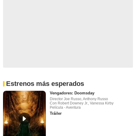
Estrenos más esperados
Vengadores: Doomsday
Director Joe Russo, Anthony Russo
Con Robert Downey Jr., Vanessa Kirby
Película - Aventura
Tráiler