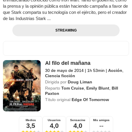
la prensa y la opinión pública están haciendo campaña a favor de
que Stark comparta su tecnología con el ejército, pero el creador
de las Industrias Stark ...
STREAMING
Al filo del mañana
30 de mayo de 2014
|
1h 53min
|
Acción
,
Ciencia ficción
Dirigida por
Doug Liman
Reparto
Tom Cruise
,
Emily Blunt
,
Bill
Paxton
Título original
Edge Of Tomorrow
Medios
Usuarios
Sensacine
Mis amigos
3,5
4,0
4,0
--