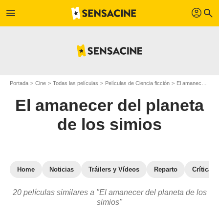
profil
menu
search
Portada
Cine
Todas las películas
Películas de Ciencia ficción
El amanecer del planeta de los simios
El amanecer del planeta
de los simios
Home
Noticias
Tráilers y Vídeos
Reparto
Críticas
20 películas similares a "El amanecer del planeta de los
simios"