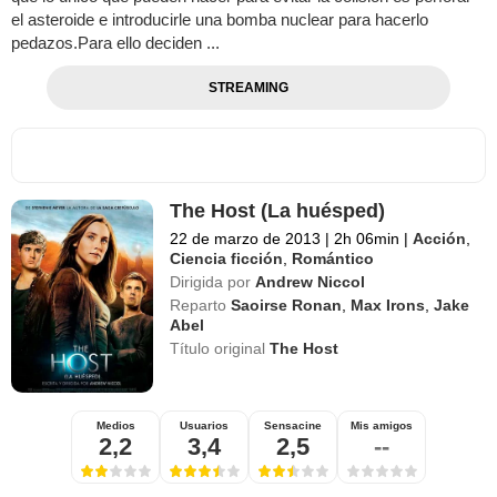
el asteroide e introducirle una bomba nuclear para hacerlo
pedazos.Para ello deciden ...
STREAMING
The Host (La huésped)
22 de marzo de 2013
|
2h 06min
|
Acción
,
Ciencia ficción
,
Romántico
Dirigida por
Andrew Niccol
Reparto
Saoirse Ronan
,
Max Irons
,
Jake
Abel
Título original
The Host
Medios
Usuarios
Sensacine
Mis amigos
2,2
3,4
2,5
--