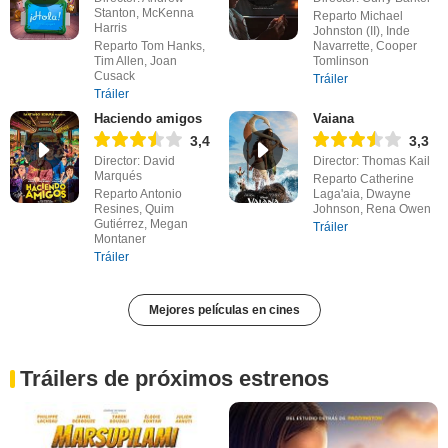
Stanton, McKenna
Reparto Michael
Harris
Johnston (II), Inde
Reparto Tom Hanks,
Navarrette, Cooper
Tim Allen, Joan
Tomlinson
Cusack
Tráiler
Tráiler
Haciendo amigos
Vaiana
3,4
3,3
Director: David
Director: Thomas Kail
Marqués
Reparto Catherine
Reparto Antonio
Laga'aia, Dwayne
Resines, Quim
Johnson, Rena Owen
Gutiérrez, Megan
Tráiler
Montaner
Tráiler
Mejores películas en cines
Tráilers de próximos estrenos