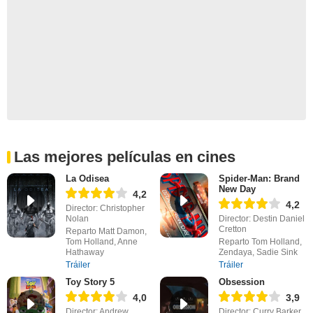
Las mejores películas en cines
La Odisea
Spider-Man: Brand
New Day
4,2
4,2
Director: Christopher
Nolan
Director: Destin Daniel
Cretton
Reparto Matt Damon,
Tom Holland, Anne
Reparto Tom Holland,
Hathaway
Zendaya, Sadie Sink
Tráiler
Tráiler
Toy Story 5
Obsession
4,0
3,9
Director: Andrew
Director: Curry Barker