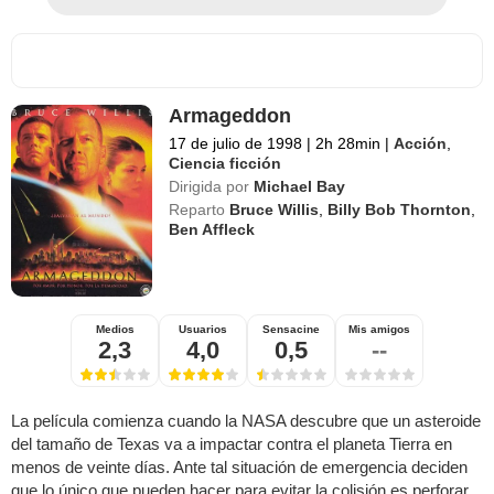
Armageddon
17 de julio de 1998
|
2h 28min
|
Acción
,
Ciencia ficción
Dirigida por
Michael Bay
Reparto
Bruce Willis
,
Billy Bob Thornton
,
Ben Affleck
Medios
Usuarios
Sensacine
Mis amigos
2,3
4,0
0,5
--
La película comienza cuando la NASA descubre que un asteroide
del tamaño de Texas va a impactar contra el planeta Tierra en
menos de veinte días. Ante tal situación de emergencia deciden
que lo único que pueden hacer para evitar la colisión es perforar