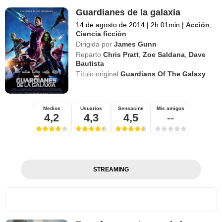
Guardianes de la galaxia
14 de agosto de 2014
|
2h 01min
|
Acción
,
Ciencia ficción
Dirigida por
James Gunn
Reparto
Chris Pratt
,
Zoe Saldana
,
Dave
Bautista
Título original
Guardians Of The Galaxy
Medios
Usuarios
Sensacine
Mis amigos
4,2
4,3
4,5
--
STREAMING