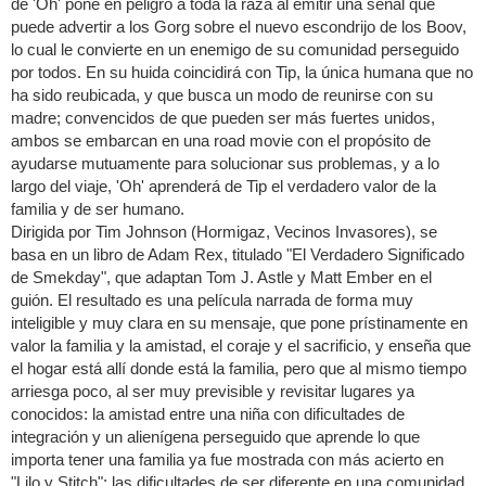
de 'Oh' pone en peligro a toda la raza al emitir una señal que
puede advertir a los Gorg sobre el nuevo escondrijo de los Boov,
lo cual le convierte en un enemigo de su comunidad perseguido
por todos. En su huida coincidirá con Tip, la única humana que no
ha sido reubicada, y que busca un modo de reunirse con su
madre; convencidos de que pueden ser más fuertes unidos,
ambos se embarcan en una road movie con el propósito de
ayudarse mutuamente para solucionar sus problemas, y a lo
largo del viaje, 'Oh' aprenderá de Tip el verdadero valor de la
familia y de ser humano.
Dirigida por Tim Johnson (Hormigaz, Vecinos Invasores), se
basa en un libro de Adam Rex, titulado "El Verdadero Significado
de Smekday", que adaptan Tom J. Astle y Matt Ember en el
guión. El resultado es una película narrada de forma muy
inteligible y muy clara en su mensaje, que pone prístinamente en
valor la familia y la amistad, el coraje y el sacrificio, y enseña que
el hogar está allí donde está la familia, pero que al mismo tiempo
arriesga poco, al ser muy previsible y revisitar lugares ya
conocidos: la amistad entre una niña con dificultades de
integración y un alienígena perseguido que aprende lo que
importa tener una familia ya fue mostrada con más acierto en
"Lilo y Stitch"; las dificultades de ser diferente en una comunidad