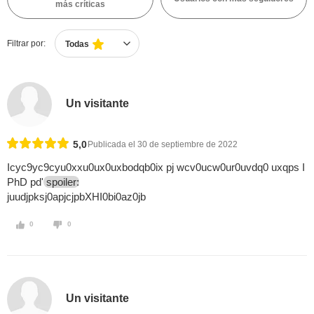
más críticas
Filtrar por:
Todas
Un visitante
5,0
Publicada el 30 de septiembre de 2022
Icyc9yc9cyu0xxu0ux0uxbodqb0ix pj wcv0ucw0ur0uvdq0 uxqps I
PhD pd'
spoiler:
juudjpksj0apjcjpbXHI0bi0az0jb
0
0
Un visitante