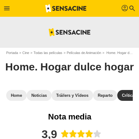
profil
menu
search
Portada
Cine
Todas las películas
Películas de Animación
Home. Hogar dulce hogar
Home. Hogar dulce hogar
Home
Noticias
Tráilers y Vídeos
Reparto
Críticas
Nota media
3,9