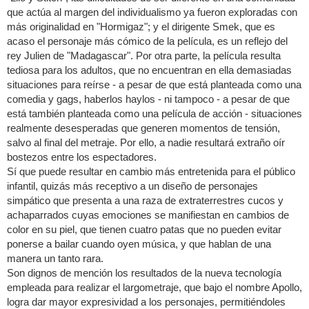
que actúa al margen del individualismo ya fueron exploradas con
más originalidad en "Hormigaz"; y el dirigente Smek, que es
acaso el personaje más cómico de la película, es un reflejo del
rey Julien de "Madagascar". Por otra parte, la película resulta
tediosa para los adultos, que no encuentran en ella demasiadas
situaciones para reírse - a pesar de que está planteada como una
comedia y gags, haberlos haylos - ni tampoco - a pesar de que
está también planteada como una película de acción - situaciones
realmente desesperadas que generen momentos de tensión,
salvo al final del metraje. Por ello, a nadie resultará extraño oír
bostezos entre los espectadores.
Sí que puede resultar en cambio más entretenida para el público
infantil, quizás más receptivo a un diseño de personajes
simpático que presenta a una raza de extraterrestres cucos y
achaparrados cuyas emociones se manifiestan en cambios de
color en su piel, que tienen cuatro patas que no pueden evitar
ponerse a bailar cuando oyen música, y que hablan de una
manera un tanto rara.
Son dignos de mención los resultados de la nueva tecnología
empleada para realizar el largometraje, que bajo el nombre Apollo,
logra dar mayor expresividad a los personajes, permitiéndoles