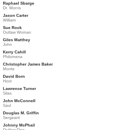
Raphael Sbarge
Dr. Morris
Jason Carter
William
Sue Rock
Outlaw Woman
Giles Matthey
John
Kerry Cahill
Philomena
Christopher James Baker
Monte
David Born
Hoot
Lawrence Turner
Silas
John McConnell
Saul
Douglas M. Griffin
Sergeant
Johnny McPhail
Outlaw One