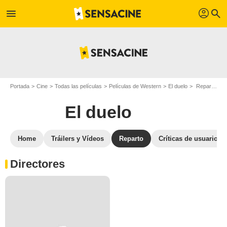
profil
menu
search
Portada
Cine
Todas las películas
Películas de Western
El duelo
Reparto El duelo
El duelo
Home
Tráilers y Vídeos
Reparto
Críticas de usuarios
Directores