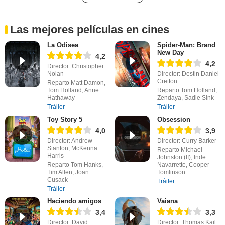
Las mejores películas en cines
La Odisea
Spider-Man: Brand
New Day
4,2
4,2
Director: Christopher
Nolan
Director: Destin Daniel
Cretton
Reparto Matt Damon,
Tom Holland, Anne
Reparto Tom Holland,
Hathaway
Zendaya, Sadie Sink
Tráiler
Tráiler
Toy Story 5
Obsession
4,0
3,9
Director: Andrew
Director: Curry Barker
Stanton, McKenna
Reparto Michael
Harris
Johnston (II), Inde
Reparto Tom Hanks,
Navarrette, Cooper
Tim Allen, Joan
Tomlinson
Cusack
Tráiler
Tráiler
Haciendo amigos
Vaiana
3,4
3,3
Director: David
Director: Thomas Kail