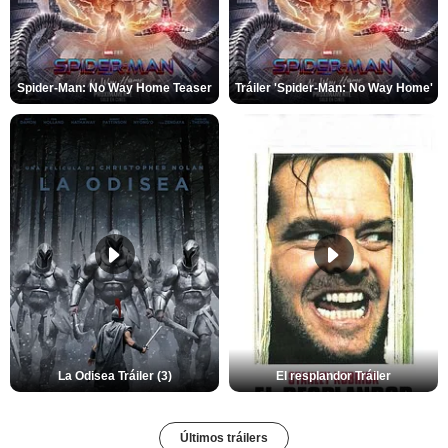
Spider-Man: No Way Home Teaser
Tráiler 'Spider-Man: No Way Home'
La Odisea Tráiler (3)
El resplandor Tráiler
Últimos tráilers