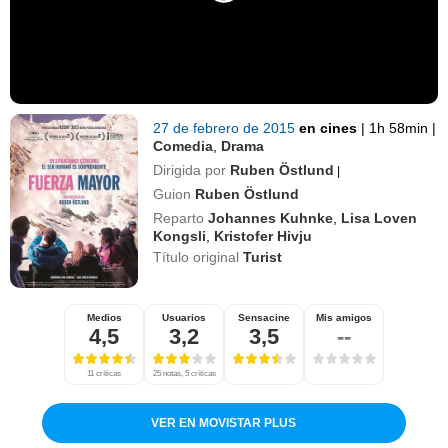
27 de febrero de 2015
en cines
|
1h 58min
|
Comedia
,
Drama
Dirigida por
Ruben Östlund
|
Guion
Ruben Östlund
Reparto
Johannes Kuhnke
,
Lisa Loven
Kongsli
,
Kristofer Hivju
Título original
Turist
Medios
Usuarios
Sensacine
Mis amigos
4,5
3,2
3,5
--
11 críticas
25 notas, 5 críticas
VER EN MOVISTAR PLUS