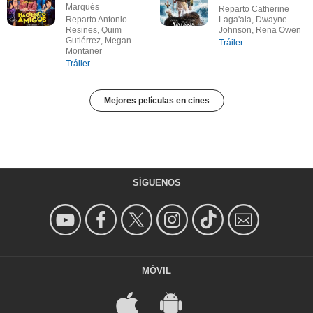
Marqués
Reparto Catherine
Reparto Antonio
Laga'aia, Dwayne
Resines, Quim
Johnson, Rena Owen
Gutiérrez, Megan
Tráiler
Montaner
Tráiler
Mejores películas en cines
SÍGUENOS
MÓVIL