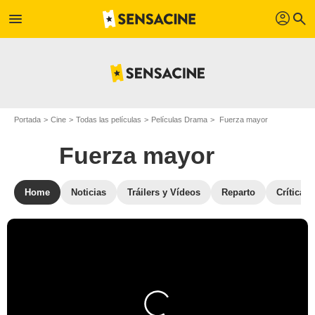
profil
menu
search
Portada
Cine
Todas las películas
Películas Drama
Fuerza mayor
Fuerza mayor
Home
Noticias
Tráilers y Vídeos
Reparto
Críticas