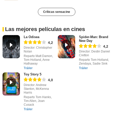
Críticas sensacine
Las mejores películas en cines
La Odisea
Spider-Man: Brand
New Day
4,2
4,2
Director: Christopher
Nolan
Director: Destin Daniel
Cretton
Reparto Matt Damon,
Tom Holland, Anne
Reparto Tom Holland,
Hathaway
Zendaya, Sadie Sink
Tráiler
Tráiler
Toy Story 5
4,0
Director: Andrew
Stanton, McKenna
Harris
Reparto Tom Hanks,
Tim Allen, Joan
Cusack
Tráiler