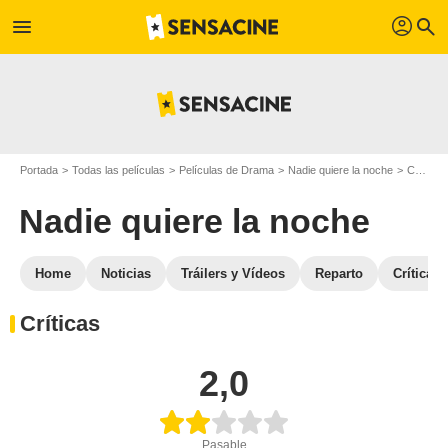
profil
menu
search
Portada
Todas las películas
Películas de Drama
Nadie quiere la noche
Críticas de Nadie quiere la noche
Nadie quiere la noche
Home
Noticias
Tráilers y Vídeos
Reparto
Críticas
Críticas
2,0
Pasable