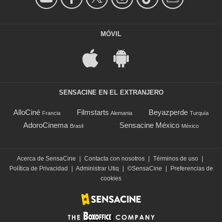
MÓVIL
SENSACINE EN EL EXTRANJERO
AlloCiné
Filmstarts
Beyazperde
Francia
Alemania
Turquía
AdoroCinema
Sensacine México
Brasil
México
Acerca de SensaCine
|
Contacta con nosotros
|
Términos de uso
|
Política de Privacidad
|
Administrar Utiq
|
©SensaCine
|
Preferencias de
cookies