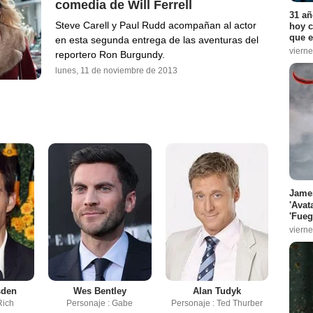
comedia de Will Ferrell
31 añ
Steve Carell y Paul Rudd acompañan al actor
hoy c
que e
en esta segunda entrega de las aventuras del
vierne
reportero Ron Burgundy.
lunes, 11 de noviembre de 2013
James
'Avat
'Fueg
vierne
sden
Wes Bentley
Alan Tudyk
Rich
Personaje : Gabe
Personaje : Ted Thurber