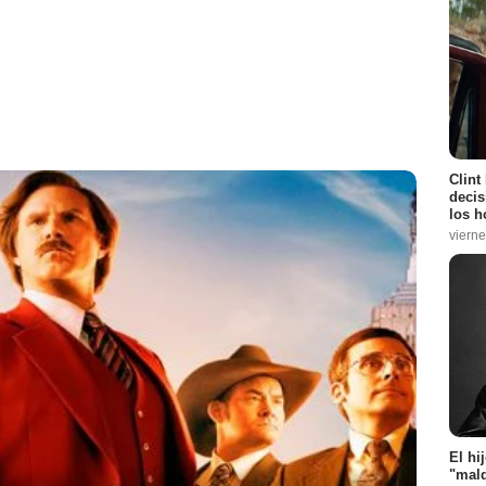
Clint
decis
los h
vierne
El hi
"mald