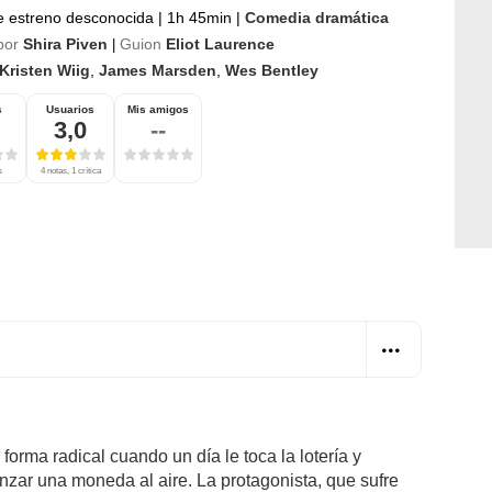
e estreno desconocida
|
1h 45min
|
Comedia dramática
por
Shira Piven
Guion
Eliot Laurence
|
Kristen Wiig
,
James Marsden
,
Wes Bentley
s
Usuarios
Mis amigos
3,0
--
s
4 notas, 1 crítica
orma radical cuando un día le toca la lotería y
anzar una moneda al aire. La protagonista, que sufre