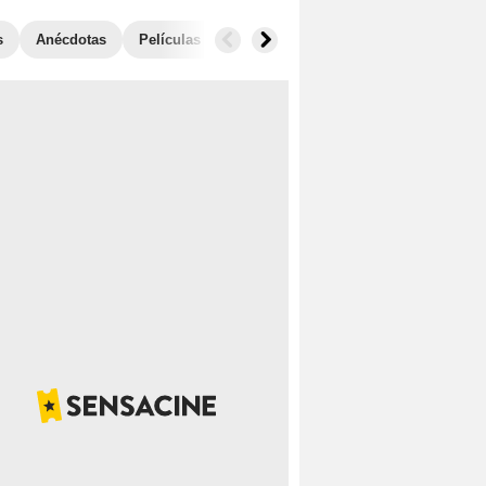
s
Anécdotas
Películas similares