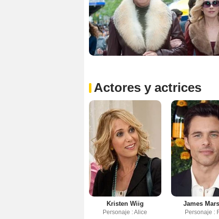
Actores y actrices
Kristen Wiig
James Mar
Personaje : Alice
Personaje : 