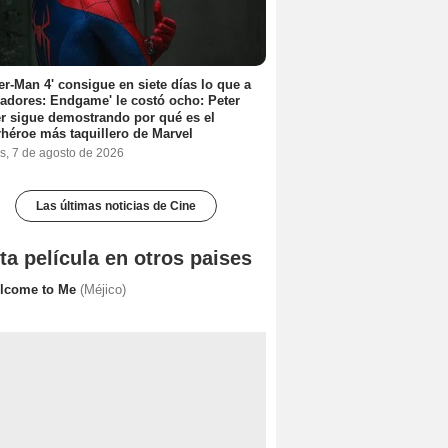
er-Man 4' consigue en siete días lo que a
adores: Endgame' le costó ocho: Peter
r sigue demostrando por qué es el
héroe más taquillero de Marvel
s, 7 de agosto de 2026
Las últimas noticias de Cine
ta película en otros paises
lcome to Me
(Méjico)