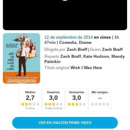
12 de septiembre de 2014
en cines
|
1h
47min
|
Comedia
,
Drama
Dirigida por
Zach Braff
Guion
Zach Braff
|
Reparto
Zach Braff
,
Kate Hudson
,
Mandy
Patinkin
Título original
Wish I Was Here
Medios
Usuarios
Sensacine
Mis amigos
2,7
3,0
3,0
--
3 críticas
9 notas, 2 críticas
VER EN AMAZON PRIME VIDEO