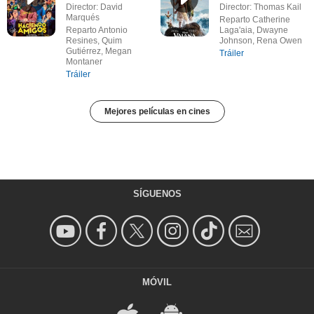
Director: David
Director: Thomas Kail
Marqués
Reparto Catherine
Reparto Antonio
Laga'aia, Dwayne
Resines, Quim
Johnson, Rena Owen
Gutiérrez, Megan
Tráiler
Montaner
Tráiler
Mejores películas en cines
SÍGUENOS
MÓVIL