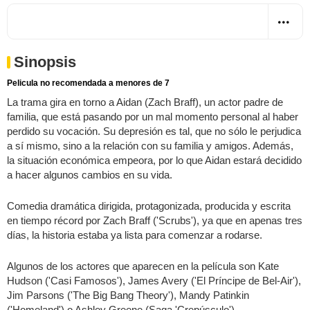
Sinopsis
Pelicula no recomendada a menores de 7
La trama gira en torno a Aidan (Zach Braff), un actor padre de
familia, que está pasando por un mal momento personal al haber
perdido su vocación. Su depresión es tal, que no sólo le perjudica
a sí mismo, sino a la relación con su familia y amigos. Además,
la situación económica empeora, por lo que Aidan estará decidido
a hacer algunos cambios en su vida.
Comedia dramática dirigida, protagonizada, producida y escrita
en tiempo récord por Zach Braff ('Scrubs'), ya que en apenas tres
días, la historia estaba ya lista para comenzar a rodarse.
Algunos de los actores que aparecen en la película son Kate
Hudson ('Casi Famosos'), James Avery ('El Príncipe de Bel-Air'),
Jim Parsons ('The Big Bang Theory'), Mandy Patinkin
('Homeland') o Ashley Greene (Saga 'Crepúsculo').