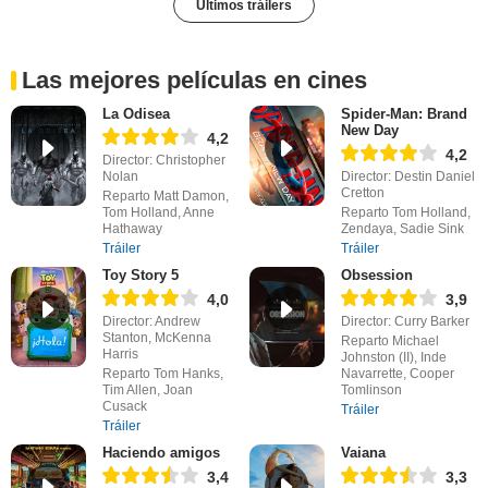
Últimos tráilers
Las mejores películas en cines
La Odisea
Spider-Man: Brand
New Day
4,2
4,2
Director: Christopher
Nolan
Director: Destin Daniel
Cretton
Reparto Matt Damon,
Tom Holland, Anne
Reparto Tom Holland,
Hathaway
Zendaya, Sadie Sink
Tráiler
Tráiler
Toy Story 5
Obsession
4,0
3,9
Director: Andrew
Director: Curry Barker
Stanton, McKenna
Reparto Michael
Harris
Johnston (II), Inde
Reparto Tom Hanks,
Navarrette, Cooper
Tim Allen, Joan
Tomlinson
Cusack
Tráiler
Tráiler
Haciendo amigos
Vaiana
3,4
3,3