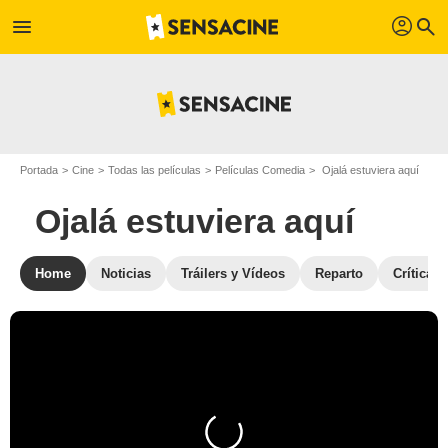
profil
menu
search
Portada
Cine
Todas las películas
Películas Comedia
Ojalá estuviera aquí
Ojalá estuviera aquí
Home
Noticias
Tráilers y Vídeos
Reparto
Críticas