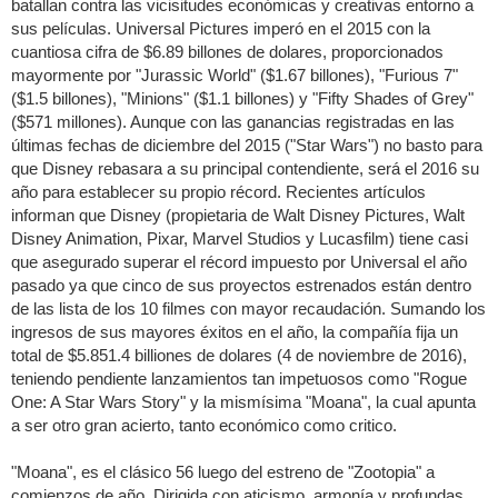
batallan contra las vicisitudes económicas y creativas entorno a
sus películas. Universal Pictures imperó en el 2015 con la
cuantiosa cifra de $6.89 billones de dolares, proporcionados
mayormente por "Jurassic World" ($1.67 billones), "Furious 7"
($1.5 billones), "Minions" ($1.1 billones) y "Fifty Shades of Grey"
($571 millones). Aunque con las ganancias registradas en las
últimas fechas de diciembre del 2015 ("Star Wars") no basto para
que Disney rebasara a su principal contendiente, será el 2016 su
año para establecer su propio récord. Recientes artículos
informan que Disney (propietaria de Walt Disney Pictures, Walt
Disney Animation, Pixar, Marvel Studios y Lucasfilm) tiene casi
que asegurado superar el récord impuesto por Universal el año
pasado ya que cinco de sus proyectos estrenados están dentro
de las lista de los 10 filmes con mayor recaudación. Sumando los
ingresos de sus mayores éxitos en el año, la compañía fija un
total de $5.851.4 billiones de dolares (4 de noviembre de 2016),
teniendo pendiente lanzamientos tan impetuosos como "Rogue
One: A Star Wars Story" y la mismísima "Moana", la cual apunta
a ser otro gran acierto, tanto económico como critico.
"Moana", es el clásico 56 luego del estreno de "Zootopia" a
comienzos de año. Dirigida con aticismo, armonía y profundas