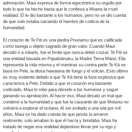
admiración. Maui expresa de forma egocéntrica su orgullo por
todo lo que ha hecho hasta que le confiesa a Moana la cruel
realidad. Él le dio bastante a los humanos, pero no se dio cuenta
de que solo estaba saciando el hambre de codicia de la
humanidad.
El corazón de Te Fiti es una piedra Pounamu que es calificada
como taonga u objeto sagrado de gran valor. Cuando Maui
decidió ir a robarlo, fue el límite que nunca debió cruzar. Te Fiti es
una entidad basada en Papatūānuku, la Madre Tierra Māori. Ella
representa la vida misma y el mientras su contra parte Te Kā se
basa en Pele, la diosa hawaiana de fuego y el volcán. Esto último
es muy evidente debido a que Te Kā tiene la furia explosiva que
caracteriza a Pele. Debido a que el corazón era bastante
codiciado, Maui lo robo para dárselo a los humanos y seguir
ganando su aprobación. Al hacer eso, Maui desató un mal que
condenó a la humanidad y que fue la causante de que Motunui no
volviera a explorar el océano. Al ser exiliado a una isla por mil
años, Maui se ha dado cuenta de que jamás lo amaron
realmente, solo amaban lo que él hacía y brindaba. Maui ha
tratado de negar esa realidad dejándose llevar por su ego y