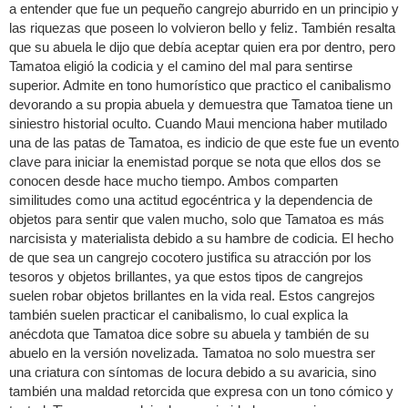
a entender que fue un pequeño cangrejo aburrido en un principio y
las riquezas que poseen lo volvieron bello y feliz. También resalta
que su abuela le dijo que debía aceptar quien era por dentro, pero
Tamatoa eligió la codicia y el camino del mal para sentirse
superior. Admite en tono humorístico que practico el canibalismo
devorando a su propia abuela y demuestra que Tamatoa tiene un
siniestro historial oculto. Cuando Maui menciona haber mutilado
una de las patas de Tamatoa, es indicio de que este fue un evento
clave para iniciar la enemistad porque se nota que ellos dos se
conocen desde hace mucho tiempo. Ambos comparten
similitudes como una actitud egocéntrica y la dependencia de
objetos para sentir que valen mucho, solo que Tamatoa es más
narcisista y materialista debido a su hambre de codicia. El hecho
de que sea un cangrejo cocotero justifica su atracción por los
tesoros y objetos brillantes, ya que estos tipos de cangrejos
suelen robar objetos brillantes en la vida real. Estos cangrejos
también suelen practicar el canibalismo, lo cual explica la
anécdota que Tamatoa dice sobre su abuela y también de su
abuelo en la versión novelizada. Tamatoa no solo muestra ser
una criatura con síntomas de locura debido a su avaricia, sino
también una maldad retorcida que expresa con un tono cómico y