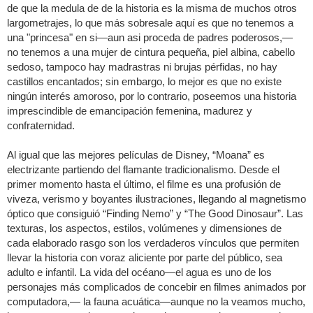
de que la medula de de la historia es la misma de muchos otros
largometrajes, lo que más sobresale aquí es que no tenemos a
una "princesa" en si—aun asi proceda de padres poderosos,—
no tenemos a una mujer de cintura pequeña, piel albina, cabello
sedoso, tampoco hay madrastras ni brujas pérfidas, no hay
castillos encantados; sin embargo, lo mejor es que no existe
ningún interés amoroso, por lo contrario, poseemos una historia
imprescindible de emancipación femenina, madurez y
confraternidad.
Al igual que las mejores películas de Disney, “Moana” es
electrizante partiendo del flamante tradicionalismo. Desde el
primer momento hasta el último, el filme es una profusión de
viveza, verismo y boyantes ilustraciones, llegando al magnetismo
óptico que consiguió “Finding Nemo” y “The Good Dinosaur”. Las
texturas, los aspectos, estilos, volúmenes y dimensiones de
cada elaborado rasgo son los verdaderos vínculos que permiten
llevar la historia con voraz aliciente por parte del público, sea
adulto e infantil. La vida del océano—el agua es uno de los
personajes más complicados de concebir en filmes animados por
computadora,— la fauna acuática—aunque no la veamos mucho,