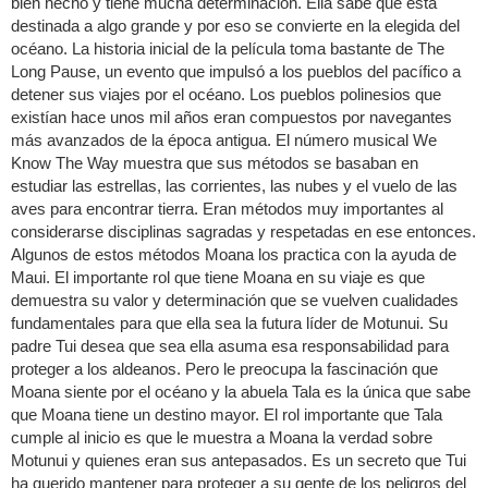
bien hecho y tiene mucha determinación. Ella sabe que está
destinada a algo grande y por eso se convierte en la elegida del
océano. La historia inicial de la película toma bastante de The
Long Pause, un evento que impulsó a los pueblos del pacífico a
detener sus viajes por el océano. Los pueblos polinesios que
existían hace unos mil años eran compuestos por navegantes
más avanzados de la época antigua. El número musical We
Know The Way muestra que sus métodos se basaban en
estudiar las estrellas, las corrientes, las nubes y el vuelo de las
aves para encontrar tierra. Eran métodos muy importantes al
considerarse disciplinas sagradas y respetadas en ese entonces.
Algunos de estos métodos Moana los practica con la ayuda de
Maui. El importante rol que tiene Moana en su viaje es que
demuestra su valor y determinación que se vuelven cualidades
fundamentales para que ella sea la futura líder de Motunui. Su
padre Tui desea que sea ella asuma esa responsabilidad para
proteger a los aldeanos. Pero le preocupa la fascinación que
Moana siente por el océano y la abuela Tala es la única que sabe
que Moana tiene un destino mayor. El rol importante que Tala
cumple al inicio es que le muestra a Moana la verdad sobre
Motunui y quienes eran sus antepasados. Es un secreto que Tui
ha querido mantener para proteger a su gente de los peligros del