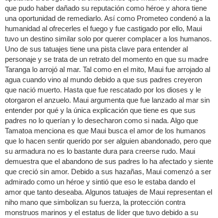
que pudo haber dañado su reputación como héroe y ahora tiene
una oportunidad de remediarlo. Así como Prometeo condenó a la
humanidad al ofrecerles el fuego y fue castigado por ello, Maui
tuvo un destino similar solo por querer complacer a los humanos.
Uno de sus tatuajes tiene una pista clave para entender al
personaje y se trata de un retrato del momento en que su madre
Taranga lo arrojó al mar. Tal como en el mito, Maui fue arrojado al
agua cuando vino al mundo debido a que sus padres creyeron
que nació muerto. Hasta que fue rescatado por los dioses y le
otorgaron el anzuelo. Maui argumenta que fue lanzado al mar sin
entender por qué y la única explicación que tiene es que sus
padres no lo querían y lo desecharon como si nada. Algo que
Tamatoa menciona es que Maui busca el amor de los humanos
que lo hacen sentir querido por ser alguien abandonado, pero que
su armadura no es lo bastante dura para creerse rudo. Maui
demuestra que el abandono de sus padres lo ha afectado y siente
que creció sin amor. Debido a sus hazañas, Maui comenzó a ser
admirado como un héroe y sintió que eso le estaba dando el
amor que tanto deseaba. Algunos tatuajes de Maui representan el
niho mano que simbolizan su fuerza, la protección contra
monstruos marinos y el estatus de líder que tuvo debido a su