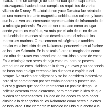
teatral. Tiene un complejo de superioridad que encaja con su
extravagancia haciendo que cumpla los requisitos de varios
villanos de Disney. El Lalotai donde yace Tamatoa fue retratado
de una manera bastante magnética debido a sus colores y luces
que la vuelven una interesante representación del inframundo de
la mitología polinesia. En vez de ser retratado como un lugar
donde yacen los espíritus, va más por el lado del reino de las
profundidades marinas siendo descrito como el reino de los
monstruos marinos. Otro elemento mitológico que también
resalta es la inclusión de los Kakamora pertenecientes al folclore
de las Islas Salomón. En la película fueron reimaginados como
una tribu de piratas con armaduras construidas a base de cocos.
En la mitología son seres de baja estatura, pero no poseen
armaduras de coco. Habitan en la tierra y cuevas y su apariencia
se basa más en algo cercano a los duendes o espíritus del
bosque. No suelen ser peligrosos y se los considera inofensivos,
pero si se caracterizan por ser embaucadores y poseer una
fuerza y garras que podrían representar un posible riesgo. La
película descarta esos elementos, pero mantiene la idea de que
pueden ser amenazantes. La idea de los cocos es para hacer
alusión a la descripción de los Kakamora como seres cubiertos
de pelo largo. Otro elemento mitológico incluido que aporta a la