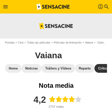
profil
menu
search
Portada
Cine
Todas las películas
Películas de Animación
Vaiana
Opiniones sobre Vaiana
Vaiana
Home
Noticias
Tráilers y Vídeos
Reparto
Críticas
Nota media
4,2
2747 notas