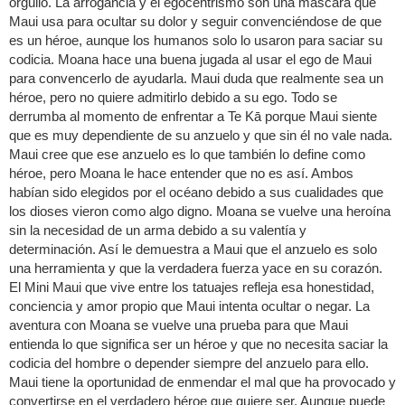
orgullo. La arrogancia y el egocentrismo son una máscara que
Maui usa para ocultar su dolor y seguir convenciéndose de que
es un héroe, aunque los humanos solo lo usaron para saciar su
codicia. Moana hace una buena jugada al usar el ego de Maui
para convencerlo de ayudarla. Maui duda que realmente sea un
héroe, pero no quiere admitirlo debido a su ego. Todo se
derrumba al momento de enfrentar a Te Kā porque Maui siente
que es muy dependiente de su anzuelo y que sin él no vale nada.
Maui cree que ese anzuelo es lo que también lo define como
héroe, pero Moana le hace entender que no es así. Ambos
habían sido elegidos por el océano debido a sus cualidades que
los dioses vieron como algo digno. Moana se vuelve una heroína
sin la necesidad de un arma debido a su valentía y
determinación. Así le demuestra a Maui que el anzuelo es solo
una herramienta y que la verdadera fuerza yace en su corazón.
El Mini Maui que vive entre los tatuajes refleja esa honestidad,
conciencia y amor propio que Maui intenta ocultar o negar. La
aventura con Moana se vuelve una prueba para que Maui
entienda lo que significa ser un héroe y que no necesita saciar la
codicia del hombre o depender siempre del anzuelo para ello.
Maui tiene la oportunidad de enmendar el mal que ha provocado y
convertirse en el verdadero héroe que quiere ser. Aunque puede