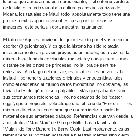
lo poco que apreciamos es impresionante,— el entorno verdoso
de la isla, el tratado visual a la cultura polinesia, los rizos de
Moana, los tatuajes de Maui, todo, absolutamente todo tiene una
preciosa extravagancia visual. Si fuera por sus realistas
imágenes, esto sería un obra maestra instantánea.
El talón de Aquiles proviene del guion escrito por el vasto equipo
escritor (8 guionistas). Y es que la historia ha sido relatada
incesantemente en previos proyectos animados; esta vez, es la
misma base fundida en visuales radiantes y aunque sea la más
distante de las cintas de princesas, no la libra de sentirse
reiterativa. A lo largo del metraje, es notable el esfuerzo—y la
lasitud—por tener situaciones originales y entretenidas, tales
como el descenso al mundo de los monstruos, no obstante, las
trivialidades del género son palpables. Más que palpables son
sus extenuantes referencias—no, no estamos de los ‘easter
eggs’, que a propósito, solo atrape uno: el reno de “Frozen”,— los
mismos directores confesaron que usaron incluso parte del
material de sus anteriores trabajos. Referencias que van desde la
apocalíptica “Mad Max” de George Miller hasta la vibrante
“Mulan” de Tony Bancroft y Barry Cook. Lastimosamente, estas
reminiscencias no traen nostalgia a nuestras mentes sino cierto