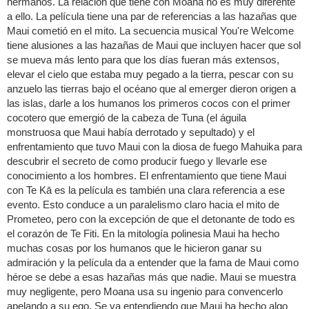
hermanos. La relación que tiene con Moana no es muy diferente
a ello. La película tiene una par de referencias a las hazañas que
Maui cometió en el mito. La secuencia musical You're Welcome
tiene alusiones a las hazañas de Maui que incluyen hacer que sol
se mueva más lento para que los días fueran más extensos,
elevar el cielo que estaba muy pegado a la tierra, pescar con su
anzuelo las tierras bajo el océano que al emerger dieron origen a
las islas, darle a los humanos los primeros cocos con el primer
cocotero que emergió de la cabeza de Tuna (el águila
monstruosa que Maui había derrotado y sepultado) y el
enfrentamiento que tuvo Maui con la diosa de fuego Mahuika para
descubrir el secreto de como producir fuego y llevarle ese
conocimiento a los hombres. El enfrentamiento que tiene Maui
con Te Kā es la película es también una clara referencia a ese
evento. Esto conduce a un paralelismo claro hacia el mito de
Prometeo, pero con la excepción de que el detonante de todo es
el corazón de Te Fiti. En la mitología polinesia Maui ha hecho
muchas cosas por los humanos que le hicieron ganar su
admiración y la película da a entender que la fama de Maui como
héroe se debe a esas hazañas más que nadie. Maui se muestra
muy negligente, pero Moana usa su ingenio para convencerlo
apelando a su ego. Se va entendiendo que Maui ha hecho algo