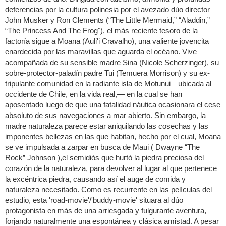
deferencias por la cultura polinesia por el avezado dúo director
John Musker y Ron Clements (“The Little Mermaid,” “Aladdin,”
“The Princess And The Frog"), el más reciente tesoro de la
factoría sigue a Moana (Auli'i Cravalho), una valiente jovencita
enardecida por las maravillas que aguarda el océano. Vive
acompañada de su sensible madre Sina (Nicole Scherzinger), su
sobre-protector-paladín padre Tui (Temuera Morrison) y su ex-
tripulante comunidad en la radiante isla de Motunui—ubicada al
occidente de Chile, en la vida real,— en la cual se han
aposentado luego de que una fatalidad náutica ocasionara el cese
absoluto de sus navegaciones a mar abierto. Sin embargo, la
madre naturaleza parece estar aniquilando las cosechas y las
imponentes bellezas en las que habitan, hecho por el cual, Moana
se ve impulsada a zarpar en busca de Maui ( Dwayne “The
Rock” Johnson ),el semidiós que hurtó la piedra preciosa del
corazón de la naturaleza, para devolver al lugar al que pertenece
la excéntrica piedra, causando así el auge de comida y
naturaleza necesitado. Como es recurrente en las películas del
estudio, esta 'road-movie'/'buddy-movie' situara al dúo
protagonista en más de una arriesgada y fulgurante aventura,
forjando naturalmente una espontánea y clásica amistad. A pesar