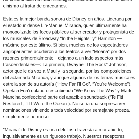
cinismo al tratar de enredarnos.
Esta es la mejor banda sonora de Disney en años. Liderada por
el estadounidense Lin-Manuel Miranda, quien últimamente ha
monopolizado los focos públicos al ser creador y protagonista de
los musicales de Broadway “In the Heights” y” Hamilton”—
máxime por este último. Si bien, muchos de los espectadores
angloparlantes acudieron a los teatros a ver “Moana” por dos
razones primordialmente—dejando a un lado aspectos más
trascendentales—: La primera, Dwayne “The Rock” Johnson,
actor que le da voz a Maui y la segunda, por las composiciones
del aclamado Miranda, y aunque algunos de los temas musicales
estrella son de su autoría (“How Far I'll Go”, “You’re Welcome”),
Opetaia Foa'i colaboró escribiendo “We Know The Way” y Mark
Mancina confeccionó parte del apacible soundtrack (“Te Fiti
Restored”, “If I Were the Ocean”). No sería una sorpresa ver
nominaciones viniendo a toda velocidad por semejante proeza,
simplemente hermoso.
“Moana” de Disney es una deleitosa travesía a mar abierto,
inquisitivamente es un riguroso trabajo. Nuestros receptores