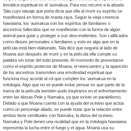
temática espiritual es el ʻaumakua. Para eso recurre a la abuela
Tala cuyo tatuaje que porta dicta que ella al morir su espíritu se
manifestará en forma de manta raya. Según la vieja creencia
hawaiana, los ʻaumakua son los espíritus de familiares o
ancestros fallecidos que se manifiestan con la forma de algún
animal para guiar y proteger a sus descendientes. Son calificados
como dioses personales o familiares y esto es algo que en la
película está bien elaborado. Tala dice que seguirá al lado de
Moana aún después de morir y en la película ella cumple su
palabra sin estar del todo presente. Al momento de presentarse
como el espíritu protector de Moana, el reencuentro y la aparición
de los ancestros transmiten una emotividad espiritual que
funciona muy acorde al rol que cumplen los ʻaumakua en la
mitología. Algo que no se puede evitar pensar es que parte de la
trama de la película también pudo inspirarse en el enfrentamiento
entre las diosas Pele y Namaka, ya que existe un paralelismo.
Debido a que Moana cuenta con la ayuda del océano que actúa
como un personaje aliado, se puede notar que la relación entre
ambos tiene similitudes con Namaka, la diosa del océano.
Namaka y Pele tienen una rivalidad que en la mitología hawaiana
representa la lucha entre el fuego y el agua. Moana usa su