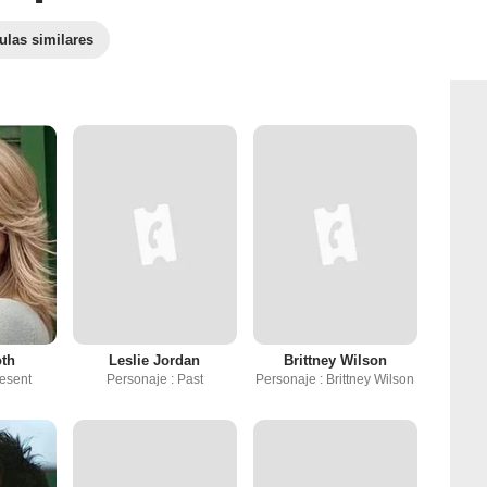
ulas similares
oth
Leslie Jordan
Brittney Wilson
resent
Personaje : Past
Personaje : Brittney Wilson