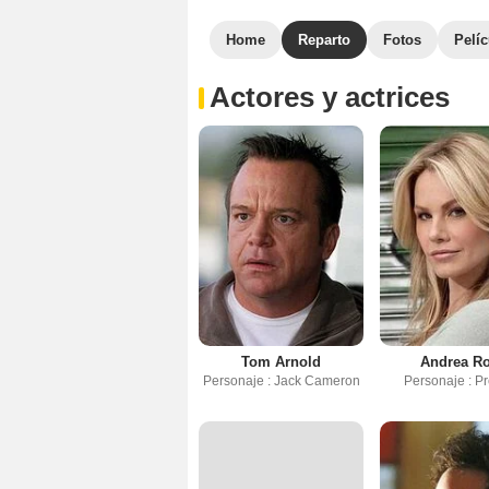
Home
Reparto
Fotos
Pelíc
Actores y actrices
Tom Arnold
Andrea R
Personaje : Jack Cameron
Personaje : P