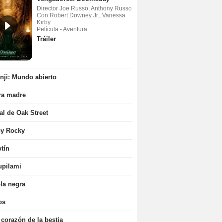
Director Joe Russo, Anthony Russo
Con Robert Downey Jr., Vanessa
Kirby
Película - Aventura
Tráiler
ji: Mundo abierto
ra madre
nal de Oak Street
oy Rocky
tín
upilami
la negra
os
 corazón de la bestia