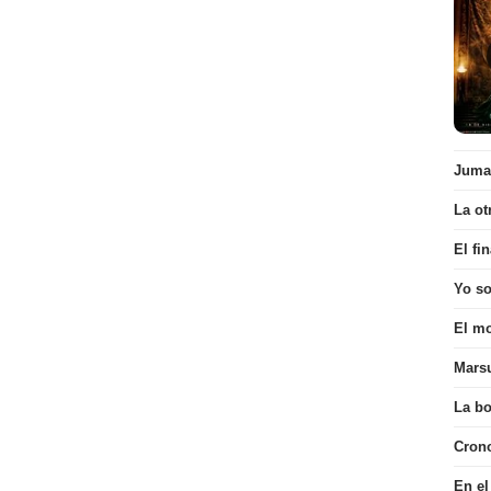
Juman
La ot
El fi
Yo s
El mo
Mars
La bo
Cron
En el