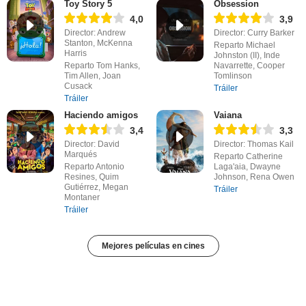
Toy Story 5
Obsession
4,0
3,9
Director: Andrew
Director: Curry Barker
Stanton, McKenna
Reparto Michael
Harris
Johnston (II), Inde
Reparto Tom Hanks,
Navarrette, Cooper
Tim Allen, Joan
Tomlinson
Cusack
Tráiler
Tráiler
Haciendo amigos
Vaiana
3,4
3,3
Director: David
Director: Thomas Kail
Marqués
Reparto Catherine
Reparto Antonio
Laga'aia, Dwayne
Resines, Quim
Johnson, Rena Owen
Gutiérrez, Megan
Tráiler
Montaner
Tráiler
Mejores películas en cines