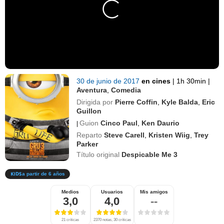
30 de junio de 2017
en cines
|
1h 30min
|
Aventura
,
Comedia
Dirigida por
Pierre Coffin
,
Kyle Balda
,
Eric
Guillon
Guion
Cinco Paul
,
Ken Daurio
|
Reparto
Steve Carell
,
Kristen Wiig
,
Trey
Parker
Título original
Despicable Me 3
a partir de 6 años
Medios
Usuarios
Mis amigos
3,0
4,0
--
21 críticas
2370 notas, 30 críticas