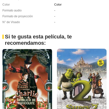
Color
Color
Formato audio
-
Formato de proyección
-
N° de Visado
-
Si te gusta esta película, te
recomendamos: