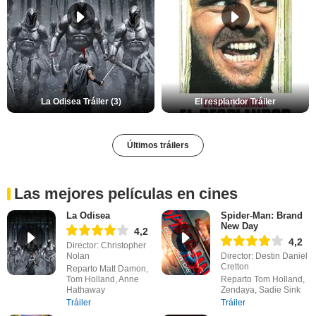
La Odisea Tráiler (3)
El resplandor Tráiler
Últimos tráilers
Las mejores películas en cines
La Odisea
Spider-Man: Brand
New Day
4,2
4,2
Director: Christopher
Nolan
Director: Destin Daniel
Cretton
Reparto Matt Damon,
Tom Holland, Anne
Reparto Tom Holland,
Hathaway
Zendaya, Sadie Sink
Tráiler
Tráiler