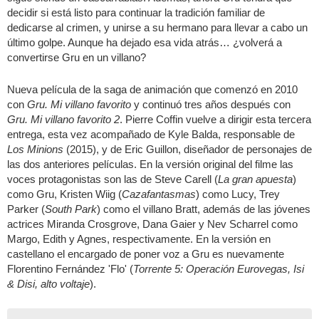
decidir si está listo para continuar la tradición familiar de
dedicarse al crimen, y unirse a su hermano para llevar a cabo un
último golpe. Aunque ha dejado esa vida atrás… ¿volverá a
convertirse Gru en un villano?
Nueva película de la saga de animación que comenzó en 2010
con
Gru. Mi villano favorito
y continuó tres años después con
Gru. Mi villano favorito 2
. Pierre Coffin vuelve a dirigir esta tercera
entrega, esta vez acompañado de Kyle Balda, responsable de
Los Minions
(2015), y de Eric Guillon, diseñador de personajes de
las dos anteriores películas. En la versión original del filme las
voces protagonistas son las de Steve Carell (
La gran apuesta
)
como Gru, Kristen Wiig (
Cazafantasmas
) como Lucy, Trey
Parker (
South Park
) como el villano Bratt, además de las jóvenes
actrices Miranda Crosgrove, Dana Gaier y Nev Scharrel como
Margo, Edith y Agnes, respectivamente. En la versión en
castellano el encargado de poner voz a Gru es nuevamente
Florentino Fernández 'Flo' (
Torrente 5: Operación Eurovegas, Isi
& Disi, alto voltaje
).