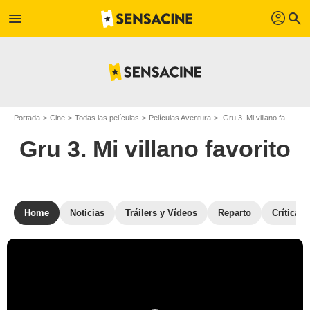
profil
menu
search
Portada
Cine
Todas las películas
Películas Aventura
Gru 3. Mi villano favorito
Gru 3. Mi villano favorito
Home
Noticias
Tráilers y Vídeos
Reparto
Críticas