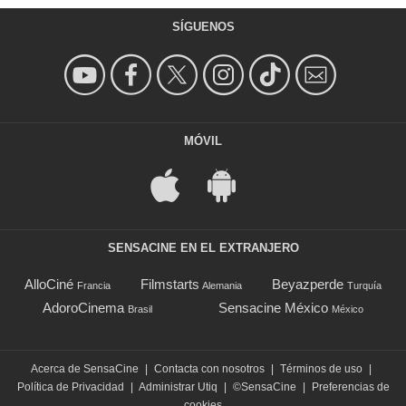
SÍGUENOS
MÓVIL
SENSACINE EN EL EXTRANJERO
AlloCiné
Filmstarts
Beyazperde
Francia
Alemania
Turquía
AdoroCinema
Sensacine México
Brasil
México
Acerca de SensaCine
|
Contacta con nosotros
|
Términos de uso
|
Política de Privacidad
|
Administrar Utiq
|
©SensaCine
|
Preferencias de
cookies