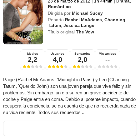
23 de marzo de 2012
|
1h 44min
|
Drama
,
Romántico
Dirigida por
Michael Sucsy
Reparto
Rachel McAdams
,
Channing
Tatum
,
Jessica Lange
Título original
The Vow
Medios
Usuarios
Sensacine
Mis amigos
2,2
4,0
2,0
--
Paige (Rachel McAdams, 'Midnight in Paris') y Leo (Channing
Tatum, 'Querido John') son una joven pareja que vive feliz y sin
problemas. Sin embargo, un día sufren un grave accidente de
coche y Paige entra en coma. Debido al potente impacto, cuando
recupera la conciencia, se da cuenta de que no recuerda nada de
su vida reciente. Todos sus recuerdos ...