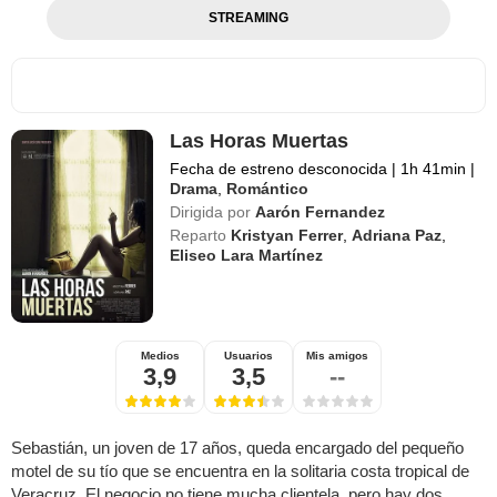
STREAMING
Las Horas Muertas
Fecha de estreno desconocida
|
1h 41min
|
Drama
,
Romántico
Dirigida por
Aarón Fernandez
Reparto
Kristyan Ferrer
,
Adriana Paz
,
Eliseo Lara Martínez
Medios
Usuarios
Mis amigos
3,9
3,5
--
Sebastián, un joven de 17 años, queda encargado del pequeño
motel de su tío que se encuentra en la solitaria costa tropical de
Veracruz. El negocio no tiene mucha clientela, pero hay dos