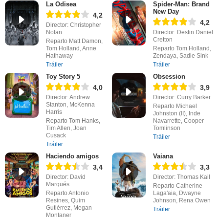
La Odisea
Spider-Man: Brand
New Day
4,2
4,2
Director: Christopher
Nolan
Director: Destin Daniel
Cretton
Reparto Matt Damon,
Tom Holland, Anne
Reparto Tom Holland,
Hathaway
Zendaya, Sadie Sink
Tráiler
Tráiler
Toy Story 5
Obsession
4,0
3,9
Director: Andrew
Director: Curry Barker
Stanton, McKenna
Reparto Michael
Harris
Johnston (II), Inde
Reparto Tom Hanks,
Navarrette, Cooper
Tim Allen, Joan
Tomlinson
Cusack
Tráiler
Tráiler
Haciendo amigos
Vaiana
3,4
3,3
Director: David
Director: Thomas Kail
Marqués
Reparto Catherine
Reparto Antonio
Laga'aia, Dwayne
Resines, Quim
Johnson, Rena Owen
Gutiérrez, Megan
Tráiler
Montaner