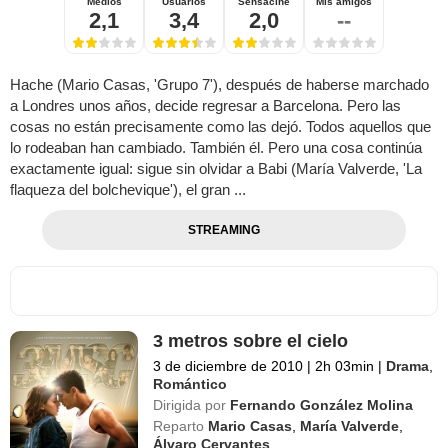
Medios
Usuarios
Sensacine
Mis amigos
2,1
3,4
2,0
--
Hache (Mario Casas, 'Grupo 7'), después de haberse marchado
a Londres unos años, decide regresar a Barcelona. Pero las
cosas no están precisamente como las dejó. Todos aquellos que
lo rodeaban han cambiado. También él. Pero una cosa continúa
exactamente igual: sigue sin olvidar a Babi (María Valverde, 'La
flaqueza del bolchevique'), el gran ...
STREAMING
3 metros sobre el cielo
3 de diciembre de 2010
|
2h 03min
|
Drama
,
Romántico
Dirigida por
Fernando González Molina
Reparto
Mario Casas
,
María Valverde
,
Álvaro Cervantes