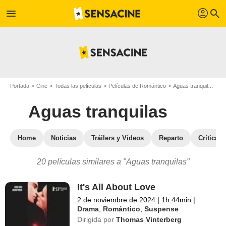
profil
menu
search
Portada
Cine
Todas las películas
Películas de Romántico
Aguas tranquilas
Pe
Aguas tranquilas
Home
Noticias
Tráilers y Vídeos
Reparto
Críticas
20 películas similares a "Aguas tranquilas"
It's All About Love
2 de noviembre de 2024
|
1h 44min
|
Drama
,
Romántico
,
Suspense
Dirigida por
Thomas Vinterberg