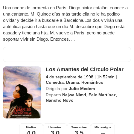
Una noche de tormenta en París, Diego pintor catalán, conoce a
una cantante, M. Quince días más tarde ella no le ha podido
olvidar y decide ir a buscarle a Barcelona.Los dos vivirán una
auténtica pasión hasta que un día M. descubre que Diego está
casado y tiene una hija. M. vuelve a París, pero no puede
soportar vivir sin Diego. Entonces, ...
Los Amantes del Círculo Polar
4 de septiembre de 1998
|
1h 52min
|
Comedia
,
Drama
,
Romántico
Dirigida por
Julio Medem
Reparto
Najwa Nimri
,
Fele Martínez
,
Nancho Novo
Medios
Usuarios
Sensacine
Mis amigos
4,0
3,0
3,5
--