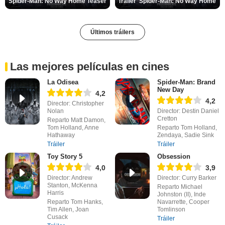
Spider-Man: No Way Home Teaser
Tráiler 'Spider-Man: No Way Home'
Últimos tráilers
Las mejores películas en cines
La Odisea
Spider-Man: Brand
New Day
4,2
4,2
Director: Christopher
Nolan
Director: Destin Daniel
Cretton
Reparto Matt Damon,
Tom Holland, Anne
Reparto Tom Holland,
Hathaway
Zendaya, Sadie Sink
Tráiler
Tráiler
Toy Story 5
Obsession
4,0
3,9
Director: Andrew
Director: Curry Barker
Stanton, McKenna
Reparto Michael
Harris
Johnston (II), Inde
Reparto Tom Hanks,
Navarrette, Cooper
Tim Allen, Joan
Tomlinson
Cusack
Tráiler