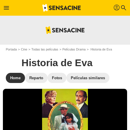
profil
menu
search
Portada
Cine
Todas las películas
Películas Drama
Historia de Eva
Historia de Eva
Home
Reparto
Fotos
Películas similares