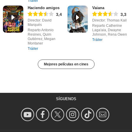
Tráiler
Haciendo amigos
Vaiana
3,4
3,3
Director: David
Director: Thomas Kail
Marqués
Reparto Catherine
Reparto Antonio
Laga'aia, Dwayne
Resines, Quim
Johnson, Rena Owen
Gutiérrez, Megan
Tráiler
Montaner
Tráiler
Mejores películas en cines
SÍGUENOS