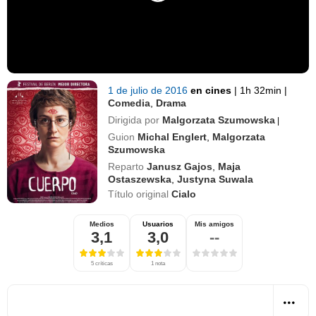
1 de julio de 2016
en cines
|
1h 32min
|
Comedia
,
Drama
Dirigida por
Malgorzata Szumowska
|
Guion
Michal Englert
,
Malgorzata
Szumowska
Reparto
Janusz Gajos
,
Maja
Ostaszewska
,
Justyna Suwala
Título original
Cialo
Medios
Usuarios
Mis amigos
3,1
3,0
--
5 críticas
1 nota