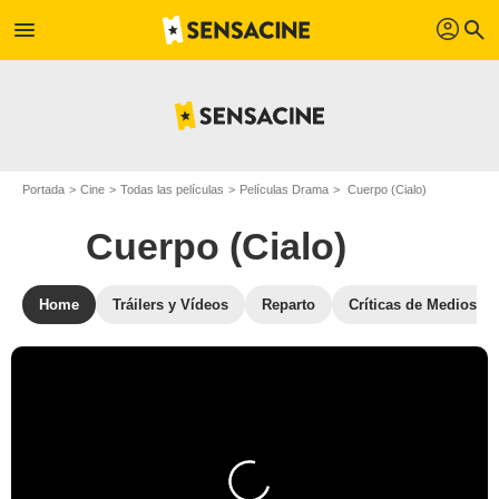
profil
menu
search
Portada
Cine
Todas las películas
Películas Drama
Cuerpo (Cialo)
Cuerpo (Cialo)
Home
Tráilers y Vídeos
Reparto
Críticas de Medios