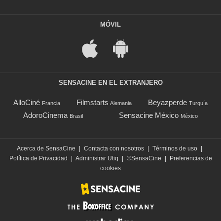
MÓVIL
SENSACINE EN EL EXTRANJERO
AlloCiné
Filmstarts
Beyazperde
Francia
Alemania
Turquía
AdoroCinema
Sensacine México
Brasil
México
Acerca de SensaCine
|
Contacta con nosotros
|
Términos de uso
|
Política de Privacidad
|
Administrar Utiq
|
©SensaCine
|
Preferencias de
cookies