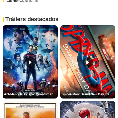
Cuerpo (Cialo)
(Méjico)
Tráilers destacados
Ant-Man y la Avispa: Quantumanía Tráiler (2)
Spider-Man: Brand New Day Tráiler (3)