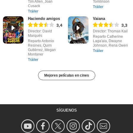
Tim Allen, Joan
Tomlinson
Cusack
Tráiler
Tráiler
Haciendo amigos
Vaiana
3,4
3,3
Director: David
Director: Thomas Kail
Marqués
Reparto Catherine
Reparto Antonio
Laga'aia, Dwayne
Resines, Quim
Johnson, Rena Owen
Gutiérrez, Megan
Tráiler
Montaner
Tráiler
Mejores películas en cines
SÍGUENOS