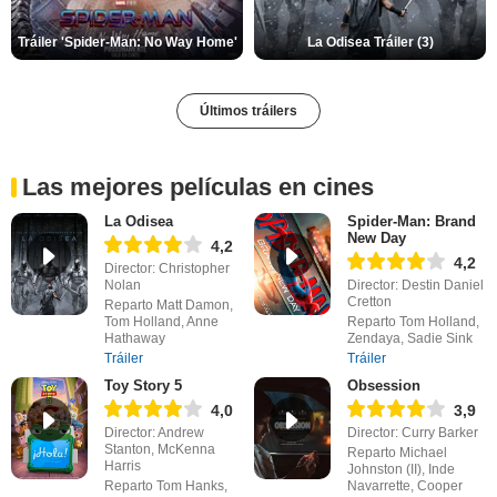
Tráiler 'Spider-Man: No Way Home'
La Odisea Tráiler (3)
Últimos tráilers
Las mejores películas en cines
La Odisea
Spider-Man: Brand
New Day
4,2
4,2
Director: Christopher
Nolan
Director: Destin Daniel
Cretton
Reparto Matt Damon,
Tom Holland, Anne
Reparto Tom Holland,
Hathaway
Zendaya, Sadie Sink
Tráiler
Tráiler
Toy Story 5
Obsession
4,0
3,9
Director: Andrew
Director: Curry Barker
Stanton, McKenna
Reparto Michael
Harris
Johnston (II), Inde
Reparto Tom Hanks,
Navarrette, Cooper