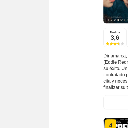
Medios
3,6
Dinamarca, 
(Eddie Redm
su éxito. Un
contratado p
cita y neces
finalizar su t
4