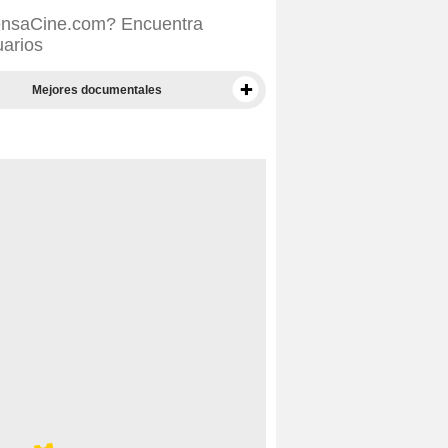
SensaCine.com? Encuentra
uarios
Mejores documentales
Mejores documentales según la prensa
Mejores películas para niños