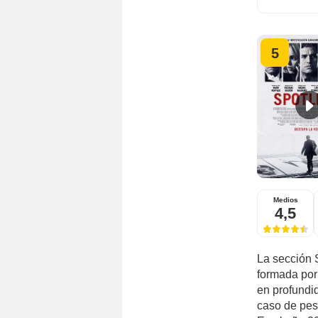
5
Medios
4,5
La sección 
formada por
en profundid
caso de peso