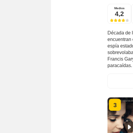
Medios
4,2
Década de l
encuentran 
espía estad
sobrevolaba 
Francis Gar
paracaídas.
3