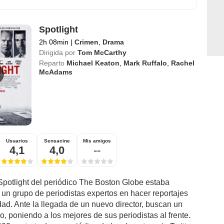
Spotlight
2h 08min
|
Crimen
,
Drama
Dirigida por
Tom McCarthy
Reparto
Michael Keaton
,
Mark Ruffalo
,
Rachel
McAdams
Usuarios
Sensacine
Mis amigos
4,1
4,0
--
Spotlight del periódico The Boston Globe estaba
 un grupo de periodistas expertos en hacer reportajes
ad. Ante la llegada de un nuevo director, buscan un
, poniendo a los mejores de sus periodistas al frente.