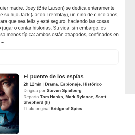
ier madre, Joey (Brie Larson) se dedica enteramente
e su hijo Jack (Jacob Tremblay), un niño de cinco años,
para que sea feliz y esté seguro, haciendo las cosas
 jugar o contar historias. Su vida, sin embargo, es
osa menos típica: ambos están atrapados, confinados en
...
El puente de los espías
2h 12min
|
Drama
,
Espionaje
,
Histórico
Dirigida por
Steven Spielberg
Reparto
Tom Hanks
,
Mark Rylance
,
Scott
Shepherd (II)
Título original
Bridge of Spies