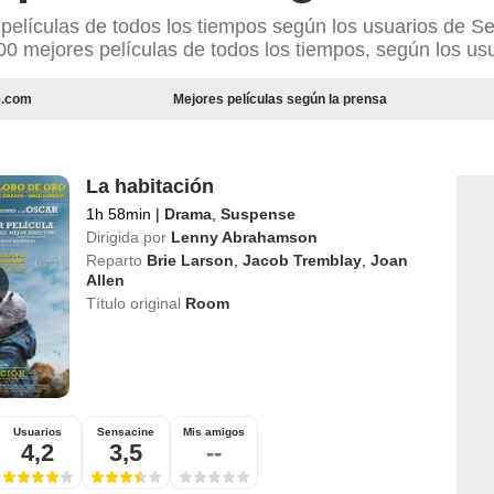
 películas de todos los tiempos según los usuarios de 
00 mejores películas de todos los tiempos, según los us
e.com
Mejores películas según la prensa
La habitación
1h 58min
|
Drama
,
Suspense
Dirigida por
Lenny Abrahamson
Reparto
Brie Larson
,
Jacob Tremblay
,
Joan
Allen
Título original
Room
Usuarios
Sensacine
Mis amigos
4,2
3,5
--