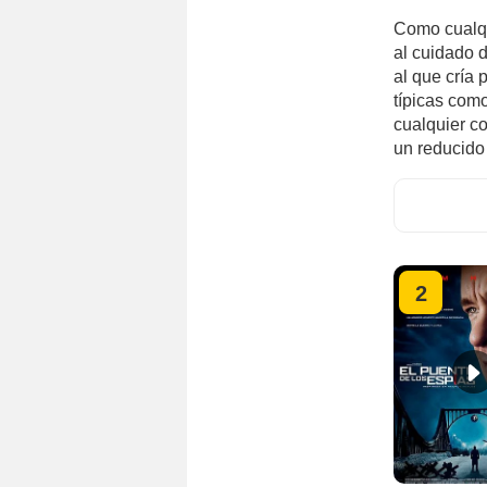
Como cualqu
al cuidado d
al que cría 
típicas como
cualquier c
un reducido 
2