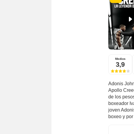
Medios
3,9
Adonis John
Apollo Cree
de los peso
boxeador Iv
joven Adoni
boxeo y por 