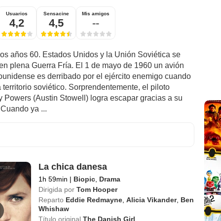
Usuarios
Sensacine
Mis amigos
4,2
4,5
--
os años 60. Estados Unidos y la Unión Soviética se
en plena Guerra Fría. El 1 de mayo de 1960 un avión
ounidense es derribado por el ejército enemigo cuando
territorio soviético. Sorprendentemente, el piloto
y Powers (Austin Stowell) logra escapar gracias a su
 Cuando ya ...
La chica danesa
1h 59min
|
Biopic
,
Drama
Dirigida por
Tom Hooper
Reparto
Eddie Redmayne
,
Alicia Vikander
,
Ben
Whishaw
Título original
The Danish Girl