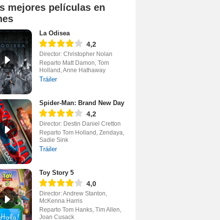
s mejores películas en
nes
La Odisea
4,2
Director: Christopher Nolan
Reparto Matt Damon, Tom
Holland, Anne Hathaway
Tráiler
Spider-Man: Brand New Day
4,2
Director: Destin Daniel Cretton
Reparto Tom Holland, Zendaya,
Sadie Sink
Tráiler
Toy Story 5
4,0
Director: Andrew Stanton,
McKenna Harris
Reparto Tom Hanks, Tim Allen,
Joan Cusack