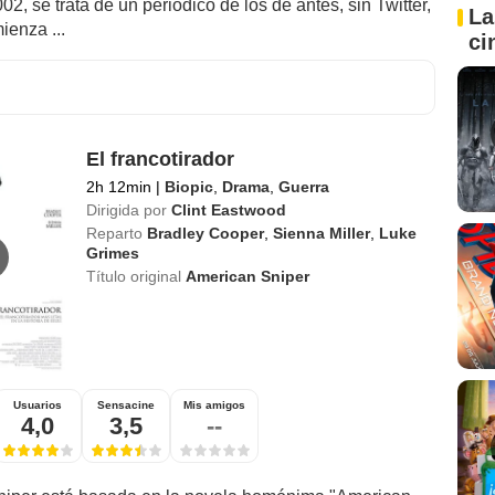
02, se trata de un periódico de los de antes, sin Twitter,
La
ienza ...
ci
El francotirador
2h 12min
|
Biopic
,
Drama
,
Guerra
Dirigida por
Clint Eastwood
Reparto
Bradley Cooper
,
Sienna Miller
,
Luke
Grimes
Título original
American Sniper
Usuarios
Sensacine
Mis amigos
4,0
3,5
--