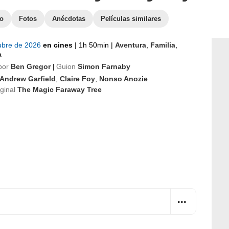
to
Fotos
Anécdotas
Películas similares
ubre de 2026
en cines
|
1h 50min
|
Aventura
,
Familia
,
a
por
Ben Gregor
Guion
Simon Farnaby
|
Andrew Garfield
,
Claire Foy
,
Nonso Anozie
iginal
The Magic Faraway Tree