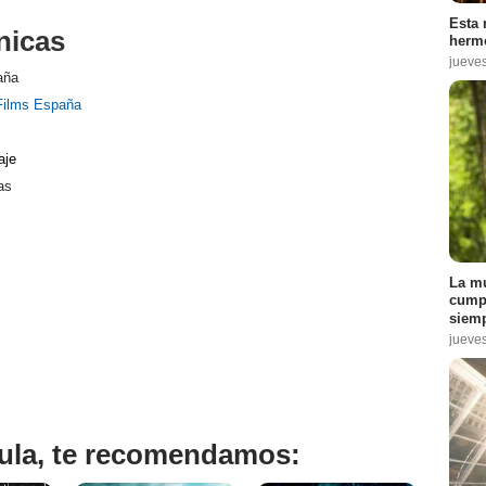
Esta 
nicas
hermo
jueve
aña
Films España
aje
as
La mu
cumpl
siemp
jueve
ícula, te recomendamos: