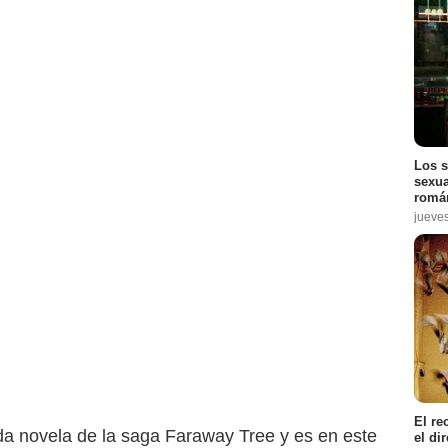
Los s
sexua
román
jueve
El re
a novela de la saga Faraway Tree y es en este
el di