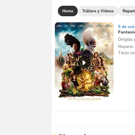
Home
Tráilers y Vídeos
Repar
9 de oct
Fantasí
Dirigida 
Reparto
Título or