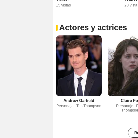
15 vistas
28 vista
Actores y actrices
Andrew Garfield
Claire F
Personaje : Tim Thompson
Personaje : P
Thompso
Re