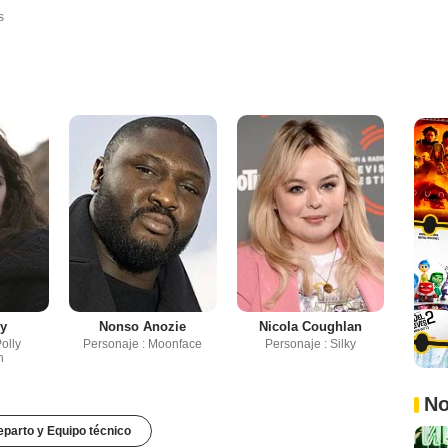
s
oy
Nonso Anozie
Nicola Coughlan
olly
Personaje : Moonface
Personaje : Silky
n
No
parto y Equipo técnico