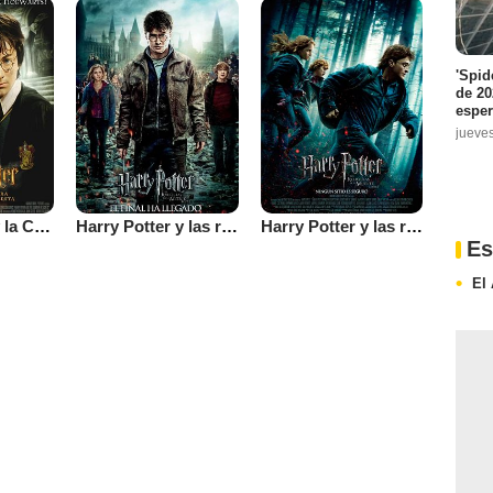
'Spid
de 20
espe
jueve
Harry Potter y la Cámara Secreta
Harry Potter y las reliquias de la muerte: Parte 2
Harry Potter y las reliquias de la muerte: Parte 1
Es
El