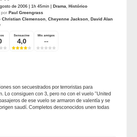
gosto de 2006
|
1h 45min
|
Drama
,
Histórico
 por
Paul Greengrass
o
Christian Clemenson
,
Cheyenne Jackson
,
David Alan
e
ios
Sensacine
Mis amigos
0
4,0
--
ones son secuestrados por terroristas para
n. Lo consiguen con 3, pero no con el vuelo "United
 pasajeros de ese vuelo se armaron de valentía y se
de origen saudí. Completos desconocidos unen todas