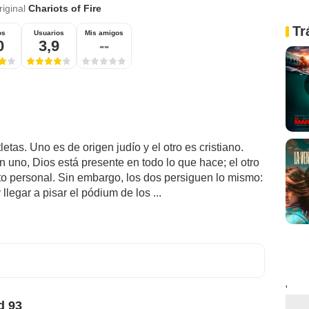
riginal
Chariots of Fire
Tr
os
Usuarios
Mis amigos
0
3,9
--
etas. Uno es de origen judío y el otro es cristiano.
n uno, Dios está presente en todo lo que hace; el otro
to personal. Sin embargo, los dos persiguen lo mismo:
legar a pisar el pódium de los ...
'
d 93