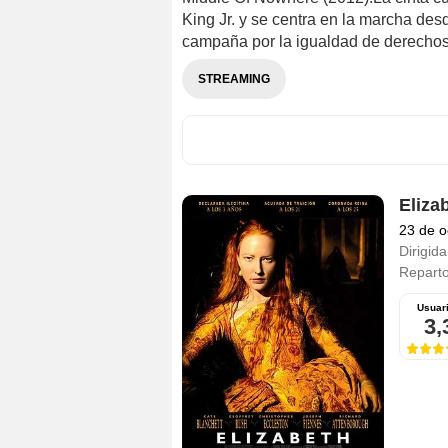
King Jr. y se centra en la marcha d
campaña por la igualdad de derechos d
STREAMING
Eliza
23 de o
Dirigida
Repart
Usuar
3,