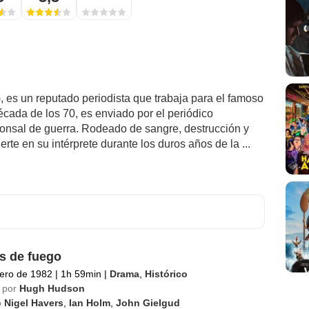
, es un reputado periodista que trabaja para el famoso
cada de los 70, es enviado por el periódico
nsal de guerra. Rodeado de sangre, destrucción y
rte en su intérprete durante los duros años de la ...
s de fuego
ero de 1982
|
1h 59min
|
Drama
,
Histórico
 por
Hugh Hudson
o
Nigel Havers
,
Ian Holm
,
John Gielgud