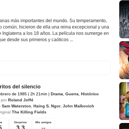
beranas más importantes del mundo. Su temperamento,
lo común, hicieron de ella una reina excepcional y una
e Inglaterra a los 18 años. La película nos sumerge en
que desde sus primeros y caóticos ...
ritos del silencio
ebrero de 1985
|
2h 21min
|
Drama
,
Guerra
,
Histórico
 por
Roland Joffé
o
Sam Waterston
,
Haing S. Ngor
,
John Malkovich
riginal
The Killing Fields
os
Usuarios
Mis amigos
5
3,3
--