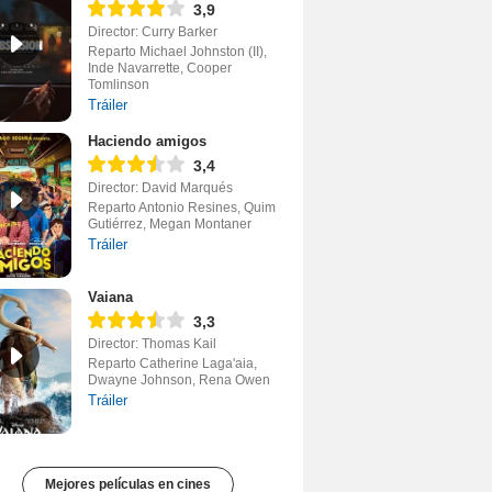
3,9
Director: Curry Barker
Reparto Michael Johnston (II),
Inde Navarrette, Cooper
Tomlinson
Tráiler
Haciendo amigos
3,4
Director: David Marqués
Reparto Antonio Resines, Quim
Gutiérrez, Megan Montaner
Tráiler
Vaiana
3,3
Director: Thomas Kail
Reparto Catherine Laga'aia,
Dwayne Johnson, Rena Owen
Tráiler
Mejores películas en cines