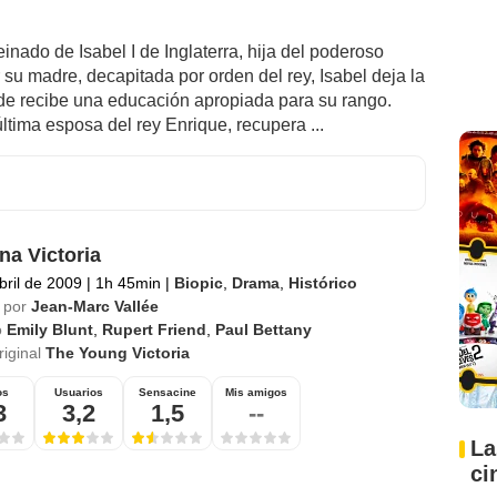
inado de Isabel I de Inglaterra, hija del poderoso
 su madre, decapitada por orden del rey, Isabel deja la
de recibe una educación apropiada para su rango.
última esposa del rey Enrique, recupera ...
na Victoria
bril de 2009
|
1h 45min
|
Biopic
,
Drama
,
Histórico
 por
Jean-Marc Vallée
o
Emily Blunt
,
Rupert Friend
,
Paul Bettany
riginal
The Young Victoria
os
Usuarios
Sensacine
Mis amigos
3
3,2
1,5
--
La
ci