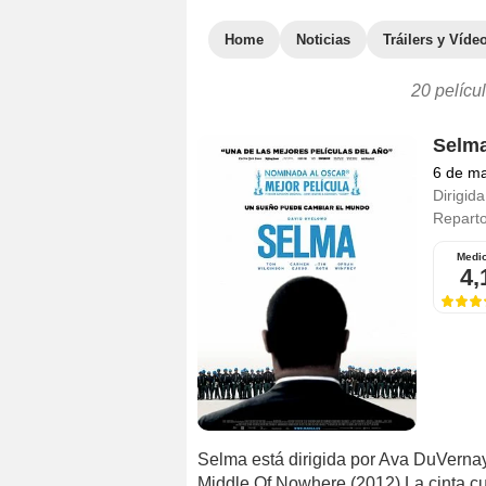
Home
Noticias
Tráilers y Víde
20 películ
Selm
6 de m
Dirigida
Repart
Medi
4,
Selma está dirigida por Ava DuVernay
Middle Of Nowhere (2012).La cinta cuen