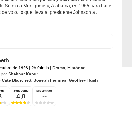
esde Selma a Montgomery, Alabama, en 1965 para hacer
e voto, lo que lleva al presidente Johnson a ...
beth
ctubre de 1998
|
2h 04min
|
Drama
,
Histórico
 por
Shekhar Kapur
o
Cate Blanchett
,
Joseph Fiennes
,
Geoffrey Rush
ios
Sensacine
Mis amigos
3
4,0
--