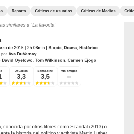
os
Reparto
Críticas de usuarios
Críticas de Medios
Crít
as similares a "La favorita"
a
arzo de 2015
|
2h 08min
|
Biopic
,
Drama
,
Histórico
 por
Ava DuVernay
o
David Oyelowo
,
Tom Wilkinson
,
Carmen Ejogo
os
Usuarios
Sensacine
Mis amigos
1
3,3
3,5
--
, conocida por otros filmes como Scandal (2013) o
ta la historia del político y activista Martin Luther