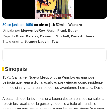
30 de junio de 1959
en cines
|
1h 52min
|
Western
Dirigida por
Mervyn LeRoy
Guion
Frank Butler
|
Reparto
Greer Garson
,
Cameron Mitchell
,
Dana Andrews
Título original
Strange Lady in Town
Sinopsis
1979, Santa Fe, Nuevo México. Julia Winslow es una joven
pelirroja que llega a dicha localidad para ejercer como residente
en medicina y para reunirse con su aventurero hermano, David.
A pesar de que la joven es una buena doctora enseguida salen a
relucir los recelos de la gente, ya que no a todo el mundo le
parece bien que una mujer sea la que les revise. Además a este