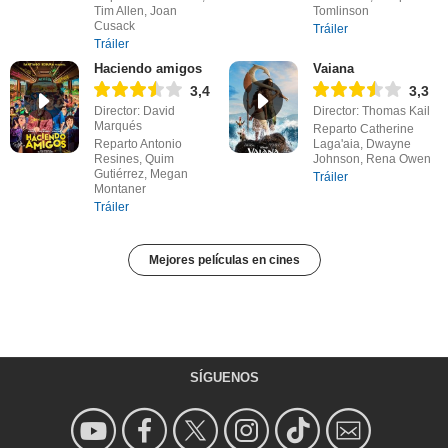
Tim Allen, Joan
Tomlinson
Cusack
Tráiler
Tráiler
Haciendo amigos
Vaiana
3,4
3,3
Director: David
Director: Thomas Kail
Marqués
Reparto Catherine
Reparto Antonio
Laga'aia, Dwayne
Resines, Quim
Johnson, Rena Owen
Gutiérrez, Megan
Tráiler
Montaner
Tráiler
Mejores películas en cines
SÍGUENOS