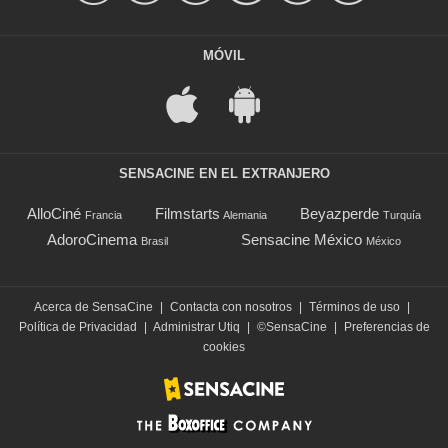
MÓVIL
SENSACINE EN EL EXTRANJERO
AlloCiné
Filmstarts
Beyazperde
Francia
Alemania
Turquía
AdoroCinema
Sensacine México
Brasil
México
Acerca de SensaCine
|
Contacta con nosotros
|
Términos de uso
|
Política de Privacidad
|
Administrar Utiq
|
©SensaCine
|
Preferencias de
cookies