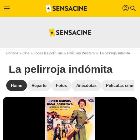
profil
menu
search
Portada
Cine
Todas las películas
Películas Western
La pelirroja indómita
La pelirroja indómita
Home
Reparto
Fotos
Anécdotas
Películas similar