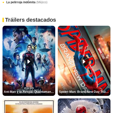
La pelirroja indómita
(Méjico)
Tráilers destacados
Ant-Man y la Avispa: Quantumanía Tráiler (2)
Spider-Man: Brand New Day Tráiler (3)