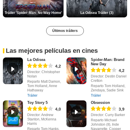
Tráiler 'Spider-Man: No Way Home'
La Odisea Tráiler (3)
Últimos tráilers
Las mejores películas en cines
La Odisea
Spider-Man: Brand
New Day
4,2
4,2
Director: Christopher
Nolan
Director: Destin Daniel
Cretton
Reparto Matt Damon,
Tom Holland, Anne
Reparto Tom Holland,
Hathaway
Zendaya, Sadie Sink
Tráiler
Tráiler
Toy Story 5
Obsession
4,0
3,9
Director: Andrew
Director: Curry Barker
Stanton, McKenna
Reparto Michael
Harris
Johnston (II), Inde
Reparto Tom Hanks,
Navarrette, Cooper