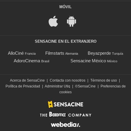
MÓVIL
SENSACINE EN EL EXTRANJERO
AlloCiné
Filmstarts
Beyazperde
Francia
Alemania
Turquía
AdoroCinema
Sensacine México
Brasil
México
Acerca de SensaCine
|
Contacta con nosotros
|
Términos de uso
|
Política de Privacidad
|
Administrar Utiq
|
©SensaCine
|
Preferencias de
cookies