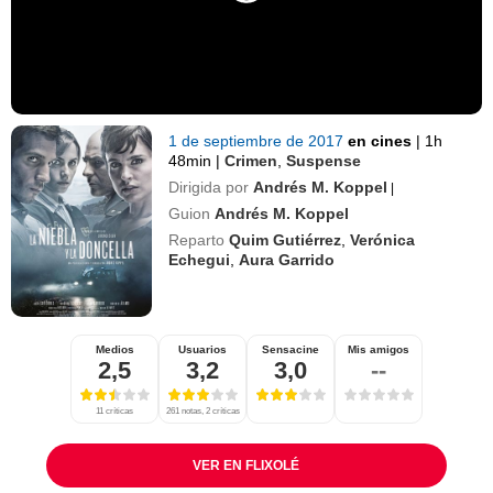
1 de septiembre de 2017
en cines
|
1h
48min
|
Crimen
,
Suspense
Dirigida por
Andrés M. Koppel
|
Guion
Andrés M. Koppel
Reparto
Quim Gutiérrez
,
Verónica
Echegui
,
Aura Garrido
Medios
Usuarios
Sensacine
Mis amigos
2,5
3,2
3,0
--
11 críticas
261 notas, 2 críticas
VER EN FLIXOLÉ