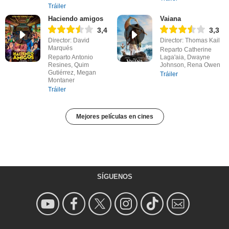
Tráiler
Haciendo amigos
Vaiana
3,4
3,3
Director: David
Director: Thomas Kail
Marqués
Reparto Catherine
Reparto Antonio
Laga'aia, Dwayne
Resines, Quim
Johnson, Rena Owen
Gutiérrez, Megan
Tráiler
Montaner
Tráiler
Mejores películas en cines
SÍGUENOS