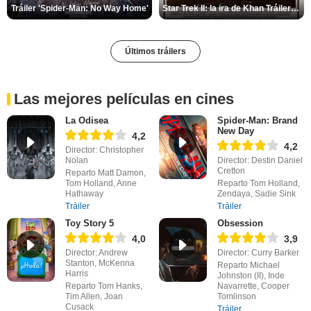
Tráiler 'Spider-Man: No Way Home'
Star Trek II: la ira de Khan Tráiler VO
Últimos tráilers
Las mejores películas en cines
La Odisea
Spider-Man: Brand
New Day
4,2
4,2
Director: Christopher
Nolan
Director: Destin Daniel
Cretton
Reparto Matt Damon,
Tom Holland, Anne
Reparto Tom Holland,
Hathaway
Zendaya, Sadie Sink
Tráiler
Tráiler
Toy Story 5
Obsession
4,0
3,9
Director: Andrew
Director: Curry Barker
Stanton, McKenna
Reparto Michael
Harris
Johnston (II), Inde
Reparto Tom Hanks,
Navarrette, Cooper
Tim Allen, Joan
Tomlinson
Cusack
Tráiler