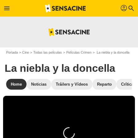
profil
menu
search
Portada
Cine
Todas las películas
Películas Crimen
La niebla y la doncella
La niebla y la doncella
Home
Noticias
Tráilers y Vídeos
Reparto
Críticas