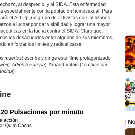
rechazo, al desprecio, y al SIDA. Esta enfermedad
eba especialmente con la población homosexual. Para
rís el Act Up, un grupo de activistas que, utilizando
rzos a luchar por dar visibilidad y lograr una mayor
macéuticas en la lucha contra el SIDA. Claro que,
emos los desacuerdos entre algunos de sus miembros,
o en forzar los límites y radicalizarse.
os muertos
) escribe y dirige este filme protagonizado
weig: Adiós a Europa
), Arnaud Valois (
La chica del
nocida
).
ine
120 Pulsaciones por minuto
a acción
No
or Quim Casas