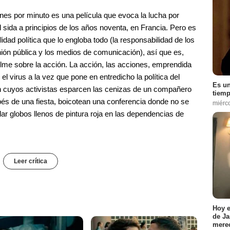
ones por minuto es una película que evoca la lucha por
el sida a principios de los años noventa, en Francia. Pero es
idad política que lo engloba todo (la responsabilidad de los
inión pública y los medios de comunicación), así que es,
filme sobre la acción. La acción, las acciones, emprendida
l virus a la vez que pone en entredicho la política del
Es un
n cuyos activistas esparcen las cenizas de un compañero
tiemp
s de una fiesta, boicotean una conferencia donde no se
miérc
lar globos llenos de pintura roja en las dependencias de
Leer crítica
Hoy e
de Ja
merec