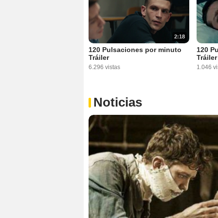
2:18
120 Pulsaciones por minuto
120 Pu
Tráiler
Tráiler
6.296 vistas
1.046 vi
Noticias