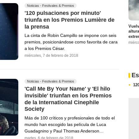
Noticias - Festivales & Premios
'120 pulsaciones por minuto'
triunfa en los Premios Lumière de
la prensa
Vuelv
altur
La cinta de Robin Campillo se impone con seis
extre
premios, posicionándose como favorita de cara
miérc
a los Premios César.
miércoles, 7 de febrero de 2018
Es
Noticias - Festivales & Premios
12
'Call Me By Your Name' y 'El hilo
invisible' triunfan en los Premios
de la International Cinephile
Society
Más de 100 críticos y profesionales de todo el
mundo han escogido las película de Luca
Guadagnino y Paul Thomas Anderson…
martes, 6 de febrero de 2018