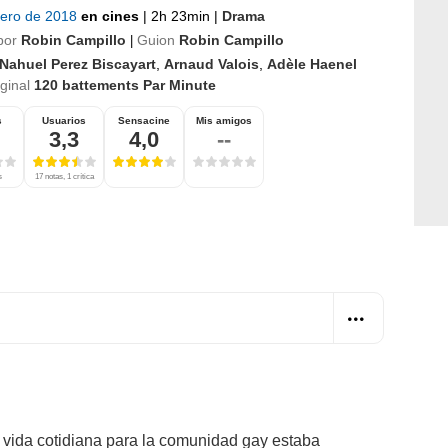
nero de 2018
en cines
|
2h 23min
|
Drama
por
Robin Campillo
Guion
Robin Campillo
|
Nahuel Perez Biscayart
,
Arnaud Valois
,
Adèle Haenel
iginal
120 battements Par Minute
s
Usuarios
Sensacine
Mis amigos
3,3
4,0
--
s
17 notas, 1 crítica
a vida cotidiana para la comunidad gay estaba