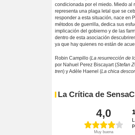
condicionada por el miedo. Miedo al 
representa una plaga letal que se c
responder a esta situación, nace en Pa
métodos de guerrilla, dedica sus esfue
implicación del gobierno y de las far
dentro de esta asociación descubrir
ya que hay quienes no están de acuerd
Robin Campillo (
La resurrección de l
por Nahuel Perez Biscayart (
Stefan Z
tren
) y Adèle Haenel (
La chica desco
La Crítica de SensaC
4,0
L
p
Muy buena