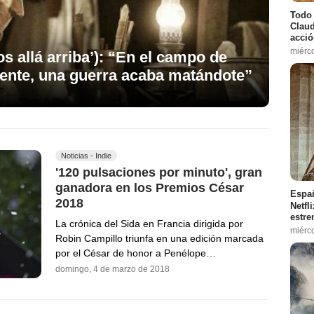
Todo 
Claud
acció
miérc
 allá arriba’): “En el campo de
iente, una guerra acaba matándote”
Noticias - Indie
'120 pulsaciones por minuto', gran
ganadora en los Premios César
Españ
2018
Netfl
estre
La crónica del Sida en Francia dirigida por
miérc
Robin Campillo triunfa en una edición marcada
por el César de honor a Penélope…
domingo, 4 de marzo de 2018