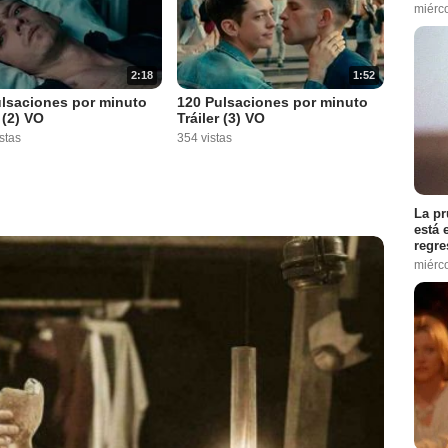
miérc
2:18
1:52
lsaciones por minuto
120 Pulsaciones por minuto
 (2) VO
Tráiler (3) VO
stas
354 vistas
La pr
está 
regre
miérc