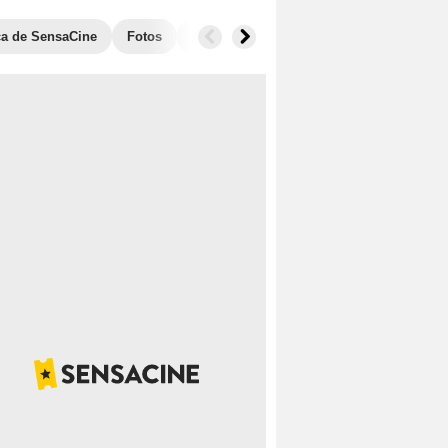
ica de SensaCine
Fotos
Banda sonora
Anécdotas
Películ