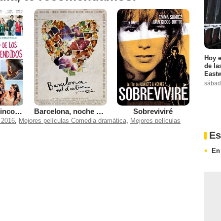
Hoy e
de la
Eastw
sábad
El club de los incomprendidos
Barcelona, noche de verano
Sobreviviré
 2016
,
Mejores películas Comedia dramática
,
Mejores películas
Es
En