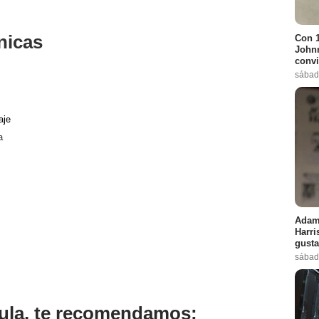
nicas
Con 1
Johnn
convi
sábad
aje
a
Adam 
Harri
gusta
sábad
ícula, te recomendamos: