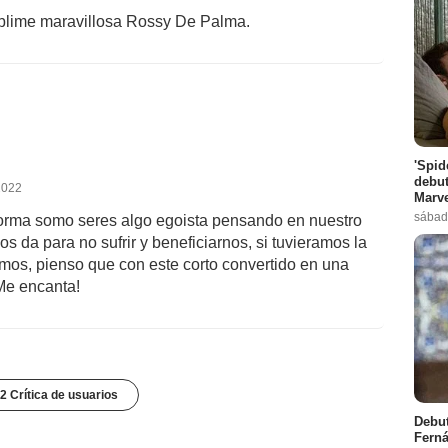
ublime maravillosa Rossy De Palma.
'Spid
debut
2022
Marve
sábad
a forma somo seres algo egoista pensando en nuestro
s da para no sufrir y beneficiarnos, si tuvieramos la
amos, pienso que con este corto convertido en una
¡Me encanta!
2 Crítica de usuarios
Debut
Ferná