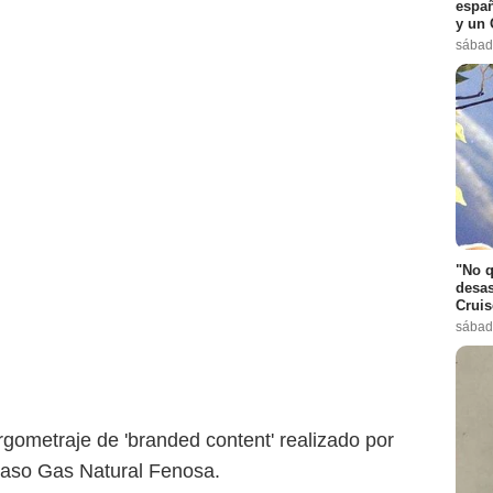
españ
y un 
sábad
"No q
desas
Cruis
sábad
rgometraje de 'branded content' realizado por
caso Gas Natural Fenosa.