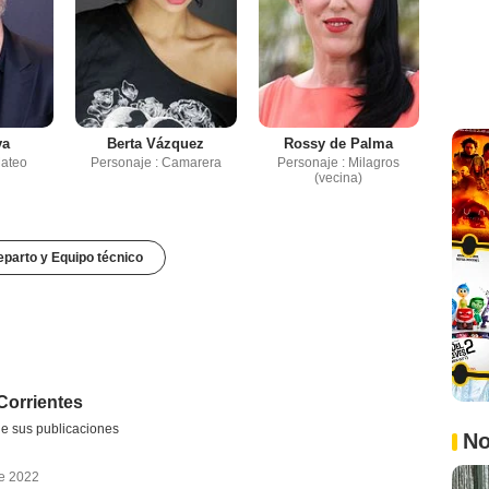
va
Berta Vázquez
Rossy de Palma
Mateo
Personaje : Camarera
Personaje : Milagros
(vecina)
parto y Equipo técnico
Corrientes
e sus publicaciones
No
de 2022