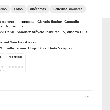
arios
Fotos
Anécdotas
Películas similares
e estreno desconocida
|
Ciencia ficción
,
Comedia
ca
,
Romántico
por
Daniel Sánchez Arévalo
,
Kike Maillo
,
Alberto Ruiz
Daniel Sánchez Arévalo
Michelle Jenner
,
Hugo Silva
,
Berta Vázquez
os
Mis amigos
--
ticas