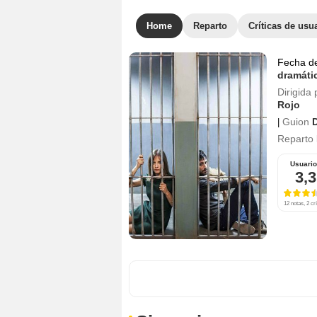
Home
Reparto
Críticas de usu
Fecha d
dramáti
Dirigida 
Rojo
Guion
|
Reparto
Usuari
3,3
12 notas, 2 crí