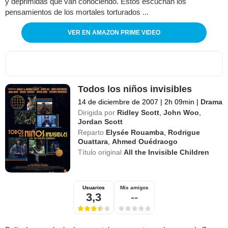
y deprimidas que van conociendo. Éstos escuchan los
pensamientos de los mortales torturados ...
VER EN AMAZON PRIME VIDEO
Todos los niños invisibles
14 de diciembre de 2007
|
2h 09min
|
Drama
Dirigida por
Ridley Scott
,
John Woo
,
Jordan Scott
Reparto
Elysée Rouamba
,
Rodrigue
Ouattara
,
Ahmed Ouédraogo
Título original
All the Invisible Children
Usuarios
Mis amigos
3,3
--