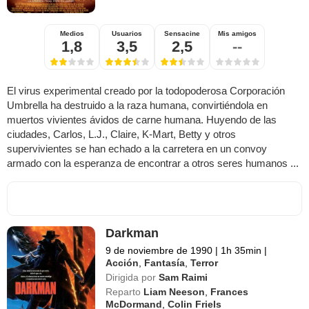
Medios
Usuarios
Sensacine
Mis amigos
1,8
3,5
2,5
--
El virus experimental creado por la todopoderosa Corporación
Umbrella ha destruido a la raza humana, convirtiéndola en
muertos vivientes ávidos de carne humana. Huyendo de las
ciudades, Carlos, L.J., Claire, K-Mart, Betty y otros
supervivientes se han echado a la carretera en un convoy
armado con la esperanza de encontrar a otros seres humanos ...
Darkman
9 de noviembre de 1990
|
1h 35min
|
Acción
,
Fantasía
,
Terror
Dirigida por
Sam Raimi
Reparto
Liam Neeson
,
Frances
McDormand
,
Colin Friels