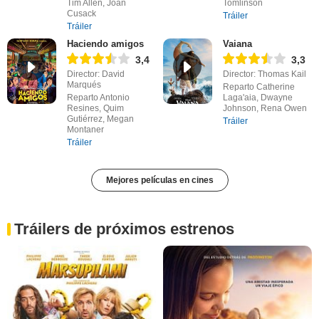
Tim Allen, Joan
Tomlinson
Cusack
Tráiler
Tráiler
Haciendo amigos
Vaiana
3,4
3,3
Director: David
Director: Thomas Kail
Marqués
Reparto Catherine
Reparto Antonio
Laga'aia, Dwayne
Resines, Quim
Johnson, Rena Owen
Gutiérrez, Megan
Tráiler
Montaner
Tráiler
Mejores películas en cines
Tráilers de próximos estrenos