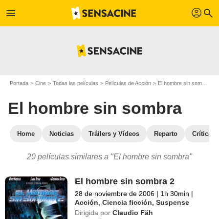
profil
menu
search
Portada
Cine
Todas las películas
Películas de Acción
El hombre sin sombra
P
El hombre sin sombra
Home
Noticias
Tráilers y Vídeos
Reparto
Críticas
20 películas similares a "El hombre sin sombra"
El hombre sin sombra 2
28 de noviembre de 2006
|
1h 30min
|
Acción
,
Ciencia ficción
,
Suspense
Dirigida por
Claudio Fäh