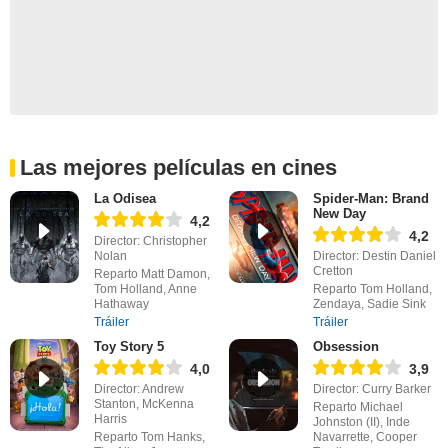
Las mejores películas en cines
La Odisea
Spider-Man: Brand
New Day
4,2
4,2
Director: Christopher
Nolan
Director: Destin Daniel
Cretton
Reparto Matt Damon,
Tom Holland, Anne
Reparto Tom Holland,
Hathaway
Zendaya, Sadie Sink
Tráiler
Tráiler
Toy Story 5
Obsession
4,0
3,9
Director: Andrew
Director: Curry Barker
Stanton, McKenna
Reparto Michael
Harris
Johnston (II), Inde
Reparto Tom Hanks,
Navarrette, Cooper