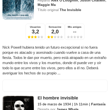
Reparto
Alex O'Loughlin
,
Justin Chatwin
,
Maggie Ma
Título original
The Invisible
Usuarios
Sensacine
Mis amigos
3,2
2,0
--
Nick Powell hubiera tenido un futuro excepcional si no fuera
porque es atacado y asesinado cuando vuelve a casa de una
fiesta. Todos le dan por muerto, pero está atrapado en un extraño
mundo entre los vivos y los muertos, donde él puede ver y oír
todo lo que ocurre entre los vivos, pero ellos a él no. Deberá
averiguar los hechos de su propio ...
El hombre invisible
15 de marzo de 1934
|
1h 11min
|
Fantasía
Dirigida por
James Whale