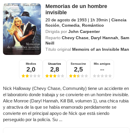
Memorias de un hombre
invisible
20 de agosto de 1993
|
1h 39min
|
Ciencia
ficción
,
Comedia
,
Romántico
Dirigida por
John Carpenter
Reparto
Chevy Chase
,
Daryl Hannah
,
Sam
Neill
Título original
Memoirs of an Invisible Man
Medios
Usuarios
Sensacine
Mis amigos
2,0
2,8
2,5
--
Nick Halloway (Chevy Chase, Community) tiene un accidente en
el laboratorio donde trabaja y se convierte en un hombre invisible.
Alice Monroe (Daryl Hannah, Kill Bill, volumen 1), una chica rubia
y atractiva de la que se había enamorado perdidamente se
convierte en el principal apoyo de Nick que está siendo
perseguido por la policía. Su ...