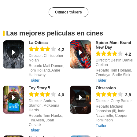
Últimos tráilers
Las mejores películas en cines
La Odisea
Spider-Man: Brand
New Day
4,2
4,2
Director: Christopher
Nolan
Director: Destin Daniel
Cretton
Reparto Matt Damon,
Tom Holland, Anne
Reparto Tom Holland,
Hathaway
Zendaya, Sadie Sink
Tráiler
Tráiler
Toy Story 5
Obsession
4,0
3,9
Director: Andrew
Director: Curry Barker
Stanton, McKenna
Reparto Michael
Harris
Johnston (II), Inde
Reparto Tom Hanks,
Navarrette, Cooper
Tim Allen, Joan
Tomlinson
Cusack
Tráiler
Tráiler