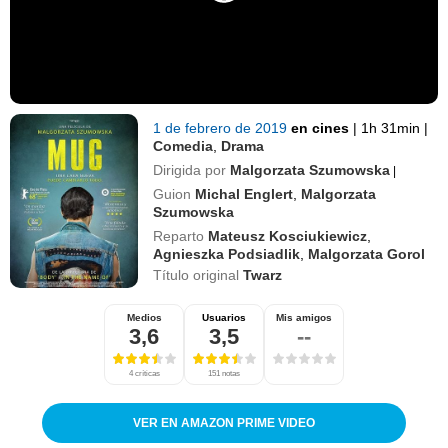
1 de febrero de 2019
en cines
|
1h 31min
|
Comedia
,
Drama
Dirigida por
Malgorzata Szumowska
|
Guion
Michal Englert
,
Malgorzata
Szumowska
Reparto
Mateusz Kosciukiewicz
,
Agnieszka Podsiadlik
,
Malgorzata Gorol
Título original
Twarz
Medios
Usuarios
Mis amigos
3,6
3,5
--
4 críticas
151 notas
VER EN AMAZON PRIME VIDEO