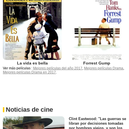
La vida es bella
Forrest Gump
Ver más películas :
Mejores películas del año 2017
,
Mejores películas Drama
,
Mejores películas Drama en 2017
.
Noticias de cine
Clint Eastwood: "Las guerras se
libran por decisiones tomadas
por hombres viejos, y son los