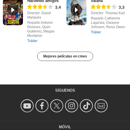
Haciendo amigos
Vaiana
3,4
3,3
Director: David
Director: Thomas Kail
Marqués
Reparto Catherine
Reparto Antonio
Laga'aia, Dwayne
Resines, Quim
Johnson, Rena Owen
Gutiérrez, Megan
Tráiler
Montaner
Tráiler
Mejores películas en cines
SÍGUENOS
MÓVIL