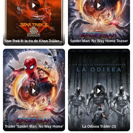
Star Trek II: la ira de Khan Tráiler VO
Spider-Man: No Way Home Teaser
Tráiler 'Spider-Man: No Way Home'
La Odisea Tráiler (3)