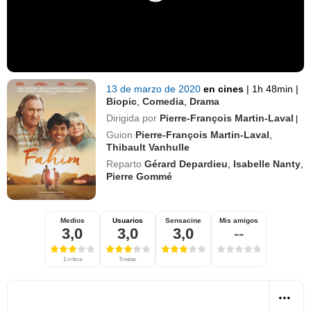
13 de marzo de 2020
en cines
|
1h 48min
|
Biopic
,
Comedia
,
Drama
Dirigida por
Pierre-François Martin-Laval
|
Guion
Pierre-François Martin-Laval
,
Thibault Vanhulle
Reparto
Gérard Depardieu
,
Isabelle Nanty
,
Pierre Gommé
Medios
Usuarios
Sensacine
Mis amigos
3,0
3,0
3,0
--
1 crítica
5 notas