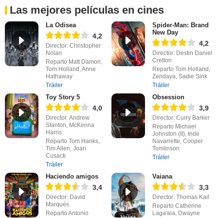
Las mejores películas en cines
La Odisea
Spider-Man: Brand
New Day
4,2
4,2
Director: Christopher
Nolan
Director: Destin Daniel
Cretton
Reparto Matt Damon,
Tom Holland, Anne
Reparto Tom Holland,
Hathaway
Zendaya, Sadie Sink
Tráiler
Tráiler
Toy Story 5
Obsession
4,0
3,9
Director: Andrew
Director: Curry Barker
Stanton, McKenna
Reparto Michael
Harris
Johnston (II), Inde
Reparto Tom Hanks,
Navarrette, Cooper
Tim Allen, Joan
Tomlinson
Cusack
Tráiler
Tráiler
Haciendo amigos
Vaiana
3,4
3,3
Director: David
Director: Thomas Kail
Marqués
Reparto Catherine
Reparto Antonio
Laga'aia, Dwayne