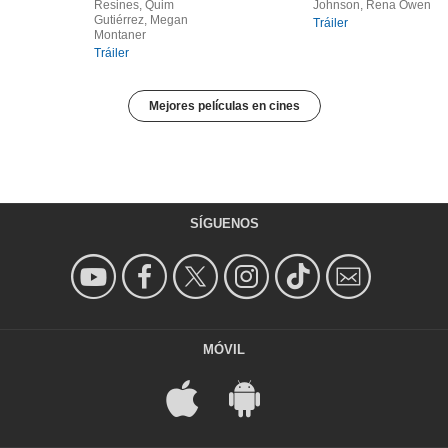
Resines, Quim
Johnson, Rena Owen
Gutiérrez, Megan
Tráiler
Montaner
Tráiler
Mejores películas en cines
SÍGUENOS
MÓVIL