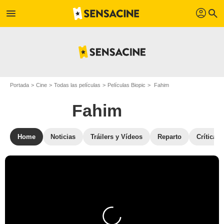
profil
menu
search
Portada
Cine
Todas las películas
Películas Biopic
Fahim
Fahim
Home
Noticias
Tráilers y Vídeos
Reparto
Críticas