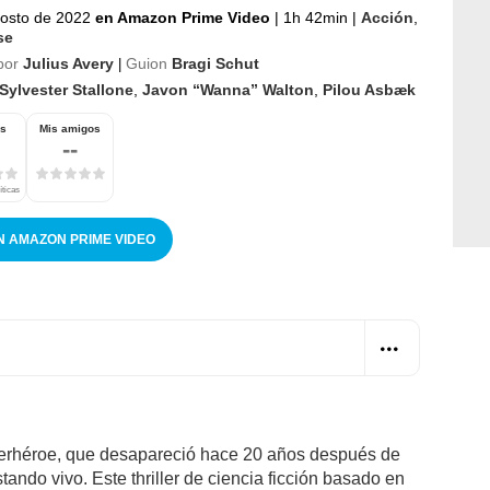
osto de 2022
en Amazon Prime Video
|
1h 42min
|
Acción
,
se
por
Julius Avery
Guion
Bragi Schut
|
Sylvester Stallone
,
Javon “Wanna” Walton
,
Pilou Asbæk
os
Mis amigos
--
íticas
N AMAZON PRIME VIDEO
perhéroe, que desapareció hace 20 años después de
ando vivo. Este thriller de ciencia ficción basado en