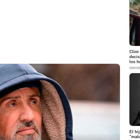
Clint
decis
los h
vierne
El hi
"mald