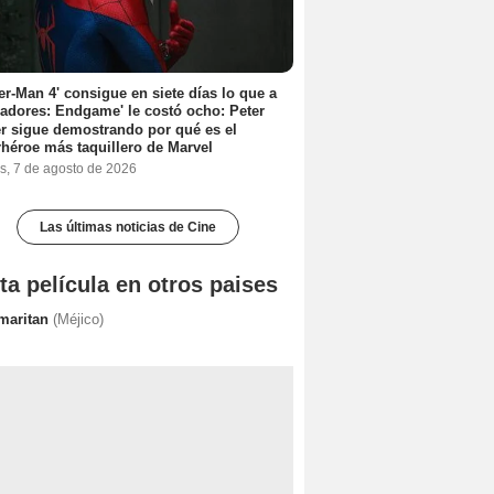
er-Man 4' consigue en siete días lo que a
adores: Endgame' le costó ocho: Peter
r sigue demostrando por qué es el
héroe más taquillero de Marvel
s, 7 de agosto de 2026
Las últimas noticias de Cine
ta película en otros paises
maritan
(Méjico)