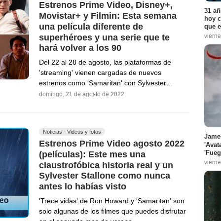
Estrenos Prime Video, Disney+,
31 añ
Movistar+ y Filmin: Esta semana
hoy c
una película diferente de
que e
superhéroes y una serie que te
vierne
hará volver a los 90
Del 22 al 28 de agosto, las plataformas de
'streaming' vienen cargadas de nuevos
estrenos como 'Samaritan' con Sylvester…
domingo, 21 de agosto de 2022
Noticias - Videos y fotos
James
Estrenos Prime Video agosto 2022
'Avat
'Fueg
(películas): Este mes una
vierne
claustrofóbica historia real y un
Sylvester Stallone como nunca
antes lo habías visto
'Trece vidas' de Ron Howard y 'Samaritan' son
solo algunas de los filmes que puedes disfrutar