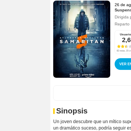
26 de ag
Suspen
Dirigida 
Reparto
Usuari
2,6
82 notas, 15 cr
VER E
Sinopsis
Un joven descubre que un mítico su
un dramático suceso, podría seguir est