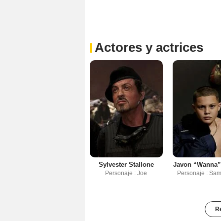
Actores y actrices
Sylvester Stallone
Javon “Wanna”
Personaje : Joe
Personaje : Sam
Re