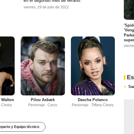
en el segundo mes de verano.
viernes, 29 de julio de 2022
'Spid
'Veng
Parke
super
vierne
Es
Sa
 Walton
Pilou Asbæk
Dascha Polanco
 Cleary
Personaje : Cyrus
Personaje : Tiffany Cleary
parto y Equipo técnico