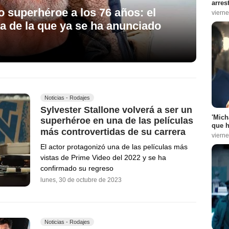
arres
 superhéroe a los 76 años: el
vierne
la de la que ya se ha anunciado
Noticias - Rodajes
Sylvester Stallone volverá a ser un
'Mich
superhéroe en una de las películas
que h
más controvertidas de su carrera
vierne
El actor protagonizó una de las películas más
vistas de Prime Video del 2022 y se ha
confirmado su regreso
lunes, 30 de octubre de 2023
Noticias - Rodajes