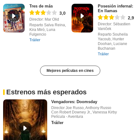
Tres de más
Posesión infernal:
En llamas
3,0
2,9
Director: Mar Olid
Director: Sébastien
Reparto Salva Reina,
Vaniček
Kira Miró, Luna
Fulgencio
Reparto Souheila
Yacoub, Hunter
Tráiler
Doohan, Luciane
Buchanan
Tráiler
Mejores películas en cines
Estrenos más esperados
Vengadores: Doomsday
Director Joe Russo, Anthony Russo
Con Robert Downey Jr., Vanessa Kirby
Película - Aventura
Tráiler