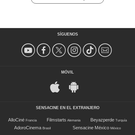
SÍGUENOS
MÓVIL
SENSACINE EN EL EXTRANJERO
AlloCiné
Filmstarts
Beyazperde
Francia
Alemania
Turquía
AdoroCinema
Sensacine México
Brasil
México