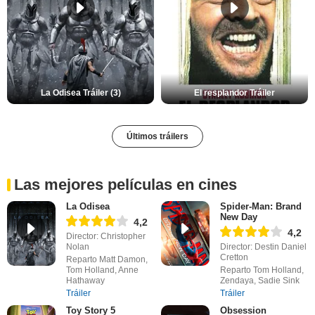
La Odisea Tráiler (3)
El resplandor Tráiler
Últimos tráilers
Las mejores películas en cines
La Odisea
Spider-Man: Brand
New Day
4,2
4,2
Director: Christopher
Nolan
Director: Destin Daniel
Cretton
Reparto Matt Damon,
Tom Holland, Anne
Reparto Tom Holland,
Hathaway
Zendaya, Sadie Sink
Tráiler
Tráiler
Toy Story 5
Obsession