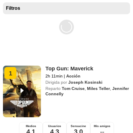
Mejores películas para niños
Filtros
Top Gun: Maverick
1
2h 11min
|
Acción
Dirigida por
Joseph Kosinski
Reparto
Tom Cruise
,
Miles Teller
,
Jennifer
Connelly
Medios
Usuarios
Sensacine
Mis amigos
4,1
4,3
3,0
--