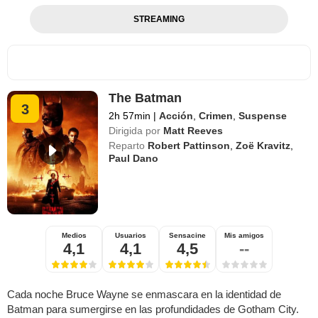
STREAMING
The Batman
3
2h 57min
|
Acción
,
Crimen
,
Suspense
Dirigida por
Matt Reeves
Reparto
Robert Pattinson
,
Zoë Kravitz
,
Paul Dano
Medios
Usuarios
Sensacine
Mis amigos
4,1
4,1
4,5
--
Cada noche Bruce Wayne se enmascara en la identidad de
Batman para sumergirse en las profundidades de Gotham City.