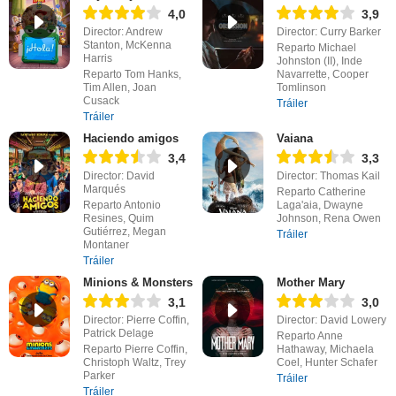
4,0
3,9
Director: Andrew
Director: Curry Barker
Stanton, McKenna
Reparto Michael
Harris
Johnston (II), Inde
Reparto Tom Hanks,
Navarrette, Cooper
Tim Allen, Joan
Tomlinson
Cusack
Tráiler
Tráiler
Haciendo amigos
Vaiana
3,4
3,3
Director: David
Director: Thomas Kail
Marqués
Reparto Catherine
Reparto Antonio
Laga'aia, Dwayne
Resines, Quim
Johnson, Rena Owen
Gutiérrez, Megan
Tráiler
Montaner
Tráiler
Minions & Monsters
Mother Mary
3,1
3,0
Director: Pierre Coffin,
Director: David Lowery
Patrick Delage
Reparto Anne
Reparto Pierre Coffin,
Hathaway, Michaela
Christoph Waltz, Trey
Coel, Hunter Schafer
Parker
Tráiler
Tráiler