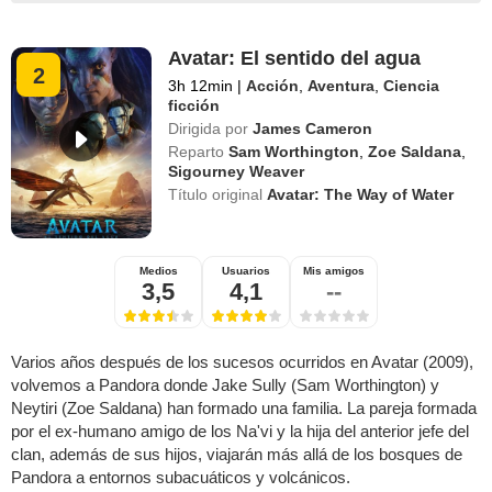
Avatar: El sentido del agua
2
3h 12min
|
Acción
,
Aventura
,
Ciencia
ficción
Dirigida por
James Cameron
Reparto
Sam Worthington
,
Zoe Saldana
,
Sigourney Weaver
Título original
Avatar: The Way of Water
Medios
Usuarios
Mis amigos
3,5
4,1
--
Varios años después de los sucesos ocurridos en Avatar (2009),
volvemos a Pandora donde Jake Sully (Sam Worthington) y
Neytiri (Zoe Saldana) han formado una familia. La pareja formada
por el ex-humano amigo de los Na'vi y la hija del anterior jefe del
clan, además de sus hijos, viajarán más allá de los bosques de
Pandora a entornos subacuáticos y volcánicos.