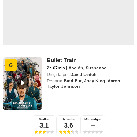
Bullet Train
6
2h 07min
|
Acción
,
Suspense
Dirigida por
David Leitch
Reparto
Brad Pitt
,
Joey King
,
Aaron
Taylor-Johnson
Medios
Usuarios
Mis amigos
3,1
3,6
--