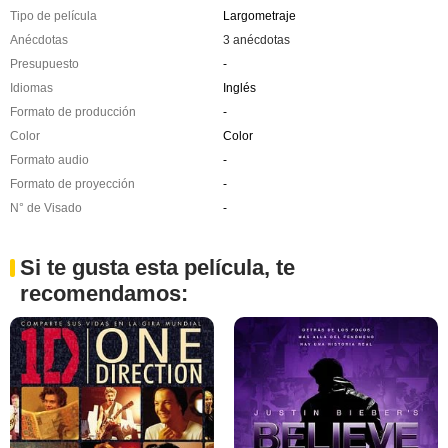
Tipo de película
Largometraje
Anécdotas
3 anécdotas
Presupuesto
-
Idiomas
Inglés
Formato de producción
-
Color
Color
Formato audio
-
Formato de proyección
-
N° de Visado
-
Si te gusta esta película, te
recomendamos: