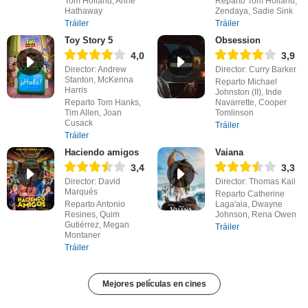
Tom Holland, Anne
Reparto Tom Holland,
Hathaway
Zendaya, Sadie Sink
Tráiler
Tráiler
Toy Story 5
Obsession
4,0
3,9
Director: Andrew
Director: Curry Barker
Stanton, McKenna
Reparto Michael
Harris
Johnston (II), Inde
Reparto Tom Hanks,
Navarrette, Cooper
Tim Allen, Joan
Tomlinson
Cusack
Tráiler
Tráiler
Haciendo amigos
Vaiana
3,4
3,3
Director: David
Director: Thomas Kail
Marqués
Reparto Catherine
Reparto Antonio
Laga'aia, Dwayne
Resines, Quim
Johnson, Rena Owen
Gutiérrez, Megan
Tráiler
Montaner
Tráiler
Mejores películas en cines