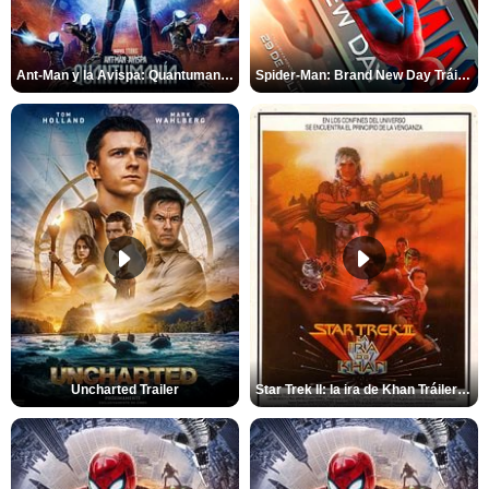
Ant-Man y la Avispa: Quantumanía Tráiler (2)
Spider-Man: Brand New Day Tráiler (3)
Uncharted Trailer
Star Trek II: la ira de Khan Tráiler VO