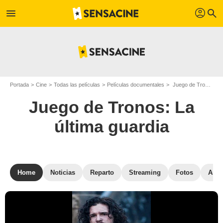
profil
menu
search
Portada
Cine
Todas las películas
Películas documentales
Juego de Tronos: La última guardia
Juego de Tronos: La
última guardia
Home
Noticias
Reparto
Streaming
Fotos
Anéc