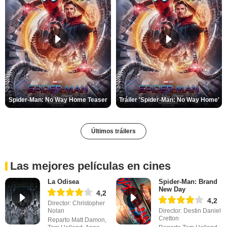
Spider-Man: No Way Home Teaser
Tráiler 'Spider-Man: No Way Home'
Últimos tráilers
Las mejores películas en cines
La Odisea
Spider-Man: Brand
New Day
4,2
4,2
Director: Christopher
Nolan
Director: Destin Daniel
Cretton
Reparto Matt Damon,