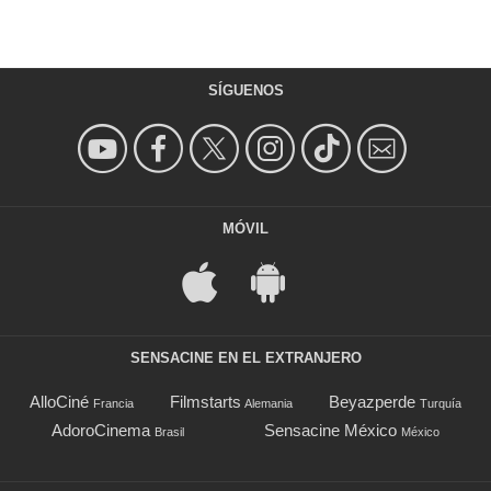
SÍGUENOS
MÓVIL
SENSACINE EN EL EXTRANJERO
AlloCiné
Filmstarts
Beyazperde
Francia
Alemania
Turquía
AdoroCinema
Sensacine México
Brasil
México