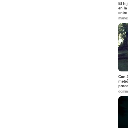
El hi
en la
entre
marte
Con 2
metió
proce
domin