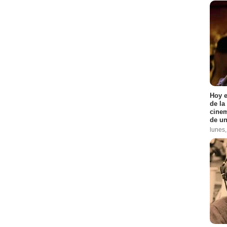
Hoy e
de la
cinem
de un
lunes