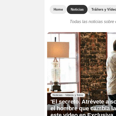
Home
Noticias
Tráilers y Víde
Todas las noticias sobre 
Noticias - Videos y fotos
'El secreto. Atrévete a 
el hombre que cambia la
este vídeo en Exclusiva