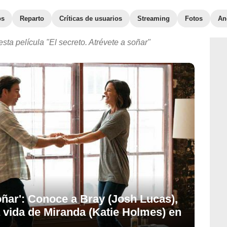
os
Reparto
Críticas de usuarios
Streaming
Fotos
An
esta película "El secreto. Atrévete a soñar"
soñar': Conoce a Bray (Josh Lucas),
 vida de Miranda (Katie Holmes) en