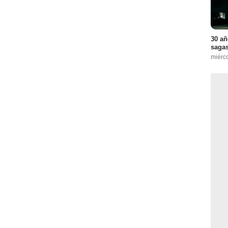
30 añ
sagas
miérco