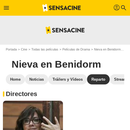
profil
menu
search
Portada
Cine
Todas las películas
Películas de Drama
Nieva en Benidorm
Rep
Nieva en Benidorm
Home
Noticias
Tráilers y Vídeos
Reparto
Streami
Directores