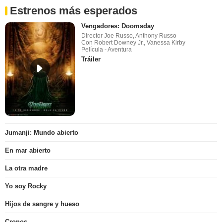
Estrenos más esperados
Vengadores: Doomsday
Director Joe Russo, Anthony Russo
Con Robert Downey Jr., Vanessa Kirby
Película - Aventura
Tráiler
Jumanji: Mundo abierto
En mar abierto
La otra madre
Yo soy Rocky
Hijos de sangre y hueso
Cronos