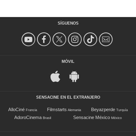
SÍGUENOS
MÓVIL
SENSACINE EN EL EXTRANJERO
AlloCiné
Filmstarts
Beyazperde
Francia
Alemania
Turquía
AdoroCinema
Sensacine México
Brasil
México