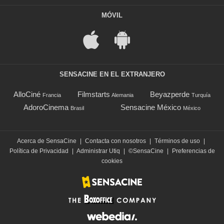
MÓVIL
SENSACINE EN EL EXTRANJERO
AlloCiné
Filmstarts
Beyazperde
Francia
Alemania
Turquía
AdoroCinema
Sensacine México
Brasil
México
Acerca de SensaCine
|
Contacta con nosotros
|
Términos de uso
|
Política de Privacidad
|
Administrar Utiq
|
©SensaCine
|
Preferencias de
cookies