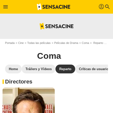
profil
menu
search
Portada
Cine
Todas las películas
Películas de Drama
Coma
Reparto Coma
Coma
Home
Tráilers y Vídeos
Reparto
Críticas de usuarios
Directores