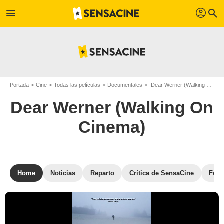
profil
menu
search
Portada
Cine
Todas las películas
Documentales
Dear Werner (Walking On Cinema)
Dear Werner (Walking On
Cinema)
Home
Noticias
Reparto
Crítica de SensaCine
Foto