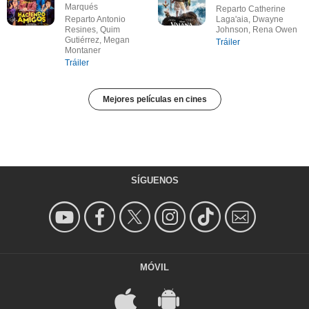
Marqués
Reparto Catherine
Reparto Antonio
Laga'aia, Dwayne
Resines, Quim
Johnson, Rena Owen
Gutiérrez, Megan
Tráiler
Montaner
Tráiler
Mejores películas en cines
SÍGUENOS
MÓVIL