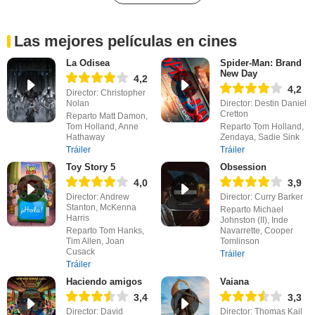
Las mejores películas en cines
La Odisea
Spider-Man: Brand
New Day
4,2
4,2
Director: Christopher
Nolan
Director: Destin Daniel
Cretton
Reparto Matt Damon,
Tom Holland, Anne
Reparto Tom Holland,
Hathaway
Zendaya, Sadie Sink
Tráiler
Tráiler
Toy Story 5
Obsession
4,0
3,9
Director: Andrew
Director: Curry Barker
Stanton, McKenna
Reparto Michael
Harris
Johnston (II), Inde
Reparto Tom Hanks,
Navarrette, Cooper
Tim Allen, Joan
Tomlinson
Cusack
Tráiler
Tráiler
Haciendo amigos
Vaiana
3,4
3,3
Director: David
Director: Thomas Kail