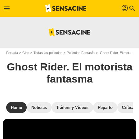
profil
menu
search
Portada
Cine
Todas las películas
Películas Fantasía
Ghost Rider. El motorista fantasma
Ghost Rider. El motorista
fantasma
Home
Noticias
Tráilers y Vídeos
Reparto
Críticas