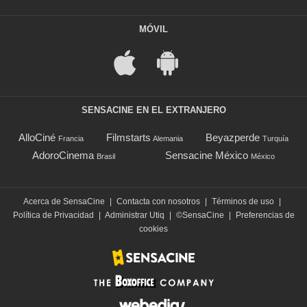
MÓVIL
SENSACINE EN EL EXTRANJERO
AlloCiné
Filmstarts
Beyazperde
Francia
Alemania
Turquía
AdoroCinema
Sensacine México
Brasil
México
Acerca de SensaCine
|
Contacta con nosotros
|
Términos de uso
|
Política de Privacidad
|
Administrar Utiq
|
©SensaCine
|
Preferencias de
cookies