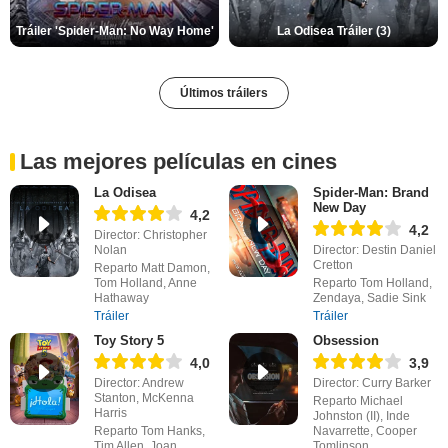
Tráiler 'Spider-Man: No Way Home'
La Odisea Tráiler (3)
Últimos tráilers
Las mejores películas en cines
La Odisea
Spider-Man: Brand
New Day
4,2
4,2
Director: Christopher
Nolan
Director: Destin Daniel
Cretton
Reparto Matt Damon,
Tom Holland, Anne
Reparto Tom Holland,
Hathaway
Zendaya, Sadie Sink
Tráiler
Tráiler
Toy Story 5
Obsession
4,0
3,9
Director: Andrew
Director: Curry Barker
Stanton, McKenna
Reparto Michael
Harris
Johnston (II), Inde
Reparto Tom Hanks,
Navarrette, Cooper
Tim Allen, Joan
Tomlinson