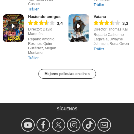
Cusack
Tráiler
Tráiler
Haciendo amigos
Vaiana
3,4
3,3
Director: David
Director: Thomas Kail
Marqués
Reparto Catherine
Reparto Antonio
Laga'aia, Dwayne
Resines, Quim
Johnson, Rena Owen
Gutiérrez, Megan
Tráiler
Montaner
Tráiler
Mejores películas en cines
SÍGUENOS