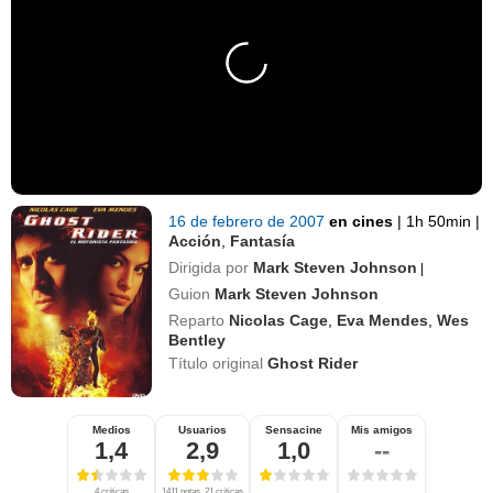
16 de febrero de 2007
en cines
|
1h 50min
|
Acción
,
Fantasía
Dirigida por
Mark Steven Johnson
|
Guion
Mark Steven Johnson
Reparto
Nicolas Cage
,
Eva Mendes
,
Wes
Bentley
Título original
Ghost Rider
Medios
Usuarios
Sensacine
Mis amigos
1,4
2,9
1,0
--
4 críticas
1411 notas, 21 críticas