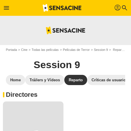
profil
menu
search
Portada
Cine
Todas las películas
Películas de Terror
Session 9
Reparto Session 9
Session 9
Home
Tráilers y Vídeos
Reparto
Críticas de usuarios
Directores