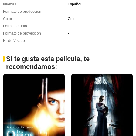
Idiomas
Español
Formato de producción
-
Color
Color
Formato audio
-
Formato de proyección
-
N° de Visado
-
Si te gusta esta película, te
recomendamos: