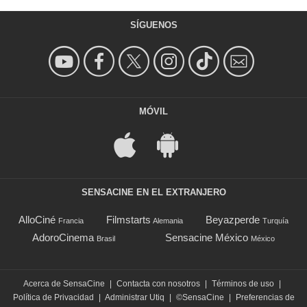
SÍGUENOS
MÓVIL
SENSACINE EN EL EXTRANJERO
AlloCiné
Filmstarts
Beyazperde
Francia
Alemania
Turquía
AdoroCinema
Sensacine México
Brasil
México
Acerca de SensaCine
|
Contacta con nosotros
|
Términos de uso
|
Política de Privacidad
|
Administrar Utiq
|
©SensaCine
|
Preferencias de