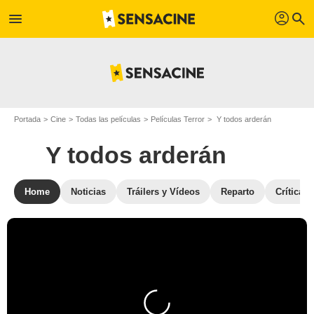
profil
menu
search
Portada
Cine
Todas las películas
Películas Terror
Y todos arderán
Y todos arderán
Home
Noticias
Tráilers y Vídeos
Reparto
Críticas