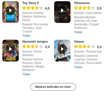
Toy Story 5
Obsession
4,0
3,9
Director: Andrew
Director: Curry Barker
Stanton, McKenna
Reparto Michael
Harris
Johnston (II), Inde
Reparto Tom Hanks,
Navarrette, Cooper
Tim Allen, Joan
Tomlinson
Cusack
Tráiler
Tráiler
Haciendo amigos
Vaiana
3,4
3,3
Director: David
Director: Thomas Kail
Marqués
Reparto Catherine
Reparto Antonio
Laga'aia, Dwayne
Resines, Quim
Johnson, Rena Owen
Gutiérrez, Megan
Tráiler
Montaner
Tráiler
Mejores películas en cines