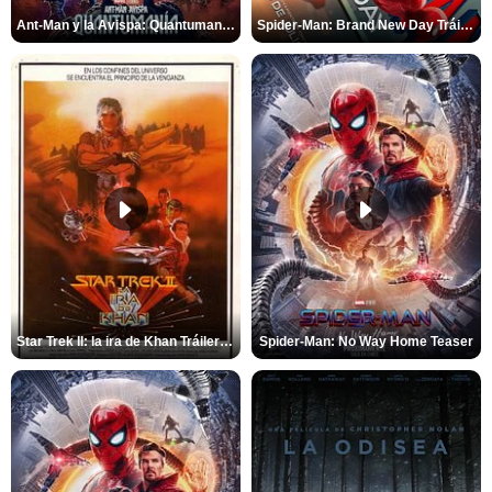
Ant-Man y la Avispa: Quantumanía Tráiler (2)
Spider-Man: Brand New Day Tráiler (3)
Star Trek II: la ira de Khan Tráiler VO
Spider-Man: No Way Home Teaser