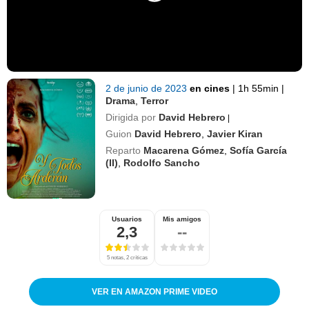
2 de junio de 2023
en cines
|
1h 55min
|
Drama
,
Terror
Dirigida por
David Hebrero
|
Guion
David Hebrero
,
Javier Kiran
Reparto
Macarena Gómez
,
Sofía García
(II)
,
Rodolfo Sancho
Usuarios
Mis amigos
2,3
--
5 notas, 2 críticas
VER EN AMAZON PRIME VIDEO