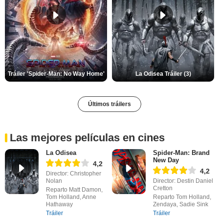
Tráiler 'Spider-Man: No Way Home'
La Odisea Tráiler (3)
Últimos tráilers
Las mejores películas en cines
La Odisea
Spider-Man: Brand
New Day
4,2
4,2
Director: Christopher
Nolan
Director: Destin Daniel
Cretton
Reparto Matt Damon,
Tom Holland, Anne
Reparto Tom Holland,
Hathaway
Zendaya, Sadie Sink
Tráiler
Tráiler