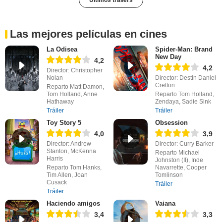
Últimos tráilers
Las mejores películas en cines
La Odisea
Spider-Man: Brand
New Day
4,2
4,2
Director: Christopher
Nolan
Director: Destin Daniel
Cretton
Reparto Matt Damon,
Tom Holland, Anne
Reparto Tom Holland,
Hathaway
Zendaya, Sadie Sink
Tráiler
Tráiler
Toy Story 5
Obsession
4,0
3,9
Director: Andrew
Director: Curry Barker
Stanton, McKenna
Reparto Michael
Harris
Johnston (II), Inde
Reparto Tom Hanks,
Navarrette, Cooper
Tim Allen, Joan
Tomlinson
Cusack
Tráiler
Tráiler
Haciendo amigos
Vaiana
3,4
3,3