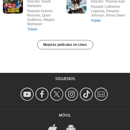
Director: David
Director: Thomas Kail
Marqués
Reparto Catherine
Reparto Antonio
Laga'aia, Dwayne
Resines, Quim
Johnson, Rena Owen
Gutiérrez, Megan
Tráiler
Montaner
Tráiler
Mejores películas en cines
SÍGUENOS
MÓVIL