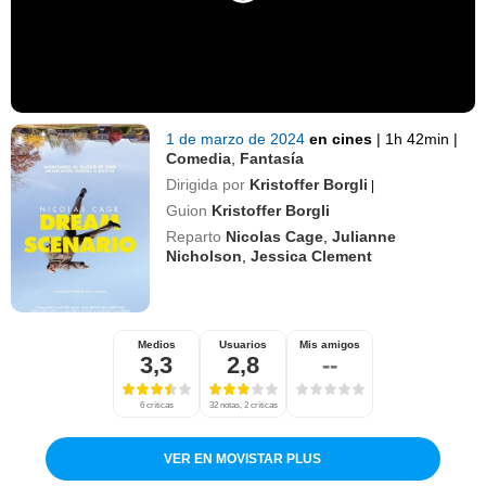
1 de marzo de 2024
en cines
|
1h 42min
|
Comedia
,
Fantasía
Dirigida por
Kristoffer Borgli
|
Guion
Kristoffer Borgli
Reparto
Nicolas Cage
,
Julianne
Nicholson
,
Jessica Clement
Medios
Usuarios
Mis amigos
3,3
2,8
--
6 críticas
32 notas, 2 críticas
VER EN MOVISTAR PLUS