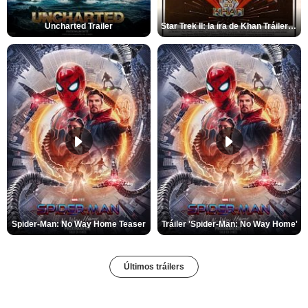
Uncharted Trailer
Star Trek II: la ira de Khan Tráiler VO
Spider-Man: No Way Home Teaser
Tráiler 'Spider-Man: No Way Home'
Últimos tráilers