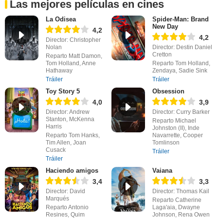
Las mejores películas en cines
La Odisea
Spider-Man: Brand
New Day
4,2
4,2
Director: Christopher
Nolan
Director: Destin Daniel
Cretton
Reparto Matt Damon,
Tom Holland, Anne
Reparto Tom Holland,
Hathaway
Zendaya, Sadie Sink
Tráiler
Tráiler
Toy Story 5
Obsession
4,0
3,9
Director: Andrew
Director: Curry Barker
Stanton, McKenna
Reparto Michael
Harris
Johnston (II), Inde
Reparto Tom Hanks,
Navarrette, Cooper
Tim Allen, Joan
Tomlinson
Cusack
Tráiler
Tráiler
Haciendo amigos
Vaiana
3,4
3,3
Director: David
Director: Thomas Kail
Marqués
Reparto Catherine
Reparto Antonio
Laga'aia, Dwayne
Resines, Quim
Johnson, Rena Owen