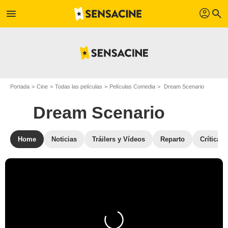
profil
menu
search
Portada
Cine
Todas las películas
Películas Comedia
Dream Scenario
Dream Scenario
Home
Noticias
Tráilers y Vídeos
Reparto
Críticas