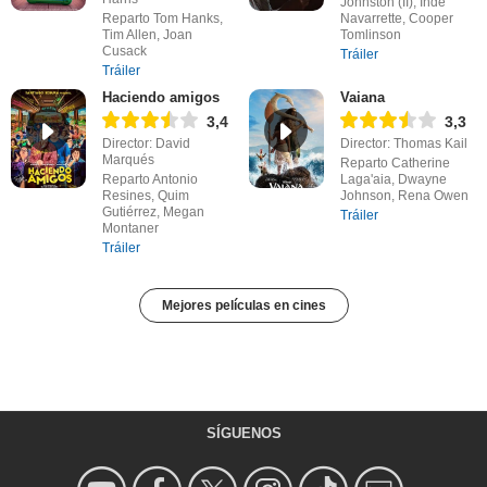
Johnston (II), Inde
Reparto Tom Hanks,
Navarrette, Cooper
Tim Allen, Joan
Tomlinson
Cusack
Tráiler
Tráiler
Haciendo amigos
Vaiana
3,4
3,3
Director: David
Director: Thomas Kail
Marqués
Reparto Catherine
Reparto Antonio
Laga'aia, Dwayne
Resines, Quim
Johnson, Rena Owen
Gutiérrez, Megan
Tráiler
Montaner
Tráiler
Mejores películas en cines
SÍGUENOS