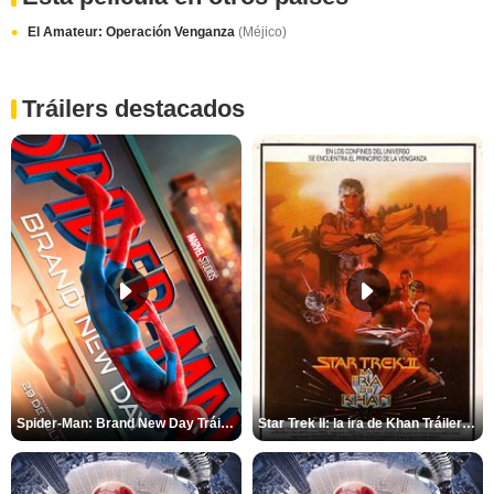
El Amateur: Operación Venganza
(Méjico)
Tráilers destacados
Spider-Man: Brand New Day Tráiler (3)
Star Trek II: la ira de Khan Tráiler VO