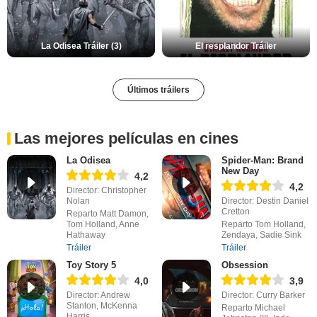
La Odisea Tráiler (3)
El resplandor Tráiler
Últimos tráilers
Las mejores películas en cines
La Odisea
Spider-Man: Brand
New Day
4,2
4,2
Director: Christopher
Nolan
Director: Destin Daniel
Cretton
Reparto Matt Damon,
Tom Holland, Anne
Reparto Tom Holland,
Hathaway
Zendaya, Sadie Sink
Tráiler
Tráiler
Toy Story 5
Obsession
4,0
3,9
Director: Andrew
Director: Curry Barker
Stanton, McKenna
Reparto Michael
Harris