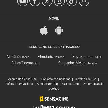
MÓVIL
SENSACINE EN EL EXTRANJERO
AlloCiné
Filmstarts
Beyazperde
Francia
Alemania
Turquía
AdoroCinema
Sensacine México
Brasil
México
Acerca de SensaCine
|
Contacta con nosotros
|
Términos de uso
|
Política de Privacidad
|
Administrar Utiq
|
©SensaCine
|
Preferencias de
cookies