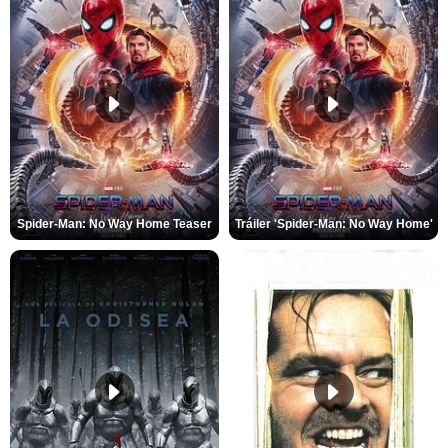
Spider-Man: No Way Home Teaser
Tráiler 'Spider-Man: No Way Home'