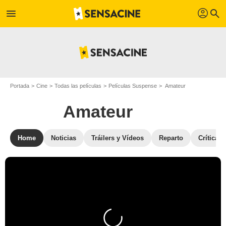
profil
menu
search
Portada
Cine
Todas las películas
Películas Suspense
Amateur
Amateur
Home
Noticias
Tráilers y Vídeos
Reparto
Críticas