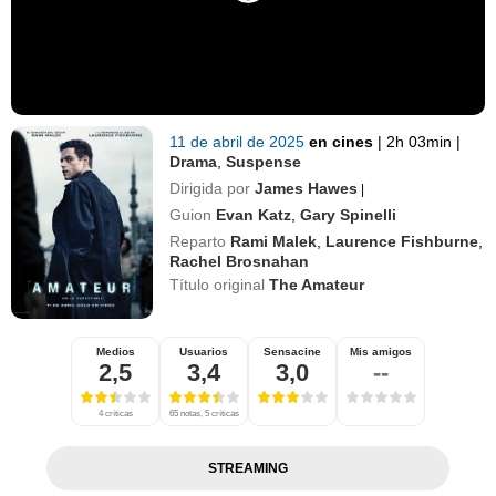
11 de abril de 2025
en cines
|
2h 03min
|
Drama
,
Suspense
Dirigida por
James Hawes
|
Guion
Evan Katz
,
Gary Spinelli
Reparto
Rami Malek
,
Laurence Fishburne
,
Rachel Brosnahan
Título original
The Amateur
Medios
Usuarios
Sensacine
Mis amigos
2,5
3,4
3,0
--
4 críticas
65 notas, 5 críticas
STREAMING