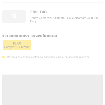
Cine BIC
Centro Comercial Alzamora - Calle Alzamora 44 03802
Alcoy
6 de agosto de 2026 - En Versión doblada
18:00
Compra tu Entrada
Reserva de entrada electrónica disponible, elige el horario para reservar