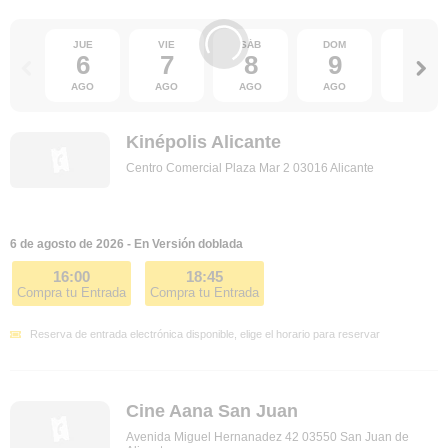
JUE
VIE
SÁB
DOM
LUN
6
7
8
9
10
AGO
AGO
AGO
AGO
AGO
Kinépolis Alicante
Centro Comercial Plaza Mar 2 03016 Alicante
6 de agosto de 2026 - En Versión doblada
16:00
18:45
Compra tu Entrada
Compra tu Entrada
Reserva de entrada electrónica disponible, elige el horario para reservar
Cine Aana San Juan
Avenida Miguel Hernanadez 42 03550 San Juan de