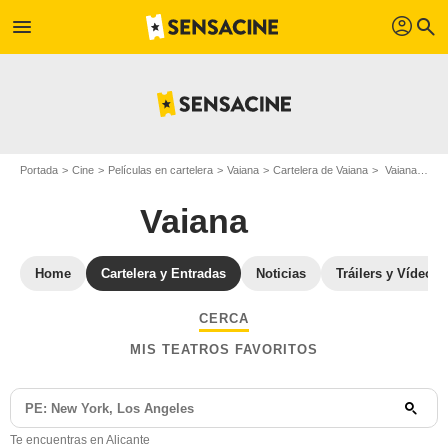
profil
menu
search
Portada
Cine
Películas en cartelera
Vaiana
Cartelera de Vaiana
Vaiana: Cine y horarios en Alicante
Vaiana
Home
Cartelera y Entradas
Noticias
Tráilers y Vídeos
CERCA
MIS TEATROS FAVORITOS
Te encuentras en Alicante