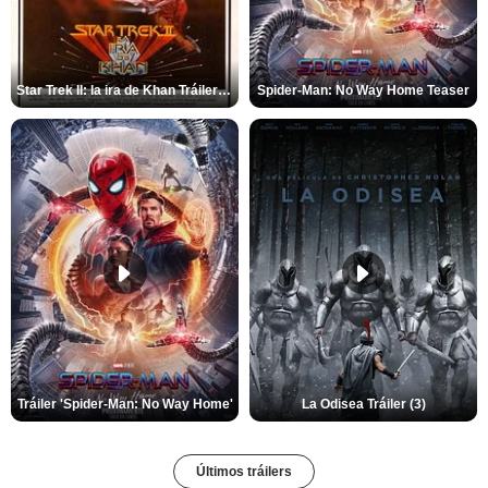
Star Trek II: la ira de Khan Tráiler VO
Spider-Man: No Way Home Teaser
Tráiler 'Spider-Man: No Way Home'
La Odisea Tráiler (3)
Últimos tráilers