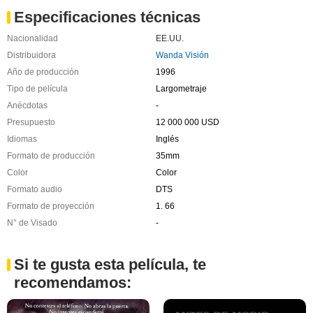
Especificaciones técnicas
Nacionalidad
EE.UU.
Distribuidora
Wanda Visión
Año de producción
1996
Tipo de película
Largometraje
Anécdotas
-
Presupuesto
12 000 000 USD
Idiomas
Inglés
Formato de producción
35mm
Color
Color
Formato audio
DTS
Formato de proyección
1. 66
N° de Visado
-
Si te gusta esta película, te
recomendamos: