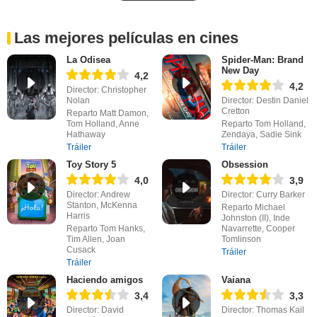
Las mejores películas en cines
La Odisea
Spider-Man: Brand
New Day
4,2
4,2
Director: Christopher
Nolan
Director: Destin Daniel
Cretton
Reparto Matt Damon,
Tom Holland, Anne
Reparto Tom Holland,
Hathaway
Zendaya, Sadie Sink
Tráiler
Tráiler
Toy Story 5
Obsession
4,0
3,9
Director: Andrew
Director: Curry Barker
Stanton, McKenna
Reparto Michael
Harris
Johnston (II), Inde
Reparto Tom Hanks,
Navarrette, Cooper
Tim Allen, Joan
Tomlinson
Cusack
Tráiler
Tráiler
Haciendo amigos
Vaiana
3,4
3,3
Director: David
Director: Thomas Kail