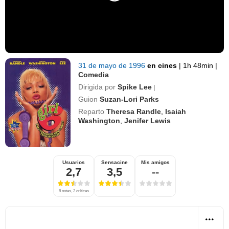
31 de mayo de 1996
en cines
|
1h 48min
|
Comedia
Dirigida por
Spike Lee
|
Guion
Suzan-Lori Parks
Reparto
Theresa Randle
,
Isaiah
Washington
,
Jenifer Lewis
Usuarios
Sensacine
Mis amigos
2,7
3,5
--
8 notas, 2 críticas