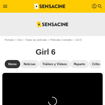
profil
menu
search
Portada
Cine
Todas las películas
Películas Comedia
Girl 6
Girl 6
Home
Noticias
Tráilers y Vídeos
Reparto
Críticas