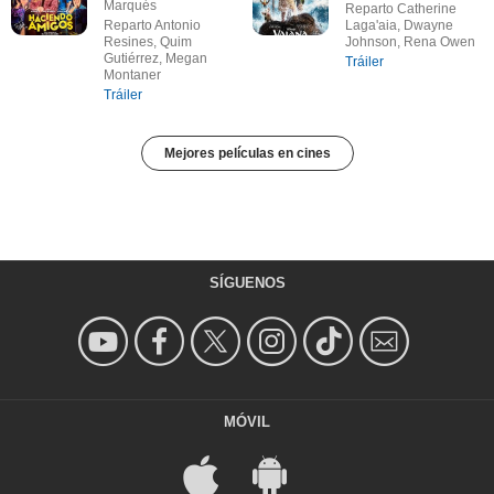
Marqués
Reparto Catherine
Reparto Antonio
Laga'aia, Dwayne
Resines, Quim
Johnson, Rena Owen
Gutiérrez, Megan
Tráiler
Montaner
Tráiler
Mejores películas en cines
SÍGUENOS
MÓVIL