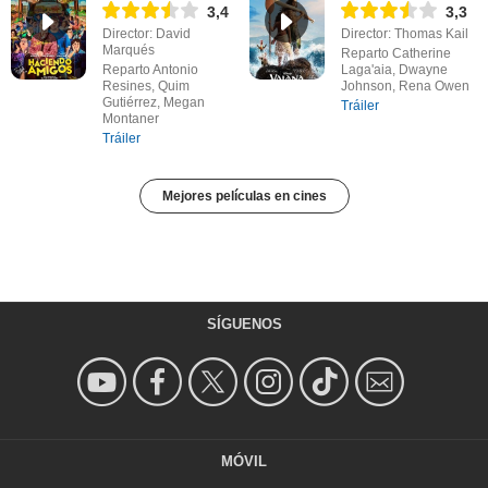
3,4
3,3
Director: David
Director: Thomas Kail
Marqués
Reparto Catherine
Reparto Antonio
Laga'aia, Dwayne
Resines, Quim
Johnson, Rena Owen
Gutiérrez, Megan
Tráiler
Montaner
Tráiler
Mejores películas en cines
SÍGUENOS
MÓVIL