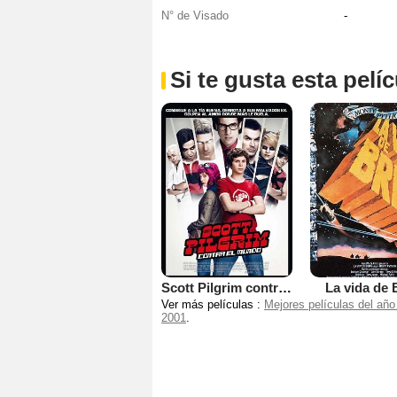
N° de Visado
-
Si te gusta esta pel
Scott Pilgrim contra el mundo
La vida de 
Ver más películas :
Mejores películas del año
2001
.