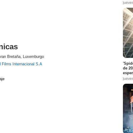
jueve
nicas
ran Bretaña
,
Luxemburgo
'Spid
 Films Internacional S.A
de 20
espe
jueve
aje