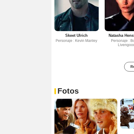
Skeet Ulrich
Natasha Hens
Personaje : Kevin Manley
Personaje : B
Livengoo
Re
Fotos