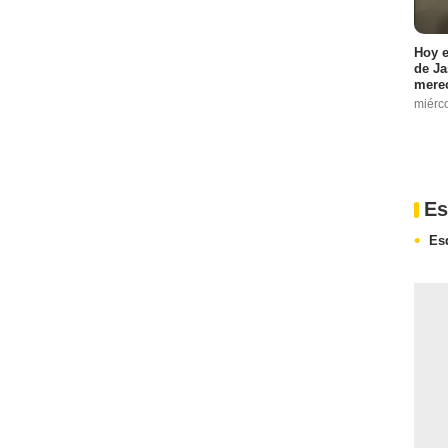
Hoy e
de Ja
merec
miérc
Es
Es