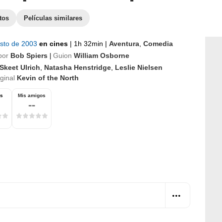
tos
Películas similares
osto de 2003
en cines
|
1h 32min
|
Aventura
,
Comedia
por
Bob Spiers
Guion
William Osborne
|
Skeet Ulrich
,
Natasha Henstridge
,
Leslie Nielsen
iginal
Kevin of the North
os
Mis amigos
--