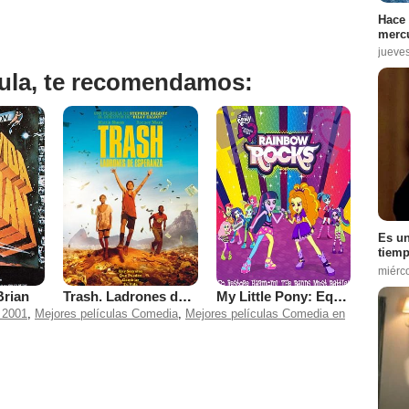
Hace 
mercu
jueve
ícula, te recomendamos:
Es un
tiemp
miérc
Brian
Trash. Ladrones de esperanza
My Little Pony: Equestria Girls - Rainbow Rocks
 2001
,
Mejores películas Comedia
,
Mejores películas Comedia en