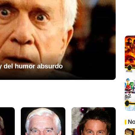
ey del humor absurdo
No