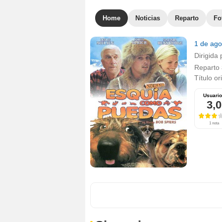
Home
Noticias
Reparto
Fo
1 de ag
Dirigida 
Reparto
Título or
Usuari
3,0
1 nota