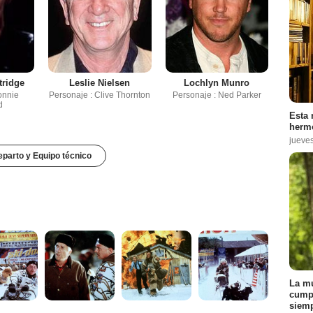
tridge
Leslie Nielsen
Lochlyn Munro
onnie
Personaje : Clive Thornton
Personaje : Ned Parker
d
Esta 
hermo
jueve
parto y Equipo técnico
La mu
cumpl
siemp