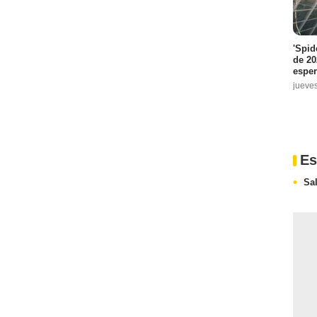
'Spid
de 20
espe
jueve
Es
Sa