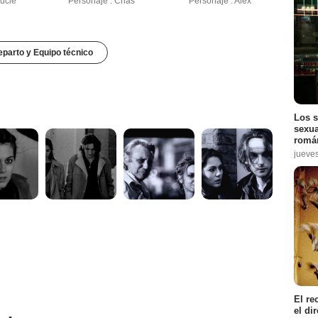
Lucie
Personaje : Chas
Personaje : Alex
parto y Equipo técnico
Los s
sexua
román
jueve
El re
el di