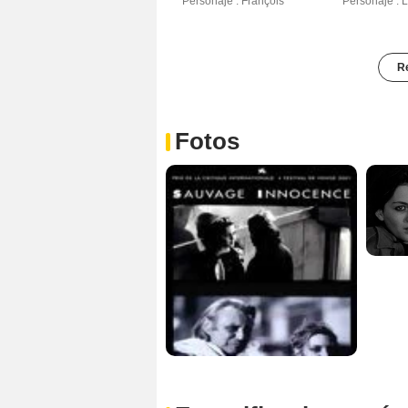
Personaje : François
Personaje : 
Re
Fotos