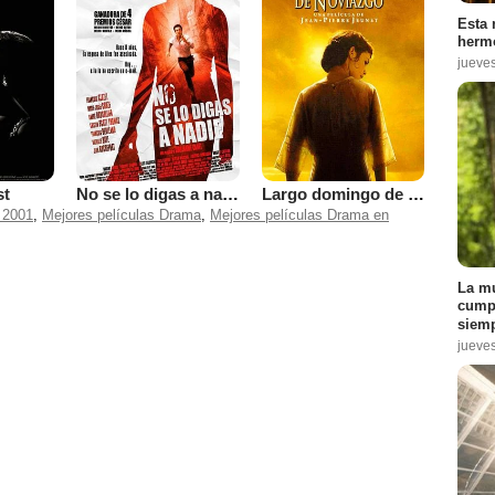
Esta 
hermo
jueve
st
No se lo digas a nadie
Largo domingo de noviazgo
 2001
,
Mejores películas Drama
,
Mejores películas Drama en
La mu
cumpl
siemp
jueve