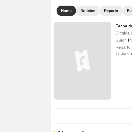
Home
Noticias
Reparto
Fo
Fecha d
Dirigida 
Guion
Ph
Reparto
Título or