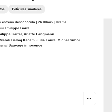
tos
Películas similares
e estreno desconocida
|
2h 00min
|
Drama
por
Philippe Garrel
|
ilippe Garrel
,
Arlette Langmann
Mehdi Belhaj Kacem
,
Julia Faure
,
Michel Subor
iginal
Sauvage innocence