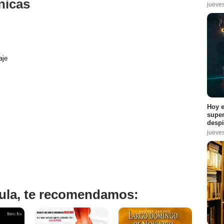
nicas
jueve
aje
Hoy e
super
despi
jueve
ícula, te recomendamos: