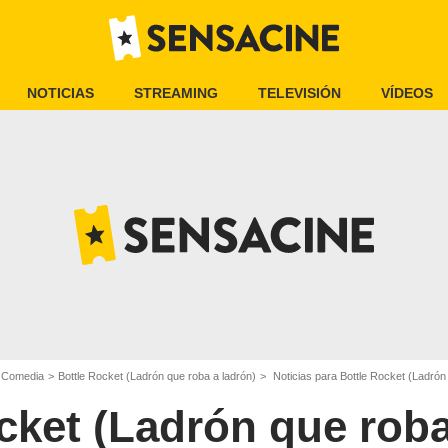
NOTICIAS
STREAMING
TELEVISIÓN
VÍDEOS
e Comedia
Bottle Rocket (Ladrón que roba a ladrón)
Noticias para Bottle Rocket (Ladrón
cket (Ladrón que roba