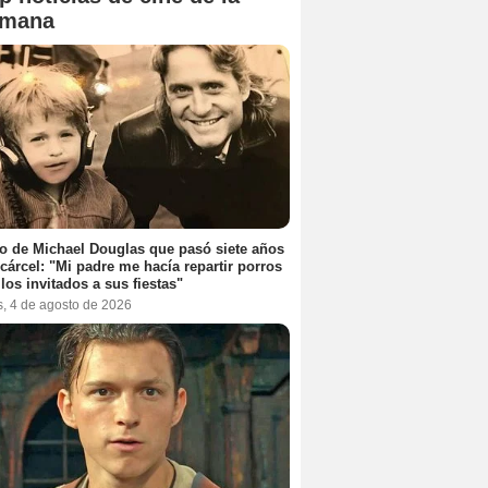
emana
jo de Michael Douglas que pasó siete años
 cárcel: "Mi padre me hacía repartir porros
 los invitados a sus fiestas"
s, 4 de agosto de 2026