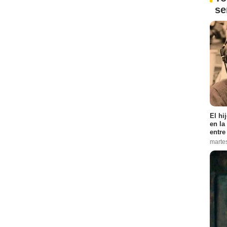
s
El hi
en la
entre
marte