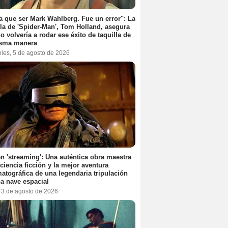
a que ser Mark Wahlberg. Fue un error": La
lla de 'Spider-Man', Tom Holland, asegura
o volvería a rodar ese éxito de taquilla de
isma manera
oles, 5 de agosto de 2026
n 'streaming': Una auténtica obra maestra
 ciencia ficción y la mejor aventura
atográfica de una legendaria tripulación
a nave espacial
, 3 de agosto de 2026