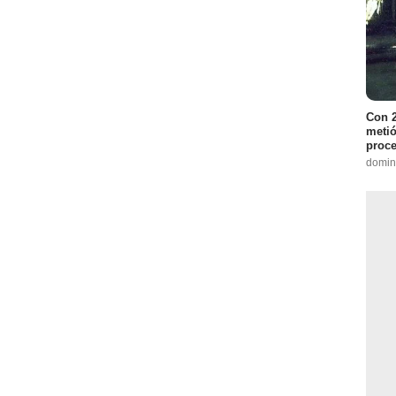
Con 2
metió
proce
domin