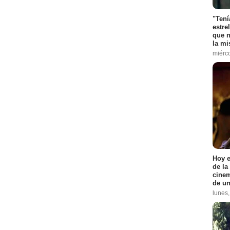
"Tení
estre
que n
la m
miérc
Hoy e
de la
cinem
de un
lunes