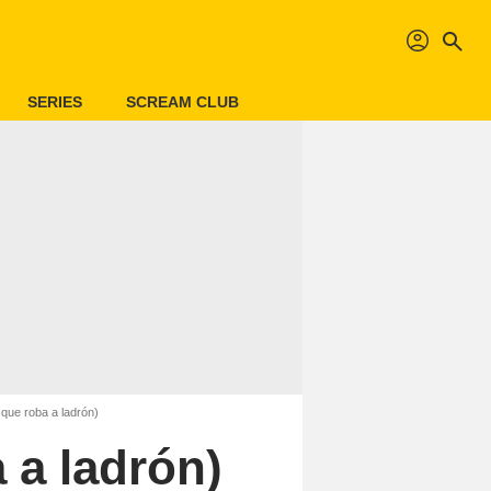
profil
search
SERIES
SCREAM CLUB
 que roba a ladrón)
 a ladrón)