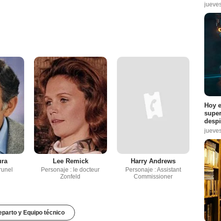
jueve
Hoy e
super
despi
jueve
ura
Lee Remick
Harry Andrews
runel
Personaje : le docteur
Personaje : Assistant
Zonfeld
Commissioner
parto y Equipo técnico