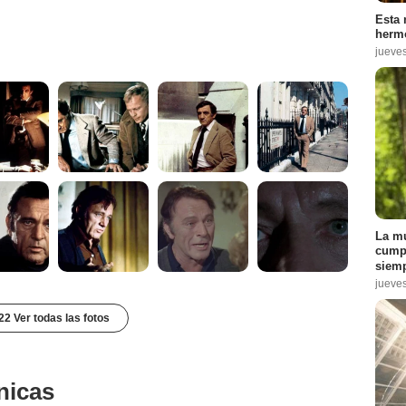
Esta 
hermo
jueve
La mu
cumpl
siemp
jueve
22 Ver todas las fotos
nicas