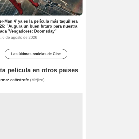
er-Man 4' ya es la película más taquillera
26: "Augura un buen futuro para nuestra
rada 'Vengadores: Doomsday"
s, 6 de agosto de 2026
Las últimas noticias de Cine
ta película en otros paises
arma: catástrofe
(Méjico)