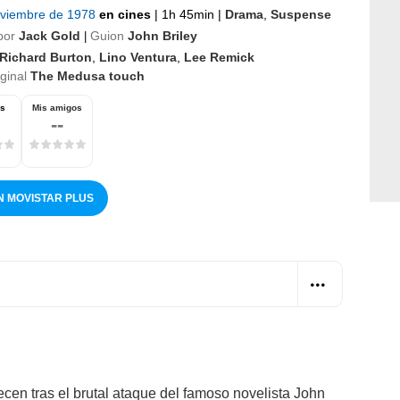
oviembre de 1978
en cines
|
1h 45min
|
Drama
,
Suspense
por
Jack Gold
Guion
John Briley
|
Richard Burton
,
Lino Ventura
,
Lee Remick
iginal
The Medusa touch
os
Mis amigos
--
N MOVISTAR PLUS
cen tras el brutal ataque del famoso novelista John