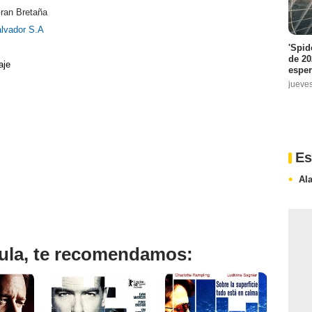
ran Bretaña
lvador S.A
'Spid
de 20
aje
espe
jueve
Es
Al
ícula, te recomendamos: