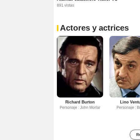
891 vistas
Actores y actrices
Richard Burton
Lino Vent
Personaje : John Morlar
Personaje : B
Re