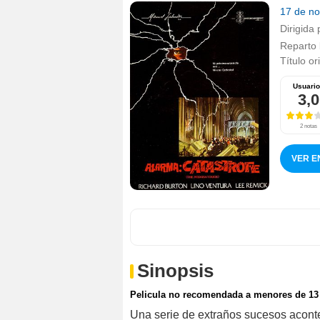
17 de n
Dirigida 
Reparto
Título or
Usuari
3,0
2 notas
VER E
Sinopsis
Pelicula no recomendada a menores de 13
Una serie de extraños sucesos aconte