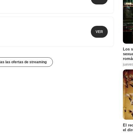
VER
Los s
sexua
román
das las ofertas de streaming
jueve
El re
el di