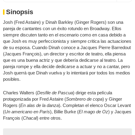
Sinopsis
Josh (Fred Astaire) y Dinah Barkley (Ginger Rogers) son una
pareja de cantantes con un éxito rotundo en Broadway. Ellos
siempre discuten tanto en el escenario como en casa debido a
que Josh es muy perfeccionista y siempre critica las actuaciones
de su esposa. Cuando Dinah conoce a Jacques Pierre Barredout
(Jacques François), un director y escritor de teatro, ella piensa
que es una buena actriz y que debería dedicarse al teatro. La
pareja rompe y ella decide dedicarse a actuar y no a cantar, pero
Josh querrá que Dinah vuelva y lo intentará por todos los medios
posibles.
Charles Walters (
Desfile de Pascua
) dirige esta película
protagonizada por Fred Astaire (
Sombrero de copa
) y Ginger
Rogers (
En alas de la danza
). Completan el elenco Oscar Levant
(
Un americano en París
), Billie Burke (
El mago de Oz
) y Jacques
François (
Chacal
) entre otros.