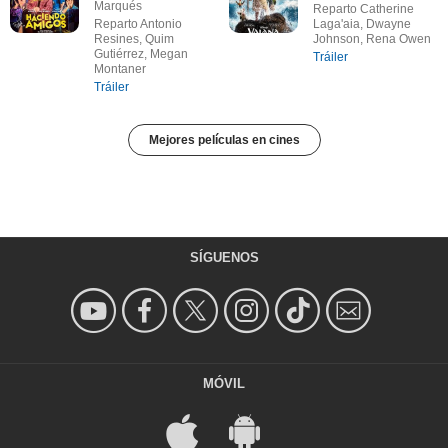
Marqués
Reparto Catherine
Reparto Antonio
Laga'aia, Dwayne
Resines, Quim
Johnson, Rena Owen
Gutiérrez, Megan
Tráiler
Montaner
Tráiler
Mejores películas en cines
SÍGUENOS
MÓVIL