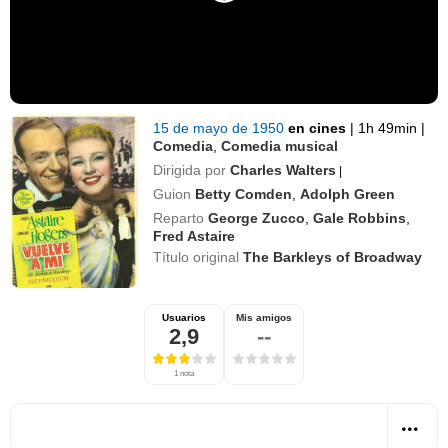
15 de mayo de 1950
en cines
|
1h 49min
|
Comedia
,
Comedia musical
Dirigida por
Charles Walters
|
Guion
Betty Comden
,
Adolph Green
Reparto
George Zucco
,
Gale Robbins
,
Fred Astaire
Título original
The Barkleys of Broadway
Usuarios
Mis amigos
2,9
--
1 nota