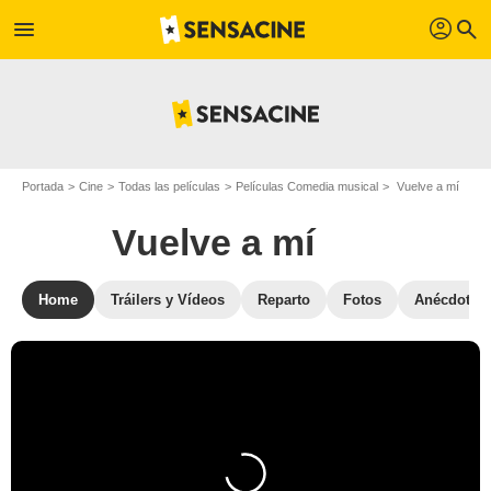
profil
menu
search
Portada
Cine
Todas las películas
Películas Comedia musical
Vuelve a mí
Vuelve a mí
Home
Tráilers y Vídeos
Reparto
Fotos
Anécdotas