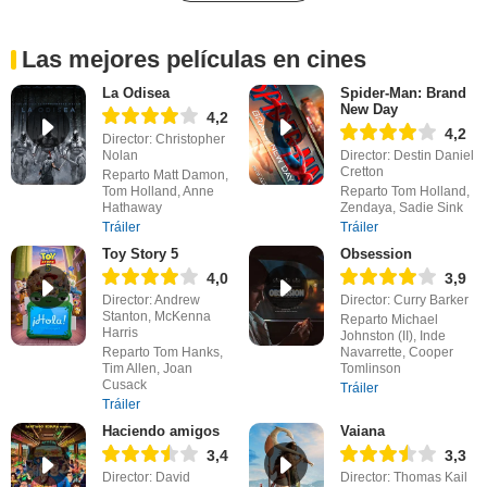
Las mejores películas en cines
La Odisea
Spider-Man: Brand
New Day
4,2
4,2
Director: Christopher
Nolan
Director: Destin Daniel
Cretton
Reparto Matt Damon,
Tom Holland, Anne
Reparto Tom Holland,
Hathaway
Zendaya, Sadie Sink
Tráiler
Tráiler
Toy Story 5
Obsession
4,0
3,9
Director: Andrew
Director: Curry Barker
Stanton, McKenna
Reparto Michael
Harris
Johnston (II), Inde
Reparto Tom Hanks,
Navarrette, Cooper
Tim Allen, Joan
Tomlinson
Cusack
Tráiler
Tráiler
Haciendo amigos
Vaiana
3,4
3,3
Director: David
Director: Thomas Kail