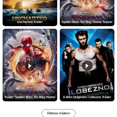
Uncharted Trailer
Spider-Man: No Way Home Teaser
Tráiler 'Spider-Man: No Way Home'
X-Men Orígenes: Lobezno Tráiler
Últimos tráilers