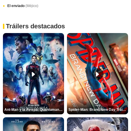
El enviado
(Méjico)
Tráilers destacados
Ant-Man y la Avispa: Quantumanía Tráiler (2)
Spider-Man: Brand New Day Tráiler (3)