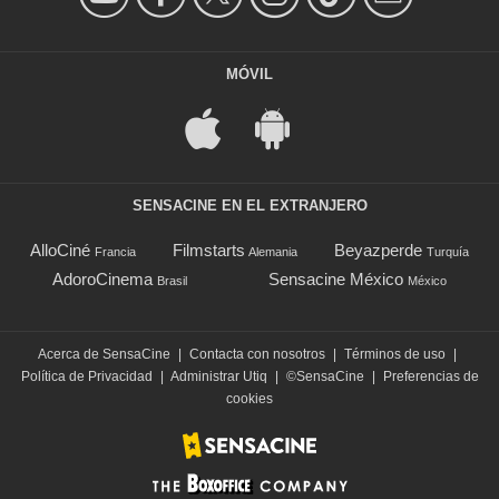
MÓVIL
SENSACINE EN EL EXTRANJERO
AlloCiné
Filmstarts
Beyazperde
Francia
Alemania
Turquía
AdoroCinema
Sensacine México
Brasil
México
Acerca de SensaCine
|
Contacta con nosotros
|
Términos de uso
|
Política de Privacidad
|
Administrar Utiq
|
©SensaCine
|
Preferencias de
cookies