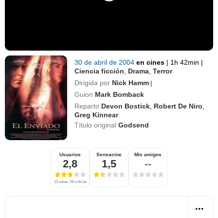
30 de abril de 2004
en cines
|
1h 42min
|
Ciencia ficción
,
Drama
,
Terror
Dirigida por
Nick Hamm
|
Guion
Mark Bomback
Reparto
Devon Bostick
,
Robert De Niro
,
Greg Kinnear
Título original
Godsend
Usuarios
Sensacine
Mis amigos
2,8
1,5
--
13 notas, 19 críticas