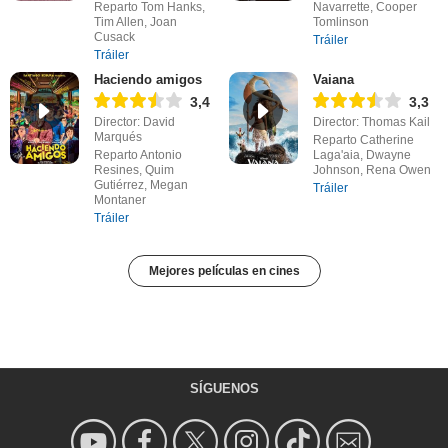
Reparto Tom Hanks,
Navarrette, Cooper
Tim Allen, Joan
Tomlinson
Cusack
Tráiler
Tráiler
Haciendo amigos
Vaiana
3,4
3,3
Director: David
Director: Thomas Kail
Marqués
Reparto Catherine
Reparto Antonio
Laga'aia, Dwayne
Resines, Quim
Johnson, Rena Owen
Gutiérrez, Megan
Tráiler
Montaner
Tráiler
Mejores películas en cines
SÍGUENOS