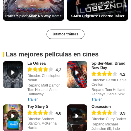
Tráiler 'Spider-Man: No Way Home'
X-Men Orígenes: Lobezno Tráiler
Últimos tráilers
Las mejores películas en cines
La Odisea
Spider-Man: Brand
New Day
4,2
4,2
Director: Christopher
Nolan
Director: Destin Daniel
Cretton
Reparto Matt Damon,
Tom Holland, Anne
Reparto Tom Holland,
Hathaway
Zendaya, Sadie Sink
Tráiler
Tráiler
Toy Story 5
Obsession
4,0
3,9
Director: Andrew
Director: Curry Barker
Stanton, McKenna
Reparto Michael
Harris
Johnston (II), Inde