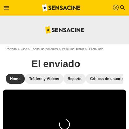
profil
menu
search
Portada
Cine
Todas las películas
Películas Terror
El enviado
El enviado
Home
Tráilers y Vídeos
Reparto
Críticas de usuarios