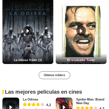
La Odisea Tráiler (3)
El resplandor Tráiler
Últimos tráilers
Las mejores películas en cines
La Odisea
Spider-Man: Brand
New Day
4,2
4,2