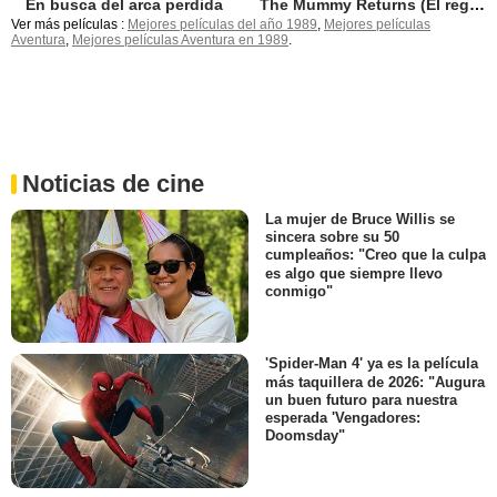
En busca del arca perdida
The Mummy Returns (El regreso de la momia)
Ver más películas :
Mejores películas del año 1989
,
Mejores películas
Aventura
,
Mejores películas Aventura en 1989
.
Noticias de cine
La mujer de Bruce Willis se
sincera sobre su 50
cumpleaños: "Creo que la culpa
es algo que siempre llevo
conmigo"
'Spider-Man 4' ya es la película
más taquillera de 2026: "Augura
un buen futuro para nuestra
esperada 'Vengadores:
Doomsday"