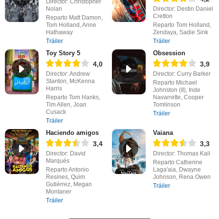
Director: Christopher
Nolan
Director: Destin Daniel
Cretton
Reparto Matt Damon,
Tom Holland, Anne
Reparto Tom Holland,
Hathaway
Zendaya, Sadie Sink
Tráiler
Tráiler
Toy Story 5
Obsession
4,0
3,9
Director: Andrew
Director: Curry Barker
Stanton, McKenna
Reparto Michael
Harris
Johnston (II), Inde
Reparto Tom Hanks,
Navarrette, Cooper
Tim Allen, Joan
Tomlinson
Cusack
Tráiler
Tráiler
Haciendo amigos
Vaiana
3,4
3,3
Director: David
Director: Thomas Kail
Marqués
Reparto Catherine
Reparto Antonio
Laga'aia, Dwayne
Resines, Quim
Johnson, Rena Owen
Gutiérrez, Megan
Tráiler
Montaner
Tráiler