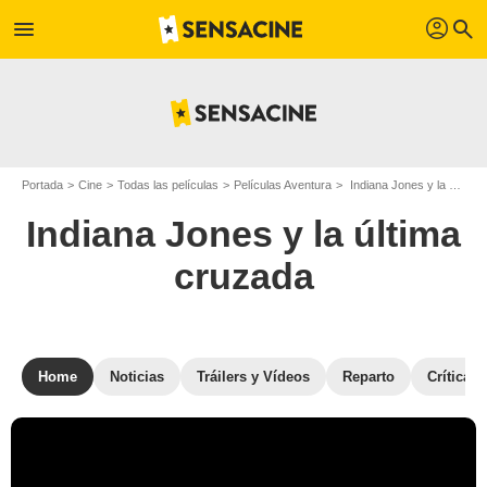
profil
menu
search
Portada
Cine
Todas las películas
Películas Aventura
Indiana Jones y la última cruzada
Indiana Jones y la última
cruzada
Home
Noticias
Tráilers y Vídeos
Reparto
Críticas