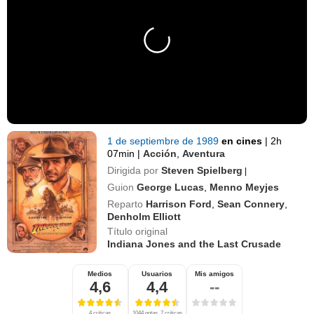
1 de septiembre de 1989
en cines
|
2h
07min
|
Acción
,
Aventura
Dirigida por
Steven Spielberg
|
Guion
George Lucas
,
Menno Meyjes
Reparto
Harrison Ford
,
Sean Connery
,
Denholm Elliott
Título original
Indiana Jones and the Last Crusade
Medios
Usuarios
Mis amigos
4,6
4,4
--
4 críticas
1044 notas, 7 críticas