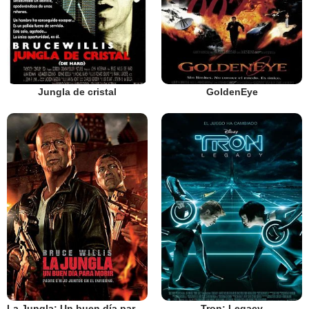
Jungla de cristal
GoldenEye
La Jungla: Un buen día para morir
Tron: Legacy