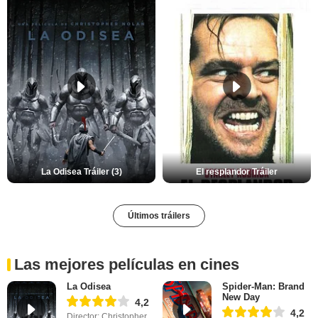
La Odisea Tráiler (3)
El resplandor Tráiler
Últimos tráilers
Las mejores películas en cines
La Odisea
Spider-Man: Brand
New Day
4,2
4,2
Director: Christopher