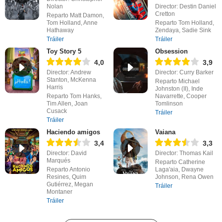
Nolan
Director: Destin Daniel
Cretton
Reparto Matt Damon,
Tom Holland, Anne
Reparto Tom Holland,
Hathaway
Zendaya, Sadie Sink
Tráiler
Tráiler
Toy Story 5
Obsession
4,0
3,9
Director: Andrew
Director: Curry Barker
Stanton, McKenna
Reparto Michael
Harris
Johnston (II), Inde
Reparto Tom Hanks,
Navarrette, Cooper
Tim Allen, Joan
Tomlinson
Cusack
Tráiler
Tráiler
Haciendo amigos
Vaiana
3,4
3,3
Director: David
Director: Thomas Kail
Marqués
Reparto Catherine
Reparto Antonio
Laga'aia, Dwayne
Resines, Quim
Johnson, Rena Owen
Gutiérrez, Megan
Tráiler
Montaner
Tráiler