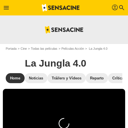
profil
menu
search
Portada
Cine
Todas las películas
Películas Acción
La Jungla 4.0
La Jungla 4.0
Home
Noticias
Tráilers y Vídeos
Reparto
Críticas