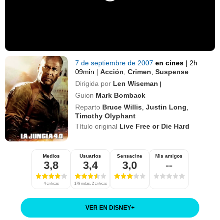
7 de septiembre de 2007
en cines
|
2h
09min
|
Acción
,
Crimen
,
Suspense
Dirigida por
Len Wiseman
|
Guion
Mark Bomback
Reparto
Bruce Willis
,
Justin Long
,
Timothy Olyphant
Título original
Live Free or Die Hard
Medios
Usuarios
Sensacine
Mis amigos
3,8
3,4
3,0
--
4 críticas
179 notas, 2 críticas
VER EN DISNEY
+