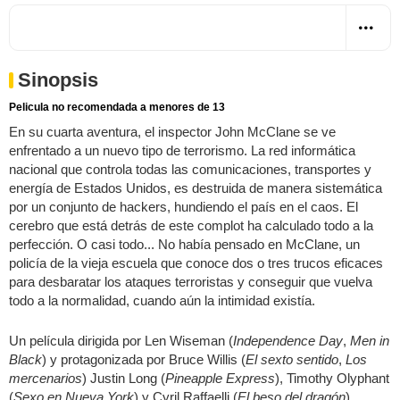
Sinopsis
Pelicula no recomendada a menores de 13
En su cuarta aventura, el inspector John McClane se ve
enfrentado a un nuevo tipo de terrorismo. La red informática
nacional que controla todas las comunicaciones, transportes y
energía de Estados Unidos, es destruida de manera sistemática
por un conjunto de hackers, hundiendo el país en el caos. El
cerebro que está detrás de este complot ha calculado todo a la
perfección. O casi todo... No había pensado en McClane, un
policía de la vieja escuela que conoce dos o tres trucos eficaces
para desbaratar los ataques terroristas y conseguir que vuelva
todo a la normalidad, cuando aún la intimidad existía.
Un película dirigida por Len Wiseman (
Independence Day
,
Men in
Black
) y protagonizada por Bruce Willis (
El sexto sentido
,
Los
mercenarios
) Justin Long (
Pineapple Express
), Timothy Olyphant
(
Sexo en Nueva York
) y Cyril Raffaelli (
El beso del dragón
).