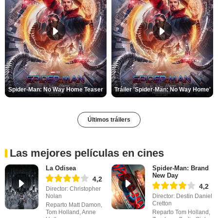
Spider-Man: No Way Home Teaser
Tráiler 'Spider-Man: No Way Home'
Últimos tráilers
Las mejores películas en cines
La Odisea
Spider-Man: Brand
New Day
4,2
4,2
Director: Christopher
Nolan
Director: Destin Daniel
Cretton
Reparto Matt Damon,
Tom Holland, Anne
Reparto Tom Holland,