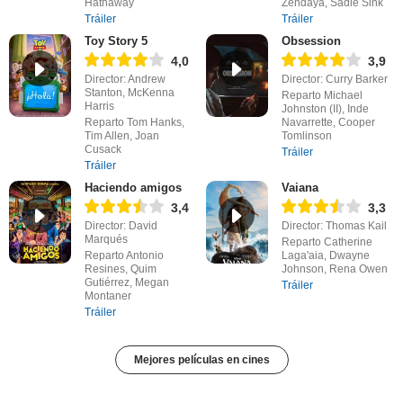
Hathaway
Zendaya, Sadie Sink
Tráiler
Tráiler
Toy Story 5
Obsession
4,0
3,9
Director: Andrew
Director: Curry Barker
Stanton, McKenna
Reparto Michael
Harris
Johnston (II), Inde
Reparto Tom Hanks,
Navarrette, Cooper
Tim Allen, Joan
Tomlinson
Cusack
Tráiler
Tráiler
Haciendo amigos
Vaiana
3,4
3,3
Director: David
Director: Thomas Kail
Marqués
Reparto Catherine
Reparto Antonio
Laga'aia, Dwayne
Resines, Quim
Johnson, Rena Owen
Gutiérrez, Megan
Tráiler
Montaner
Tráiler
Mejores películas en cines