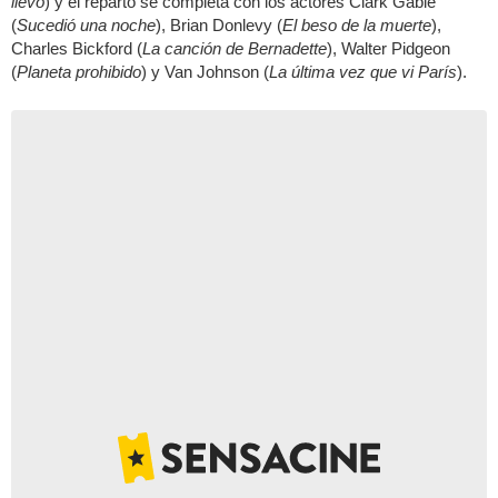
llevó
) y el reparto se completa con los actores Clark Gable
(
Sucedió una noche
), Brian Donlevy (
El beso de la muerte
),
Charles Bickford (
La canción de Bernadette
), Walter Pidgeon
(
Planeta prohibido
) y Van Johnson (
La última vez que vi París
).