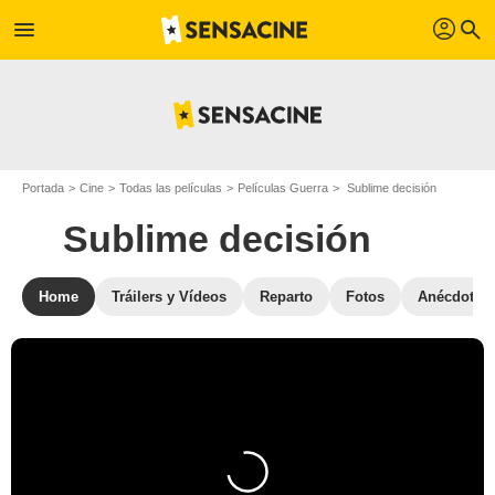
profil
menu
search
Portada
Cine
Todas las películas
Películas Guerra
Sublime decisión
Sublime decisión
Home
Tráilers y Vídeos
Reparto
Fotos
Anécdotas