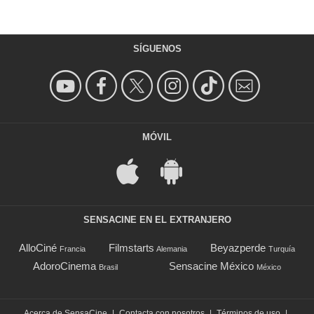
SÍGUENOS
MÓVIL
SENSACINE EN EL EXTRANJERO
AlloCiné
Filmstarts
Beyazperde
Francia
Alemania
Turquía
AdoroCinema
Sensacine México
Brasil
México
Acerca de SensaCine
|
Contacta con nosotros
|
Términos de uso
|