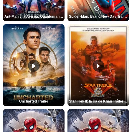
Ant-Man y la Avispa: Quantumanía Tráiler (2)
Spider-Man: Brand New Day Tráiler (3)
Uncharted Trailer
Star Trek II: la ira de Khan Tráiler VO