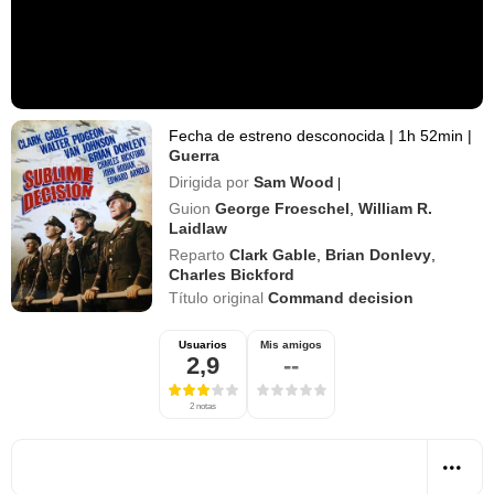
Fecha de estreno desconocida
|
1h 52min
|
Guerra
Dirigida por
Sam Wood
|
Guion
George Froeschel
,
William R.
Laidlaw
Reparto
Clark Gable
,
Brian Donlevy
,
Charles Bickford
Título original
Command decision
Usuarios
Mis amigos
2,9
--
2 notas