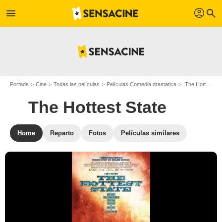
profil
menu
search
Portada
Cine
Todas las películas
Películas Comedia dramática
The Hottest State
The Hottest State
Home
Reparto
Fotos
Películas similares