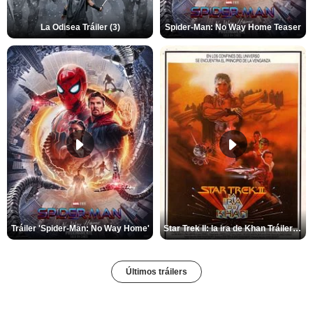
La Odisea Tráiler (3)
Spider-Man: No Way Home Teaser
Tráiler 'Spider-Man: No Way Home'
Star Trek II: la ira de Khan Tráiler VO
Últimos tráilers