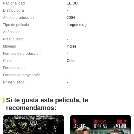
Nacionalidad
EE.UU.
Distribuidora
-
Año de producción
2004
Tipo de película
Largometraje
Anécdotas
-
Presupuesto
-
Idiomas
Inglés
Formato de producción
-
Color
Color
Formato audio
-
Formato de proyección
-
N° de Visado
-
Si te gusta esta película, te
recomendamos: