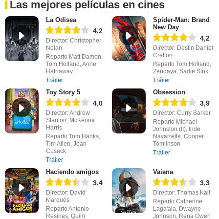
Las mejores películas en cines
La Odisea
Spider-Man: Brand
New Day
4,2
4,2
Director: Christopher
Nolan
Director: Destin Daniel
Cretton
Reparto Matt Damon,
Tom Holland, Anne
Reparto Tom Holland,
Hathaway
Zendaya, Sadie Sink
Tráiler
Tráiler
Toy Story 5
Obsession
4,0
3,9
Director: Andrew
Director: Curry Barker
Stanton, McKenna
Reparto Michael
Harris
Johnston (II), Inde
Reparto Tom Hanks,
Navarrette, Cooper
Tim Allen, Joan
Tomlinson
Cusack
Tráiler
Tráiler
Haciendo amigos
Vaiana
3,4
3,3
Director: David
Director: Thomas Kail
Marqués
Reparto Catherine
Reparto Antonio
Laga'aia, Dwayne
Resines, Quim
Johnson, Rena Owen